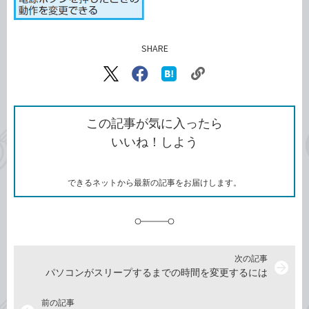
SHARE
記事をシェアする
リ
X（旧
Facebook
は
ン
Twitter）
で
て
ク
で
シ
な
を
シ
ェ
ブ
この記事が気に入ったら
コ
ェ
ア
ッ
いいね！しよう
ピ
ア
ク
ー
マ
ー
ク
できるネットから最新の記事をお届けします。
に
追
加
次の記事
arrow_forward
パソコンがスリープするまでの時間を変更するには
前の記事