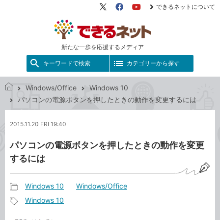
できるネットについて
X（旧
Facebook
YouTube
Twitter）
新たな一歩を応援するメディア
キーワードで検索
カテゴリーから探す
Windows/Office
Windows 10
で
パソコンの電源ボタンを押したときの動作を変更するには
き
る
2015.11.20 FRI 19:40
ネ
ッ
パソコンの電源ボタンを押したときの動作を変更
ト
するには
Windows 10
Windows/Office
記
Windows 10
事
記
カ