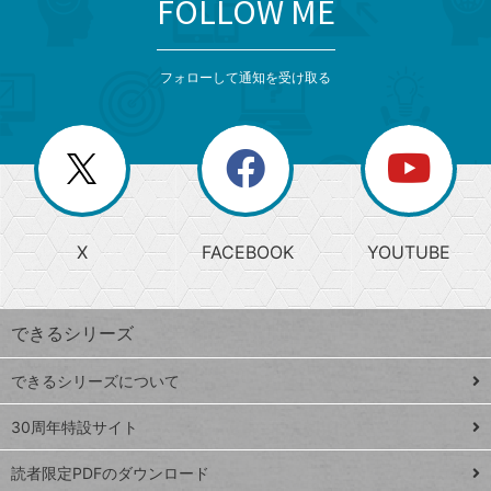
FOLLOW ME
search
format_list_bulleted
検
カ
検
カ
索
テ
メ
ゴ
索
テ
ニ
リ
フォローして通知を受け取る
ゴ
ュ
ー
ー
一
リ
を
覧
閉
を
ー
じ
閉
か
る
じ
る
search
ら
急
X
FACEBOOK
YOUTUBE
探
上
検
昇
索
す
ワ
できるシリーズ
ー
ド
できるシリーズについて
Google
ト
スプレ
ッ
30周年特設サイト
ッドシ
プ
読者限定PDFのダウンロード
ート
ペ