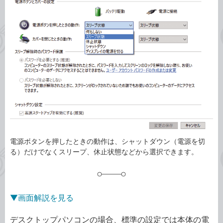
事
テ
タ
ゴ
グ
リ
電源ボタンを押したときの動作は、シャットダウン（電源を切
る）だけでなくスリープ、休止状態などから選択できます。
▼画面解説を見る
デスクトップパソコンの場合、標準の設定では本体の電