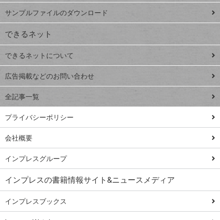
iPhone
ー
サンプルファイルのダウンロード
VLOOKUP
ジ
できるネット
連載
できるネットについて
Excel Q&A
close
閉じ
トイアンナ流仕
広告掲載などのお問い合わせ
る
事術
全記事一覧
PowerAutomate
ではじめる業務
プライバシーポリシー
の完全自動化
会社概要
AI議事録作成術
Windows 11
インプレスグループ
Q&A
インプレスの書籍情報サイト&ニュースメディア
Teams踏み込み
活用術
インプレスブックス
Excel講師の仕事