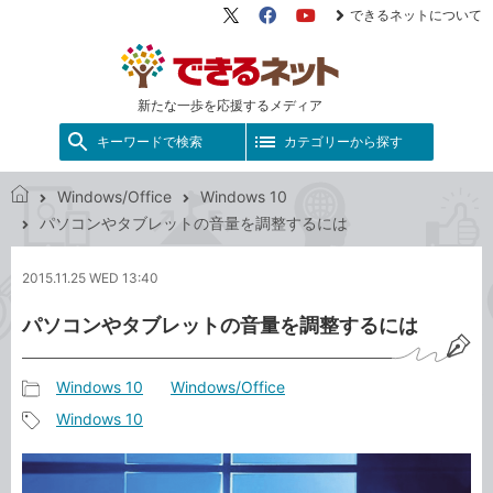
できるネットについて
X（旧
Facebook
YouTube
Twitter）
新たな一歩を応援するメディア
キーワードで検索
カテゴリーから探す
Windows/Office
Windows 10
で
パソコンやタブレットの音量を調整するには
き
る
2015.11.25 WED 13:40
ネ
ッ
パソコンやタブレットの音量を調整するには
ト
Windows 10
Windows/Office
記
Windows 10
事
記
カ
事
テ
タ