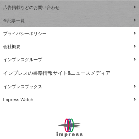
閉じ
トイアンナ流仕
広告掲載などのお問い合わせ
る
事術
全記事一覧
PowerAutomate
ではじめる業務
プライバシーポリシー
の完全自動化
会社概要
AI議事録作成術
Windows 11
インプレスグループ
Q&A
インプレスの書籍情報サイト&ニュースメディア
Teams踏み込み
活用術
インプレスブックス
Excel講師の仕事
Impress Watch
術
エクセル時短
パワポ時短
Windows Tips