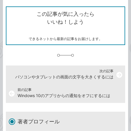
ン
Twitter）
で
て
ク
で
シ
な
を
シ
ェ
ブ
この記事が気に入ったら
コ
ェ
ア
ッ
いいね！しよう
ピ
ア
ク
ー
マ
ー
ク
できるネットから最新の記事をお届けします。
に
追
加
次の記事
arrow_forward
パソコンやタブレットの画面の文字を大きくするには
前の記事
arrow_back
Windows 10のアプリからの通知をオフにするには
著者プロフィール