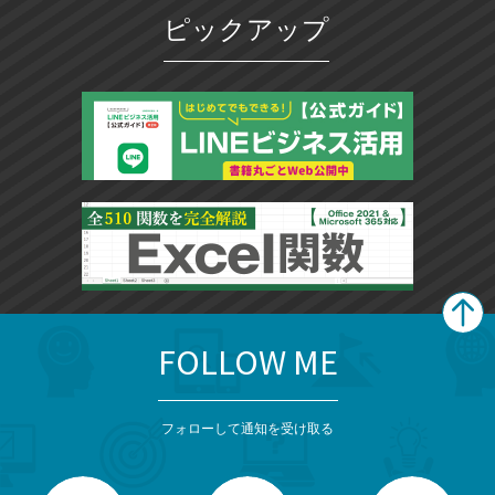
ピックアップ
FOLLOW ME
search
format_list_bulleted
検
カ
検
カ
索
テ
メ
ゴ
索
テ
ニ
リ
フォローして通知を受け取る
ゴ
ュ
ー
ー
一
リ
を
覧