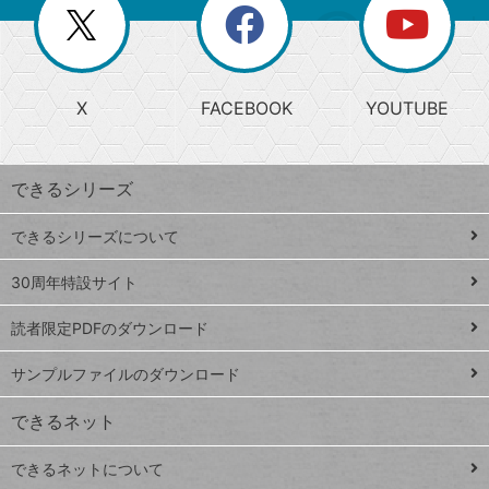
閉
を
ー
じ
閉
か
る
じ
る
search
ら
急
X
FACEBOOK
YOUTUBE
探
上
検
昇
索
す
ワ
できるシリーズ
ー
ド
できるシリーズについて
Google
ト
スプレ
ッ
30周年特設サイト
ッドシ
プ
読者限定PDFのダウンロード
ート
ペ
iPhone
ー
サンプルファイルのダウンロード
VLOOKUP
ジ
できるネット
連載
できるネットについて
Excel Q&A
close