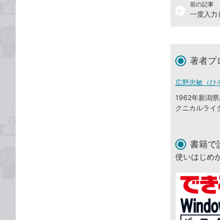
前の記事
arrow_back
一度入力
著者プ
広野忠敏（ひ
1962年新
クニカルライ
書籍で
使いはじめ