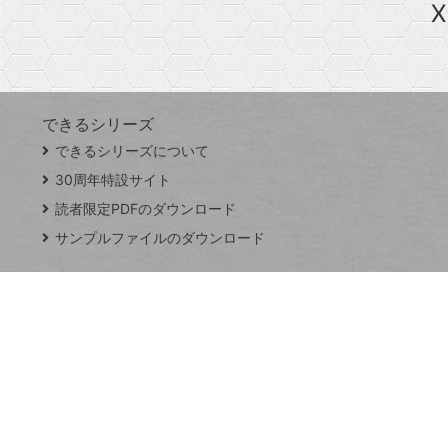
X
探
Googleスプレッドシート
iPhone
VLOOKUP
す
できるシリーズ
close
できるシリーズについて
閉
ト
じ
ッ
30周年特設サイト
る
プ
読者限定PDFのダウンロード
ペ
サンプルファイルのダウンロード
ー
ジ
連載
Excel Q&A
トイアンナ流仕
事術