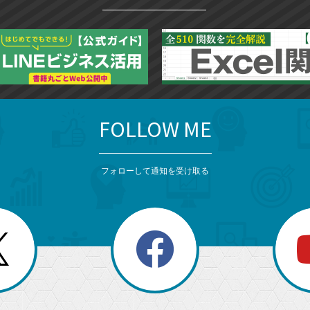
FOLLOW ME
フォローして通知を受け取る
search
検
索