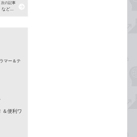
次の記事
arrow_forward
「キログラム」や「平方メートル」などの単位を入力する方法
グラマー＆テ
。
た！＆便利ワ