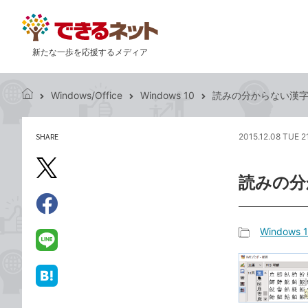
新たな一歩を応援するメディア
Windows/Office
Windows 10
読みの分からない漢
で
き
る
SHARE
2015.12.08 TUE 2
記
ネ
事
ッ
を
X（旧
ト
読みの分
シ
Twitter）
ェ
で
ア
Facebook
す
シ
で
Windows 
る
ェ
記
シ
LINE
ア
事
ェ
で
カ
ア
送
は
テ
る
て