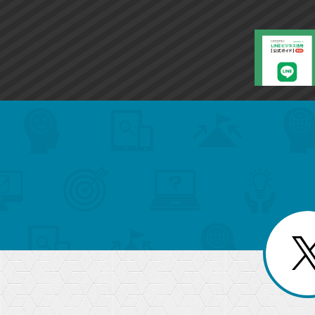
search
format_list_bulleted
検
カ
検
カ
索
テ
メ
ゴ
索
テ
ニ
リ
ュ
ー
ゴ
ー
一
を
覧
リ
閉
を
じ
閉
ー
る
じ
る
か
ら
急上昇ワード