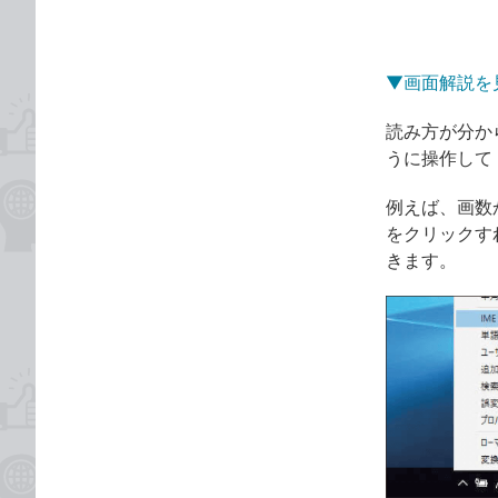
ゴ
な
リ
ブ
ッ
▼画面解説を
ク
マ
読み方が分か
ー
うに操作して
ク
に
例えば、画数
追
をクリックす
加
きます。