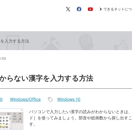
できるネットにつ
X（旧
Facebook
YouTube
Twitter）
字を入力する方法
1:55
からない漢字を入力する方法
10
Windows/Office
Windows 10
記
事
パソコンで入力したい漢字の読みがわからないときは、［
ド］を使ってみましょう。部首や総画数から探し出す
タ
す。
グ