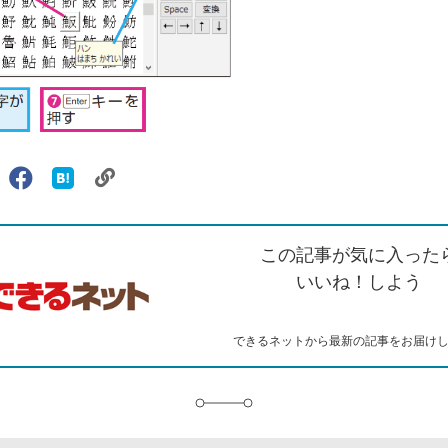
リ
X（旧
Facebook
は
ェアする
ン
witter）
で
て
ク
で
シ
な
を
シ
ェ
ブ
この記事が気に入った
コ
ェ
ア
ッ
ピ
ア
ク
いいね！しよう
ー
マ
ー
ク
できるネットから最新の記事をお届け
に
追
加