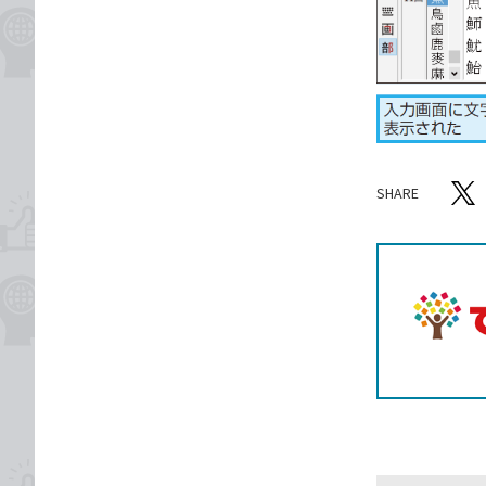
SHARE
記事をシ
T