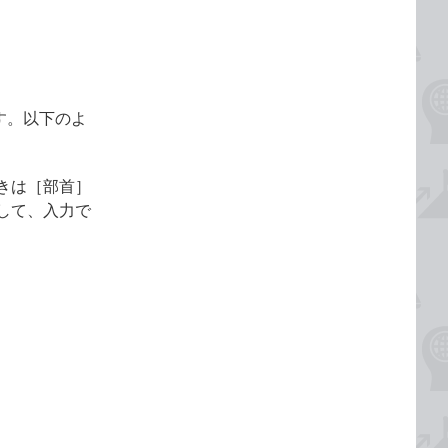
す。以下のよ
きは［部首］
して、入力で