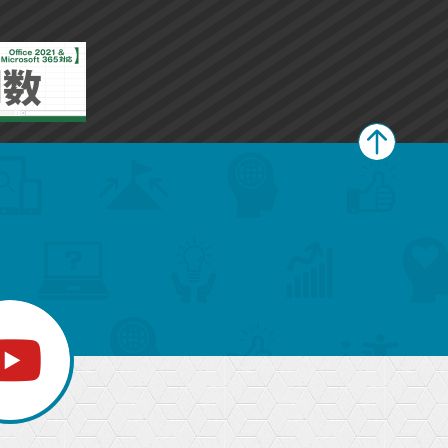
ペ
ー
ジ
上
部
へ