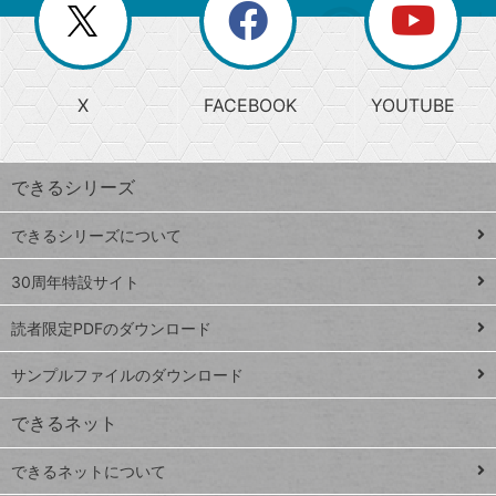
閉
を
ー
じ
閉
か
る
じ
る
search
ら
急
X
FACEBOOK
YOUTUBE
探
上
検
昇
索
す
ワ
できるシリーズ
ー
ド
できるシリーズについて
Google
ト
スプレ
ッ
30周年特設サイト
ッドシ
プ
読者限定PDFのダウンロード
ート
ペ
iPhone
ー
サンプルファイルのダウンロード
VLOOKUP
ジ
できるネット
連載
できるネットについて
Excel Q&A
close