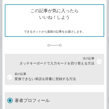
ク
で
シ
な
を
シ
ェ
ブ
この記事が気に入ったら
コ
ェ
ア
ッ
いいね！しよう
ピ
ア
ク
ー
マ
ー
ク
できるネットから最新の記事をお届けします。
に
追
加
次の記事
arrow_forward
タッチキーボードで入力モードを切り替える方法
前の記事
arrow_back
変換できない単語を辞書に登録する方法
著者プロフィール