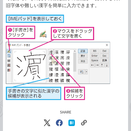
旧字体や難しい漢字を簡単に入力できます。
SHARE
記事をシェアする
リ
X（旧
Facebook
は
ン
Twitter）
で
て