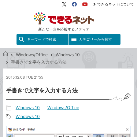
できるネットについて
X（旧
Facebook
YouTube
Twitter）
新たな一歩を応援するメディア
キーワードで検索
カテゴリーから探す
Windows/Office
Windows 10
で
手書きで文字を入力する方法
き
る
2015.12.08 TUE 21:55
ネ
ッ
手書きで文字を入力する方法
ト
Windows 10
Windows/Office
記
Windows 10
事
記
カ
事
テ
タ