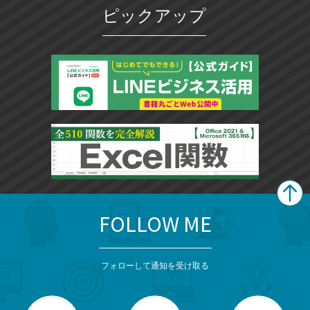
ピックアップ
FOLLOW ME
search
format_list_bulleted
検
カ
検
カ
索
テ
メ
ゴ
索
テ
ニ
リ
フォローして通知を受け取る
ゴ
ュ
ー
ー
一
リ
を
覧