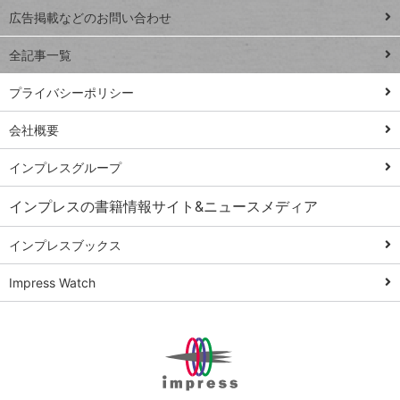
閉じ
トイアンナ流仕
広告掲載などのお問い合わせ
る
事術
全記事一覧
PowerAutomate
ではじめる業務
プライバシーポリシー
の完全自動化
会社概要
AI議事録作成術
Windows 11
インプレスグループ
Q&A
インプレスの書籍情報サイト&ニュースメディア
Teams踏み込み
活用術
インプレスブックス
Excel講師の仕事
Impress Watch
術
エクセル時短
パワポ時短
Windows Tips