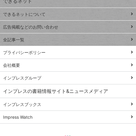
できるネット
連載
できるネットについて
Excel Q&A
close
閉じ
トイアンナ流仕
広告掲載などのお問い合わせ
る
事術
全記事一覧
PowerAutomate
ではじめる業務
プライバシーポリシー
の完全自動化
会社概要
AI議事録作成術
Windows 11
インプレスグループ
Q&A
インプレスの書籍情報サイト&ニュースメディア
Teams踏み込み
活用術
インプレスブックス
Excel講師の仕事
Impress Watch
術
エクセル時短