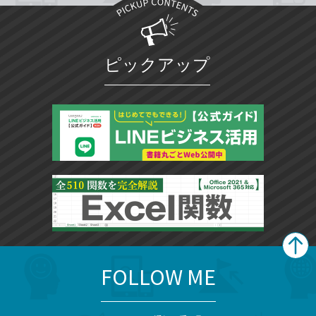
ピックアップ
FOLLOW ME
search
format_list_bulleted
検
カ
検
カ
索
テ
メ
ゴ
索
テ