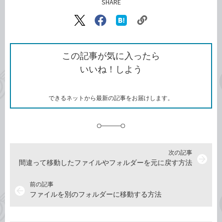
SHARE
記事をシェアする
リ
X（旧
Facebook
は
ン
Twitter）
で
て
ク
で
シ
な
を
シ
ェ
ブ
この記事が気に入ったら
コ
ェ
ア
ッ
いいね！しよう
ピ
ア
ク
ー
マ
ー
ク
できるネットから最新の記事をお届けします。
に
追
加
次の記事
arrow_forward
間違って移動したファイルやフォルダーを元に戻す方法
前の記事
arrow_back
ファイルを別のフォルダーに移動する方法