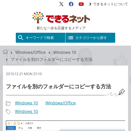
できるネットについて
X（旧
Facebook
YouTube
Twitter）
新たな一歩を応援するメディア
キーワードで検索
カテゴリーから探す
Windows/Office
Windows 10
で
ファイルを別のフォルダーにコピーする方法
き
る
2015.12.21 MON 21:10
ネ
ッ
ファイルを別のフォルダーにコピーする方法
ト
Windows 10
Windows/Office
記
Windows 10
事
記
カ
事
テ
タ