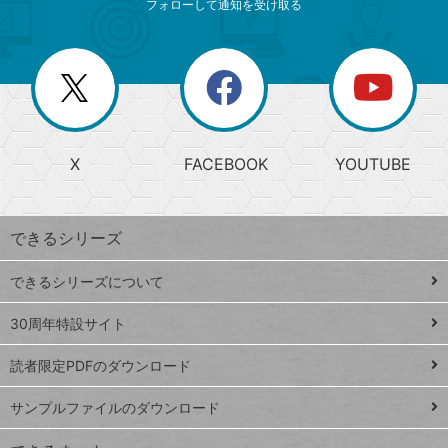
ニ
リ
フォローして通知を受け取る
ゴ
ュ
ー
ー
一
リ
を
覧
閉
を
ー
じ
閉
か
る
じ
る
search
ら
急
X
FACEBOOK
YOUTUBE
探
上
検
昇
索
す
ワ
できるシリーズ
ー
ド
できるシリーズについて
Google
ト
スプレ
ッ
30周年特設サイト
ッドシ
プ
読者限定PDFのダウンロード
ート
ペ
iPhone
ー
サンプルファイルのダウンロード
VLOOKUP
ジ