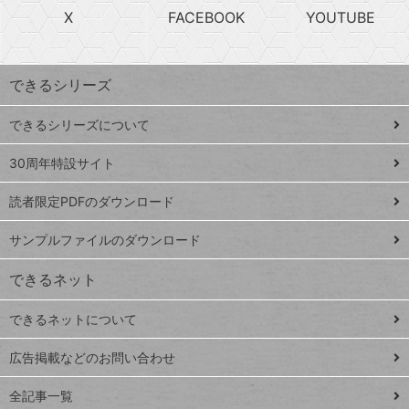
ら
急
X
FACEBOOK
YOUTUBE
探
上
検
昇
索
す
ワ
できるシリーズ
ー
ド
できるシリーズについて
Google
ト
スプレ
ッ
30周年特設サイト
ッドシ
プ
読者限定PDFのダウンロード
ート
ペ
iPhone
ー
サンプルファイルのダウンロード
VLOOKUP
ジ
できるネット
連載
できるネットについて
Excel Q&A
close
閉じ
トイアンナ流仕
広告掲載などのお問い合わせ
る
事術
全記事一覧