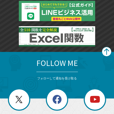
FOLLOW ME
search
format_list_bulleted
検
カ
検
カ
索
テ
メ
ゴ
索
テ
ニ
リ
フォローして通知を受け取る
ゴ
ュ
ー
ー
一
リ
を
覧
閉
を
ー
じ
閉
か
る
じ
る
search