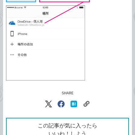
SHARE
記事をシェアする
リ
X（旧
Facebook
は
ン
Twitter）
で
て
ク
で
シ
な
を
シ
ェ
ブ
この記事が気に入ったら
コ
ェ
ア
ッ
いいね！しよう
ピ
ア
ク