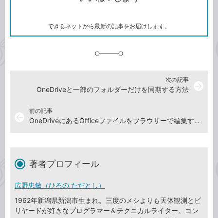
ー
マ
ー
ク
できるネットから最新の記事をお届けします。
に
追
加
次の記事
arrow_forward
OneDriveと一部のフォルダーだけを同期する方法
前の記事
arrow_back
OneDriveにあるOfficeファイルをブラウザーで編集する方法
著者プロフィール
広野忠敏（ひろの ただとし）
1962年新潟県新潟市生まれ。三度のメシよりも天体観測とビ
リヤードが好きなプログラマー＆テクニカルライター。コン