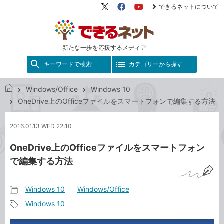
できるネットについて
X（旧
Facebook
YouTube
Twitter）
新たな一歩を応援するメディア
キーワードで検索
カテゴリーから探す
Windows/Office
Windows 10
で
OneDrive上のOfficeファイルをスマートフォンで編集する方法
き
る
2016.01.13 WED 22:10
ネ
ッ
OneDrive上のOfficeファイルをスマートフォン
ト
で編集する方法
Windows 10
Windows/Office
記
Windows 10
事
記
カ