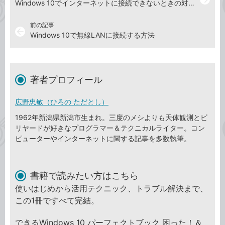
Windows 10でインターネットに接続できないときの対処法
前の記事
arrow_back
Windows 10で無線LANに接続する方法
著者プロフィール
広野忠敏（ひろの ただとし）
1962年新潟県新潟市生まれ。三度のメシよりも天体観測とビ
リヤードが好きなプログラマー＆テクニカルライター。コン
ピューターやインターネットに関する記事を多数執筆。
書籍で読みたい方はこちら
使いはじめから活用テクニック、トラブル解決まで、
この1冊ですべて完結。
できるWindows 10 パーフェクトブック 困った！＆