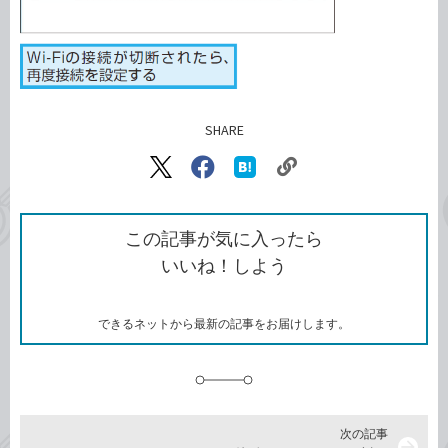
SHARE
記事をシェアする
リ
X（旧
Facebook
は
ン
Twitter）
で
て
ク
で
シ
な
を
シ
ェ
ブ
この記事が気に入ったら
コ
ェ
ア
ッ
いいね！しよう
ピ
ア
ク
ー
マ
ー
ク
できるネットから最新の記事をお届けします。
に
追
加
次の記事
arrow_forward