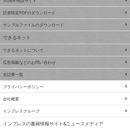
ッ
30周年特設サイト
ッドシ
プ
読者限定PDFのダウンロード
ート
ペ
iPhone
ー
サンプルファイルのダウンロード
VLOOKUP
ジ
できるネット
連載
できるネットについて
Excel Q&A
close
閉じ
トイアンナ流仕
広告掲載などのお問い合わせ
る
事術
全記事一覧
PowerAutomate
ではじめる業務
プライバシーポリシー
の完全自動化
会社概要
AI議事録作成術
Windows 11
インプレスグループ
Q&A
インプレスの書籍情報サイト&ニュースメディア
Teams踏み込み