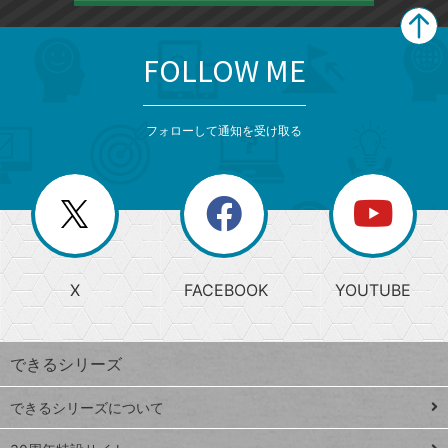
FOLLOW ME
search
format_list_bulleted
検
カ
検
カ
索
テ
メ
ゴ
索
テ
ニ
リ
フォローして通知を受け取る
ゴ
ュ
ー
ー
一
リ
を
覧
閉
を
ー
じ
閉
か
る
じ
る
search
ら
急
X
FACEBOOK
YOUTUBE
探
上
検
昇
索
す
ワ
できるシリーズ
ー
ド
できるシリーズについて
Google
ト
スプレ