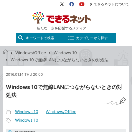
できるネットについて
X（旧
Facebook
YouTube
Twitter）
新たな一歩を応援するメディア
キーワードで検索
カテゴリーから探す
Windows/Office
Windows 10
で
Windows 10で無線LANにつながらないときの対処法
き
る
2016.01.14 THU 20:00
ネ
ッ
Windows 10で無線LANにつながらないときの対
ト
処法
Windows 10
Windows/Office
記
Windows 10
事
記
カ