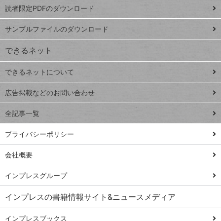
プ
読者限定PDFのダウンロード
ート
ペ
iPhone
ー
サンプルファイルのダウンロード
VLOOKUP
ジ
できるネット
連載
できるネットについて
Excel Q&A
close
閉じ
トイアンナ流仕
広告掲載などのお問い合わせ
る
事術
全記事一覧
PowerAutomate
ではじめる業務
プライバシーポリシー
の完全自動化
会社概要
AI議事録作成術
Windows 11
インプレスグループ
Q&A
インプレスの書籍情報サイト&ニュースメディア
Teams踏み込み
活用術
インプレスブックス