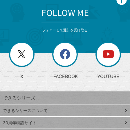
FOLLOW ME
search
format_list_bulleted
検
カ
検
カ
索
テ
メ
ゴ
索
テ
ニ
リ
フォローして通知を受け取る
ゴ
ュ
ー
ー
一
リ
を
覧
閉
を
ー
じ
閉
か
る
じ
る
search
ら
急
X
FACEBOOK
YOUTUBE
探
上
検
昇
索
す
ワ
できるシリーズ
ー
ド
できるシリーズについて
Google
ト
スプレ
ッ
30周年特設サイト
ッドシ