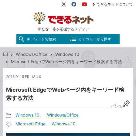
できるネットについて
X（旧
Facebook
YouTube
Twitter）
新たな一歩を応援するメディア
キーワードで検索
カテゴリーから探す
Windows/Office
Windows 10
で
Microsoft EdgeでWebページ内をキーワード検索する方法
き
る
2016.01.15 FRI 13:40
ネ
ッ
Microsoft EdgeでWebページ内をキーワード検
ト
索する方法
Windows 10
Windows/Office
記
Microsoft Edge
Windows 10
事
記
カ