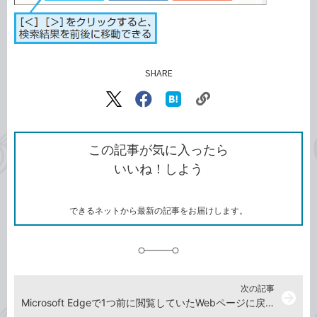
SHARE
記事をシェアする
リ
X（旧
Facebook
は
ン
Twitter）
で
て
ク
で
シ
な
を
シ
ェ
ブ
この記事が気に入ったら
コ
ェ
ア
ッ
いいね！しよう
ピ
ア
ク
ー
マ
ー
ク
できるネットから最新の記事をお届けします。
に
追
加
次の記事
arrow_forward
Microsoft Edgeで1つ前に閲覧していたWebページに戻る方法