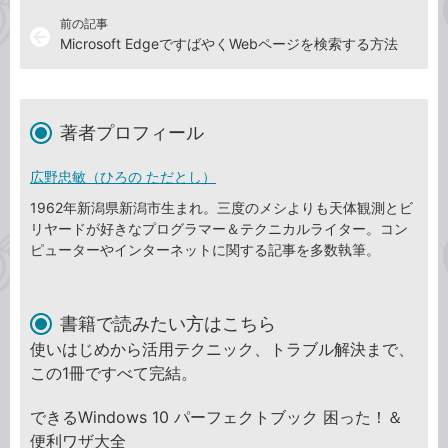
前の記事
arrow_back
Microsoft EdgeですばやくWebページを検索する方法
著者プロフィール
広野忠敏（ひろの ただとし）
1962年新潟県新潟市生まれ。三度のメシよりも天体観測とビ
リヤードが好きなプログラマー＆テクニカルライター。コン
ピューターやインターネットに関する記事を多数執筆。
書籍で読みたい方はこちら
使いはじめから活用テクニック、トラブル解決まで、
この1冊ですべて完結。
できるWindows 10 パーフェクトブック 困った！＆
便利ワザ大全