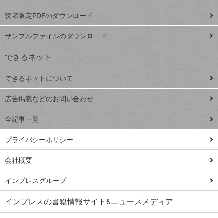
ッドシ
プ
読者限定PDFのダウンロード
ート
ペ
iPhone
ー
サンプルファイルのダウンロード
VLOOKUP
ジ
できるネット
連載
できるネットについて
Excel Q&A
close
閉じ
トイアンナ流仕
広告掲載などのお問い合わせ
る
事術
全記事一覧
PowerAutomate
ではじめる業務
プライバシーポリシー
の完全自動化
会社概要
AI議事録作成術
Windows 11
インプレスグループ
Q&A
インプレスの書籍情報サイト&ニュースメディア
Teams踏み込み