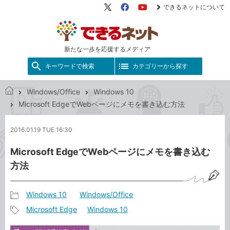
できるネットについて
X（旧
Facebook
YouTube
Twitter）
新たな一歩を応援するメディア
キーワードで検索
カテゴリーから探す
Windows/Office
Windows 10
で
Microsoft EdgeでWebページにメモを書き込む方法
き
る
2016.01.19 TUE 16:30
ネ
ッ
Microsoft EdgeでWebページにメモを書き込む
ト
方法
Windows 10
Windows/Office
記
Microsoft Edge
Windows 10
事
記
カ