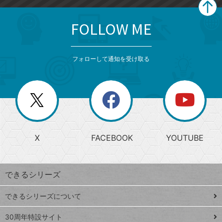
FOLLOW ME
search
format_list_bulleted
検
カ
検
カ
索
テ
メ
ゴ
索
テ
ニ
リ
フォローして通知を受け取る
ゴ
ュ
ー
ー
一
リ
を
覧
閉
を
ー
じ
閉
か
る
じ
る
search
ら
急
X
FACEBOOK
YOUTUBE
探
上
検
昇
索
す
ワ
できるシリーズ
ー
ド
できるシリーズについて
Google
ト
スプレ
ッ
30周年特設サイト