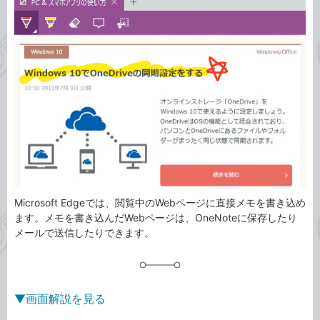
事
テ
タ
ゴ
グ
リ
Microsoft Edgeでは、閲覧中のWebページに直接メモを書き込め
ます。メモを書き込んだWebページは、OneNoteに保存したり
メールで送信したりできます。
▼画面解説を見る