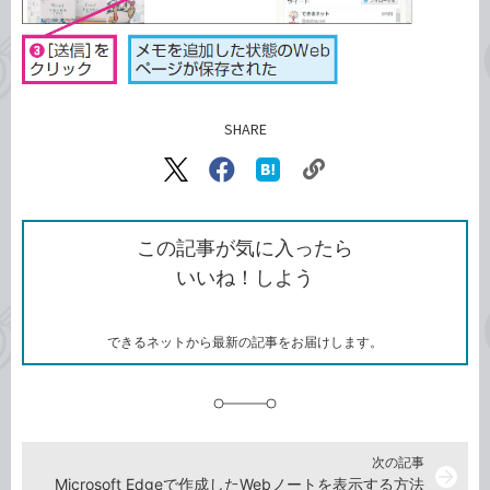
SHARE
記事をシェアする
リ
X（旧
Facebook
は
ン
Twitter）
で
て
ク
で
シ
な
を
シ
ェ
ブ
この記事が気に入ったら
コ
ェ
ア
ッ
いいね！しよう
ピ
ア
ク
ー
マ
ー
ク
できるネットから最新の記事をお届けします。
に
追
加
次の記事
arrow_forward
Microsoft Edgeで作成したWebノートを表示する方法