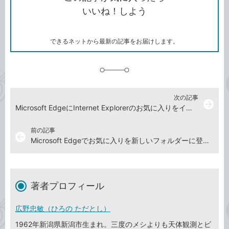
コ
ェ
ア
ッ
いいね！しよう
ピ
ア
ク
ー
マ
ー
ク
できるネットから最新の記事をお届けします。
に
追
加
次の記事
arrow_forward
Microsoft EdgeにInternet Explorerのお気に入りをインポートする方法
前の記事
arrow_back
Microsoft Edgeでお気に入りを新しいフォルダーに登録する方法
著者プロフィール
広野忠敏（ひろの ただとし）
1962年新潟県新潟市生まれ。三度のメシよりも天体観測とビ