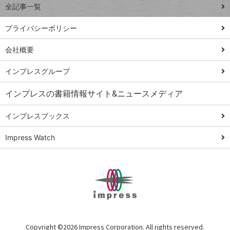
全記事一覧
PowerAutomate
ではじめる業務
プライバシーポリシー
の完全自動化
会社概要
AI議事録作成術
Windows 11
インプレスグループ
Q&A
インプレスの書籍情報サイト&ニュースメディア
Teams踏み込み
活用術
インプレスブックス
Excel講師の仕事
Impress Watch
術
エクセル時短
パワポ時短
Windows Tips
神保町ペロリ旅
俺のメルカリ
Copyright ©
2026 Impress Corporation. All rights reserved.