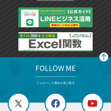
FOLLOW ME
search
format_list_bulleted
検
カ
検
カ
索
テ
メ
ゴ
索
テ
ニ
リ
フォローして通知を受け取る
ゴ
ュ
ー
ー
一
リ
を
覧
閉
を
ー
じ
閉
か
る
じ