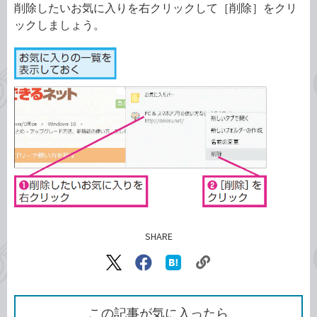
削除したいお気に入りを右クリックして［削除］をクリ
ックしましょう。
SHARE
記事をシェアする
リ
X（旧
Facebook
は
ン
Twitter）
で
て
ク
で
シ
な
を
シ
ェ
ブ
この記事が気に入ったら