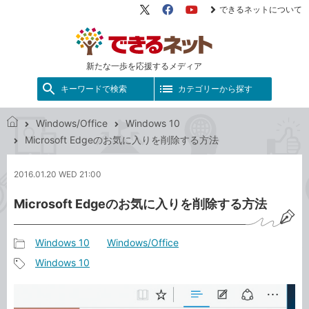
できるネットについて
X（旧
Facebook
YouTube
Twitter）
新たな一歩を応援するメディア
キーワードで検索
カテゴリーから探す
Windows/Office
Windows 10
で
Microsoft Edgeのお気に入りを削除する方法
き
る
2016.01.20 WED 21:00
ネ
ッ
Microsoft Edgeのお気に入りを削除する方法
ト
Windows 10
Windows/Office
記
Windows 10
事
記
カ
事
テ
タ