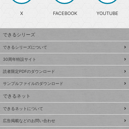
る
search
ら
急
X
FACEBOOK
YOUTUBE
探
上
検
昇
索
す
ワ
できるシリーズ
ー
ド
できるシリーズについて
Google
ト
スプレ
ッ
30周年特設サイト
ッドシ
プ
読者限定PDFのダウンロード
ート
ペ
iPhone
ー
サンプルファイルのダウンロード
VLOOKUP
ジ
できるネット
連載
できるネットについて
Excel Q&A
close
閉じ
トイアンナ流仕
広告掲載などのお問い合わせ
る
事術