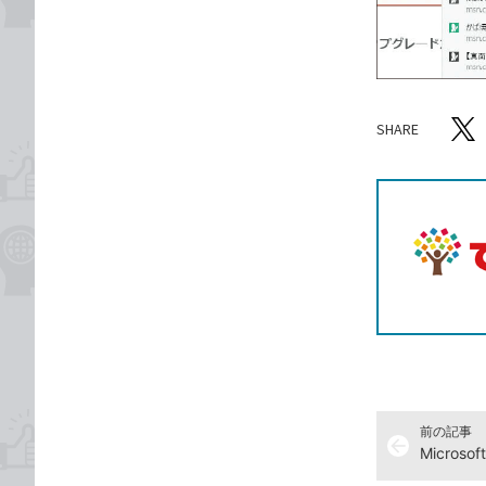
SHARE
記事をシ
T
前の記事
arrow_back