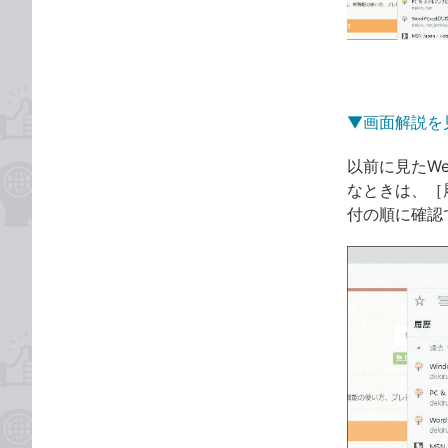
ゴ
な
リ
ブ
ッ
ク
マ
▼画面解説を
ー
ク
以前に見たWe
に
なときは、［
追
付の順に確認
加