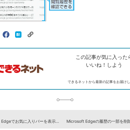
リ
X（旧
Facebook
は
ェアする
ン
witter）
で
て
ク
で
シ
な
を
シ
ェ
ブ
この記事が気に入った
コ
ェ
ア
ッ
ピ
ア
ク
いいね！しよう
ー
マ
ー
ク
できるネットから最新の記事をお届け
に
追
加
Microsoft Edgeでお気に入りバーを表示する方法