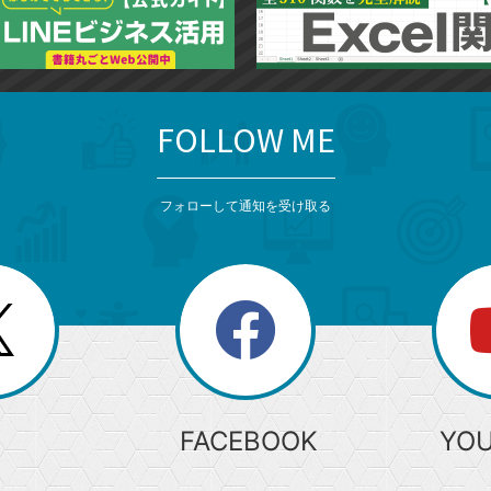
FOLLOW ME
フォローして通知を受け取る
search
検
索
FACEBOOK
YO