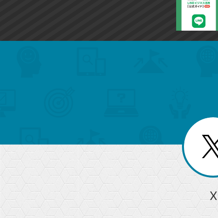
search
format_list_bulleted
検
カ
検
カ
索
テ
メ
ゴ
索
テ
ニ
リ
ュ
ー
ゴ
ー
一
を
覧
リ
閉
を
じ
閉
ー
る
じ
る
か
ら
急上昇ワード
X
探
Googleスプレッドシート
iPhone
VLOOKUP
す