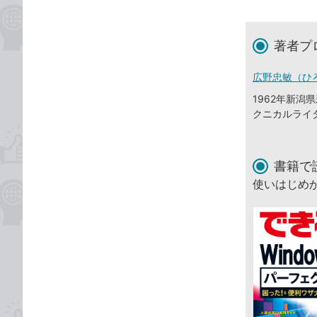
著者プ
広野忠敏（ひ
1962年新
クニカルライ
書籍で
使いはじめ