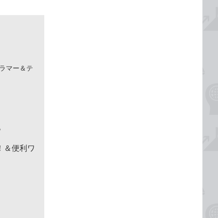
グラマー＆テ
。
た！＆便利ワ