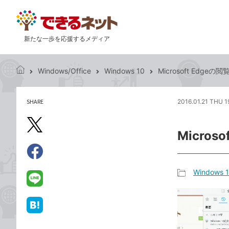
新たな一歩を応援するメディア
Windows/Office
Windows 10
Microsoft Edg
で
き
る
SHARE
2016.01.21 THU 1
記
ネ
事
ッ
を
X（旧
ト
Micro
シ
Twitter）
ェ
で
ア
Facebook
す
シ
で
Windows 
る
ェ
記
シ
LINE
ア
事
ェ
で
カ
ア
送
は
テ
る
て