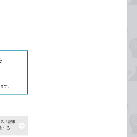
ら
します。
次の記事
arrow_forward
Microsoft Edgeの履歴の一部を削除する方法