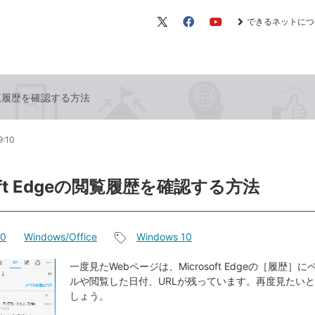
できるネットにつ
X（旧
Facebook
YouTube
Twitter）
eの閲覧履歴を確認する方法
9:10
soft Edgeの閲覧履歴を確認する方法
10
Windows/Office
Windows 10
記
事
一度見たWebページは、Microsoft Edgeの［履歴］
ルや閲覧した日付、URLが残っています。再度見たい
タ
しょう。
グ