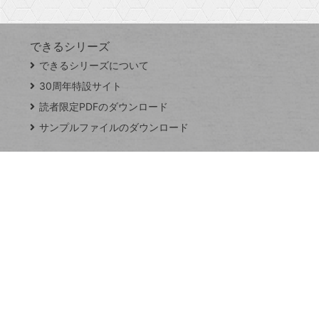
できるシリーズ
close
できるシリーズについて
閉
ト
じ
ッ
30周年特設サイト
る
プ
読者限定PDFのダウンロード
ペ
サンプルファイルのダウンロード
ー
ジ
連載
Excel Q&A
トイアンナ流仕
事術
PowerAutomate
ではじめる業務