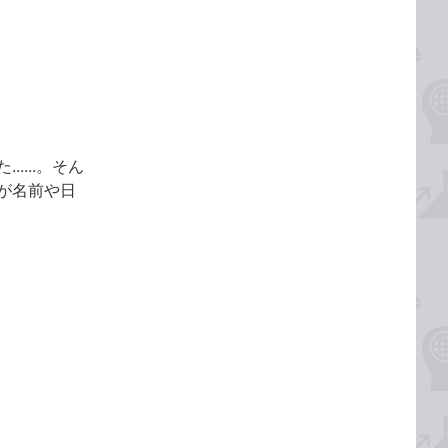
...。そん
が名前や日