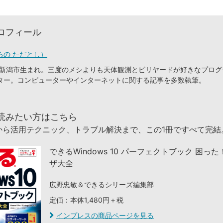
ロフィール
ろの ただとし）
潟県新潟市生まれ。三度のメシよりも天体観測とビリヤードが好きなプロ
ター。コンピューターやインターネットに関する記事を多数執筆。
読みたい方はこちら
から活用テクニック、トラブル解決まで、この1冊ですべて完結
できるWindows 10 パーフェクトブック 困っ
ザ大全
広野忠敏＆できるシリーズ編集部
定価：本体1,480円＋税
インプレスの商品ページを見る