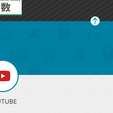
ペ
ー
ジ
上
部
へ
UTUBE