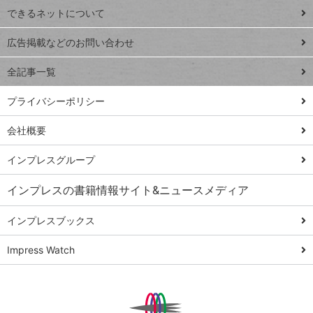
できるネットについて
Excel Q&A
close
閉じ
トイアンナ流仕
広告掲載などのお問い合わせ
る
事術
全記事一覧
PowerAutomate
ではじめる業務
プライバシーポリシー
の完全自動化
会社概要
AI議事録作成術
Windows 11
インプレスグループ
Q&A
インプレスの書籍情報サイト&ニュースメディア
Teams踏み込み
活用術
インプレスブックス
Excel講師の仕事
Impress Watch
術
エクセル時短
パワポ時短