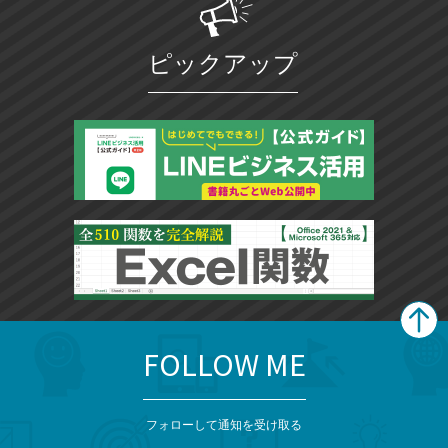
ピックアップ
FOLLOW ME
search
format_list_bulleted
検
カ
検
カ
索
テ
メ
ゴ
索
テ
ニ
リ
フォローして通知を受け取る
ゴ
ュ
ー