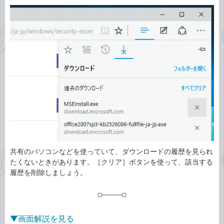
カ
事
テ
タ
ゴ
グ
リ
共有のパソコンなどを使っていて、ダウンロードの履歴を見られ
たくないときがあります。［クリア］ボタンを使って、該当する
履歴を削除しましょう。
▼画面解説を見る