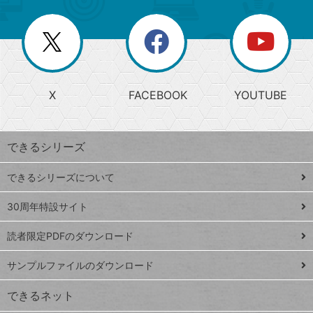
ー
一
リ
を
覧
閉
を
ー
じ
閉
か
る
じ
る
search
ら
急
X
FACEBOOK
YOUTUBE
探
上
検
昇
索
す
ワ
できるシリーズ
ー
ド
できるシリーズについて
Google
ト
スプレ
ッ
30周年特設サイト
ッドシ
プ
読者限定PDFのダウンロード
ート
ペ
iPhone
ー
サンプルファイルのダウンロード
VLOOKUP
ジ
できるネット
連載