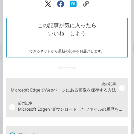
リ
X（旧
Facebook
は
ン
Twitter）
で
て
ク
で
シ
な
を
シ
ェ
ブ
この記事が気に入ったら
コ
ェ
ア
ッ
いいね！しよう
ピ
ア
ク
ー
マ
ー
ク
できるネットから最新の記事をお届けします。
に
追
加
次の記事
arrow_forward
Microsoft EdgeでWebページにある画像を保存する方法
前の記事
arrow_back
Microsoft Edgeでダウンロードしたファイルの履歴を見る方法