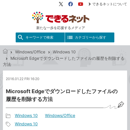
できるネットについて
X（旧
Facebook
YouTube
Twitter）
新たな一歩を応援するメディア
キーワードで検索
カテゴリーから探す
Windows/Office
Windows 10
で
Microsoft Edgeでダウンロードしたファイルの履歴を削除する
き
方法
る
ネ
2016.01.22 FRI 16:20
ッ
ト
Microsoft Edgeでダウンロードしたファイルの
履歴を削除する方法
Windows 10
Windows/Office
記
Windows 10
事
記