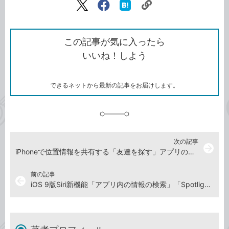
リ
X（旧
Facebook
は
ン
Twitter）
で
て
ク
で
シ
な
を
シ
ェ
ブ
この記事が気に入ったら
コ
ェ
ア
ッ
いいね！しよう
ピ
ア
ク
ー
マ
ー
ク
できるネットから最新の記事をお届けします。
に
追
加
次の記事
arrow_forward
iPhoneで位置情報を共有する「友達を探す」アプリの使い方
前の記事
arrow_back
iOS 9版Siri新機能「アプリ内の情報の検索」「Spotlightでの利用」