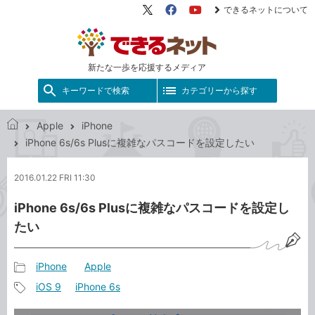
できるネットについて
X（旧
Facebook
YouTube
Twitter）
新たな一歩を応援するメディア
キーワードで検索
カテゴリーから探す
Apple
iPhone
で
iPhone 6s/6s Plusに複雑なパスコードを設定したい
き
る
2016.01.22 FRI 11:30
ネ
ッ
iPhone 6s/6s Plusに複雑なパスコードを設定し
ト
たい
iPhone
Apple
記
iOS 9
iPhone 6s
事
記
カ