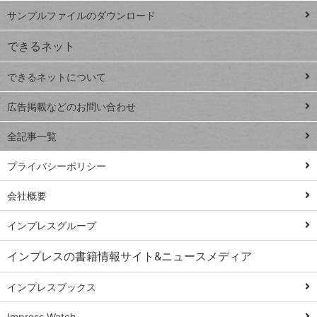
iPhone
ー
サンプルファイルのダウンロード
VLOOKUP
ジ
できるネット
連載
できるネットについて
Excel Q&A
close
閉じ
トイアンナ流仕
広告掲載などのお問い合わせ
る
事術
全記事一覧
PowerAutomate
ではじめる業務
プライバシーポリシー
の完全自動化
会社概要
AI議事録作成術
Windows 11
インプレスグループ
Q&A
インプレスの書籍情報サイト&ニュースメディア
Teams踏み込み
活用術
インプレスブックス
Excel講師の仕事
Impress Watch