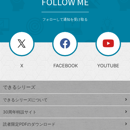
FOLLOW ME
検
カ
検
カ
索
テ
メ
ゴ
索
テ
ニ
リ
フォローして通知を受け取る
ゴ
ュ
ー
ー
一
リ
を
覧
閉
を
ー
じ
閉
か
る
じ
る
search
ら
急
X
FACEBOOK
YOUTUBE
探
上
検
昇
索
す
ワ
できるシリーズ
ー
ド
できるシリーズについて
Google
ト
スプレ
ッ
30周年特設サイト
ッドシ
プ
読者限定PDFのダウンロード
ート
ペ