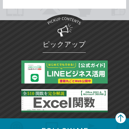
ピックアップ
search
format_list_bulleted