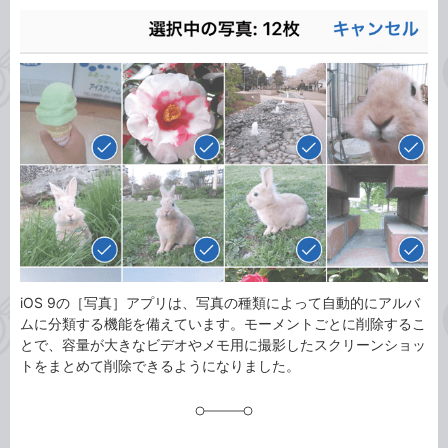
カ
事
テ
タ
ゴ
グ
リ
iOS 9の［写真］アプリは、写真の種類によって自動的にアルバ
ムに分類する機能を備えています。モーメントごとに削除するこ
とで、容量が大きなビデオやメモ用に撮影したスクリーンショッ
トをまとめて削除できるようになりました。