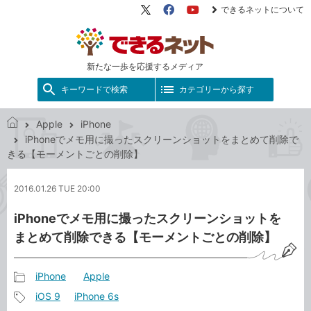
できるネットについて
X（旧
Facebook
YouTube
Twitter）
新たな一歩を応援するメディア
キーワードで検索
カテゴリーから探す
Apple
iPhone
で
iPhoneでメモ用に撮ったスクリーンショットをまとめて削除で
き
きる【モーメントごとの削除】
る
ネ
2016.01.26 TUE 20:00
ッ
ト
iPhoneでメモ用に撮ったスクリーンショットを
まとめて削除できる【モーメントごとの削除】
iPhone
Apple
記
iOS 9
iPhone 6s
事
記