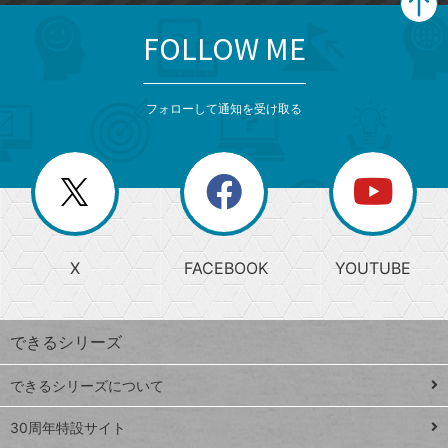
FOLLOW ME
search
format_list_bulleted
検
カ
検
カ
索
テ
メ
ゴ
索
テ
ニ
リ
フォローして通知を受け取る
ゴ
ュ
ー
ー
一
リ
を
覧
閉
を
ー
じ
閉
か
る
じ
る
search
ら
急
X
FACEBOOK
YOUTUBE
探
上
検
昇
索
す
ワ
できるシリーズ
ー
ド
できるシリーズについて
Google
ト
スプレ
ッ
30周年特設サイト
ッドシ