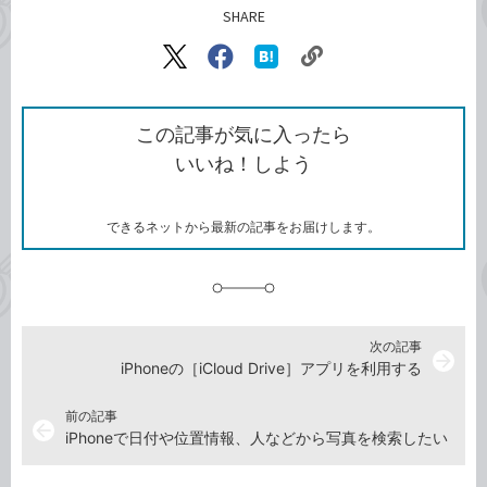
SHARE
記事をシェアする
リ
X（旧
Facebook
は
ン
Twitter）
で
て
ク
で
シ
な
を
シ
ェ
ブ
この記事が気に入ったら
コ
ェ
ア
ッ
いいね！しよう
ピ
ア
ク
ー
マ
ー
ク
できるネットから最新の記事をお届けします。
に
追
加
次の記事
arrow_forward
iPhoneの［iCloud Drive］アプリを利用する
前の記事
arrow_back
iPhoneで日付や位置情報、人などから写真を検索したい