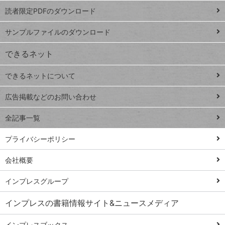
プ
読者限定PDFのダウンロード
ート
ペ
iPhone
ー
サンプルファイルのダウンロード
VLOOKUP
ジ
できるネット
連載
できるネットについて
Excel Q&A
close
閉じ
トイアンナ流仕
広告掲載などのお問い合わせ
る
事術
全記事一覧
PowerAutomate
ではじめる業務
プライバシーポリシー
の完全自動化
会社概要
AI議事録作成術
Windows 11
インプレスグループ
Q&A
インプレスの書籍情報サイト&ニュースメディア
Teams踏み込み
活用術
インプレスブックス