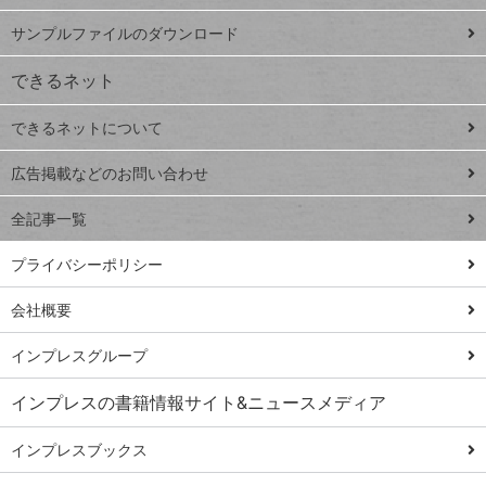
iPhone
ー
サンプルファイルのダウンロード
VLOOKUP
ジ
できるネット
連載
できるネットについて
Excel Q&A
close
閉じ
トイアンナ流仕
広告掲載などのお問い合わせ
る
事術
全記事一覧
PowerAutomate
ではじめる業務
プライバシーポリシー
の完全自動化
会社概要
AI議事録作成術
Windows 11
インプレスグループ
Q&A
インプレスの書籍情報サイト&ニュースメディア
Teams踏み込み
活用術
インプレスブックス
Excel講師の仕事