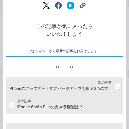
リ
X（旧
Facebook
は
ン
Twitter）
で
て
ク
で
シ
な
を
シ
ェ
ブ
この記事が気に入ったら
コ
ェ
ア
ッ
いいね！しよう
ピ
ア
ク
ー
マ
ー
ク
できるネットから最新の記事をお届けします。
に
追
加
次の記事
arrow_forward
iPhoneのアップデート前にバックアップを取る2つの方法
前の記事
arrow_back
iPhone 6s/6s Plusのカメラ機能は？