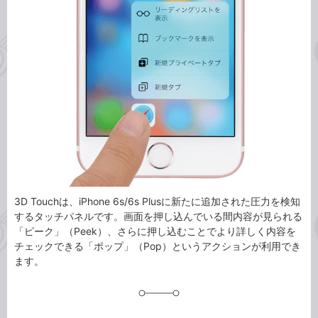
事
テ
タ
ゴ
グ
リ
3D Touchは、iPhone 6s/6s Plusに新たに追加された圧力を検知
するタッチパネルです。画面を押し込んでいる間内容が見られる
「ピーク」（Peek）、さらに押し込むことでより詳しく内容を
チェックできる「ポップ」（Pop）というアクションが利用でき
ます。