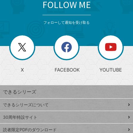
FOLLOW ME
search
format_list_bulleted
検
カ
検
カ
索
テ
メ
ゴ
索
テ
ニ
リ
フォローして通知を受け取る
ゴ
ュ
ー
ー
一
リ
を
覧
閉
を
ー
じ
閉
か
る
じ
る
search
ら
急
X
FACEBOOK
YOUTUBE
探
上
検
昇
索
す
ワ
できるシリーズ
ー
ド
できるシリーズについて
Google
ト
スプレ
ッ
30周年特設サイト
ッドシ
プ
読者限定PDFのダウンロード
ート
ペ