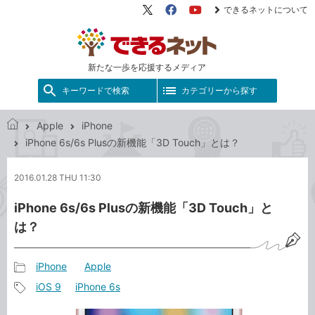
できるネットについて
X（旧
Facebook
YouTube
Twitter）
新たな一歩を応援するメディア
キーワードで検索
カテゴリーから探す
Apple
iPhone
で
iPhone 6s/6s Plusの新機能「3D Touch」とは？
き
る
2016.01.28 THU 11:30
ネ
ッ
iPhone 6s/6s Plusの新機能「3D Touch」と
ト
は？
iPhone
Apple
記
iOS 9
iPhone 6s
事
記
カ