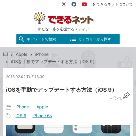
できるネットについて
X（旧
Facebook
YouTube
Twitter）
新たな一歩を応援するメディア
キーワードで検索
カテゴリーから探す
Apple
iPhone
で
iOSを手動でアップデートする方法（iOS 9）
き
る
2016.02.02 TUE 13:30
ネ
ッ
iOSを手動でアップデートする方法（iOS 9）
ト
iPhone
Apple
記
iOS 9
iPhone 6s
事
記
カ
事
テ
タ