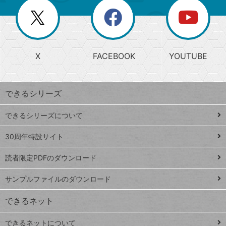
リ
を
覧
閉
を
ー
じ
閉
か
る
じ
る
search
ら
急
X
FACEBOOK
YOUTUBE
探
上
検
昇
索
す
ワ
できるシリーズ
ー
ド
できるシリーズについて
Google
ト
スプレ
ッ
30周年特設サイト
ッドシ
プ
読者限定PDFのダウンロード
ート
ペ
iPhone
ー
サンプルファイルのダウンロード
VLOOKUP
ジ
できるネット
連載
できるネットについて