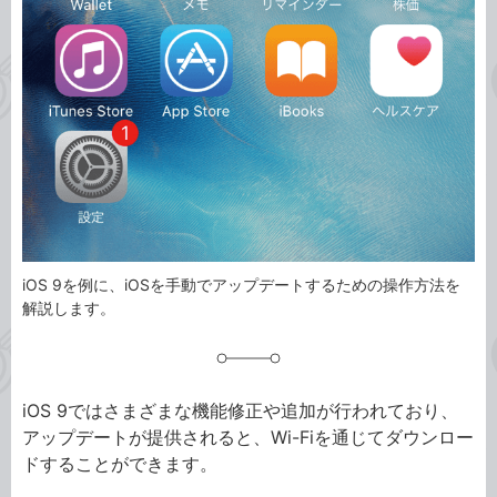
ゴ
グ
リ
iOS 9を例に、iOSを手動でアップデートするための操作方法を
解説します。
iOS 9ではさまざまな機能修正や追加が行われており、
アップデートが提供されると、Wi-Fiを通じてダウンロー
ドすることができます。