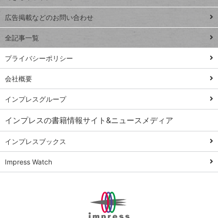
Excel Q&A
close
閉じ
トイアンナ流仕
広告掲載などのお問い合わせ
る
事術
全記事一覧
PowerAutomate
ではじめる業務
プライバシーポリシー
の完全自動化
会社概要
AI議事録作成術
Windows 11
インプレスグループ
Q&A
インプレスの書籍情報サイト&ニュースメディア
Teams踏み込み
活用術
インプレスブックス
Excel講師の仕事
Impress Watch
術
エクセル時短
パワポ時短
Windows Tips