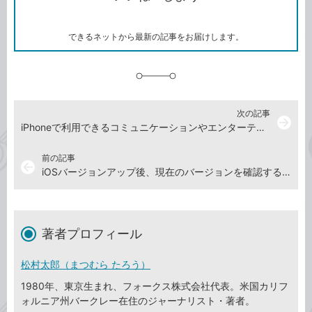
ー
マ
ー
ク
できるネットから最新の記事をお届けします。
に
追
加
次の記事
arrow_forward
iPhoneで利用できるコミュニケーションやエンターテインメント機能
前の記事
arrow_back
iOSバージョンアップ後、現在のバージョンを確認する方法
著者プロフィール
松村太郎（まつむら たろう）
1980年、東京生まれ、フォークス株式会社代表。米国カリフ
ォルニア州バークレー在住のジャーナリスト・著者。