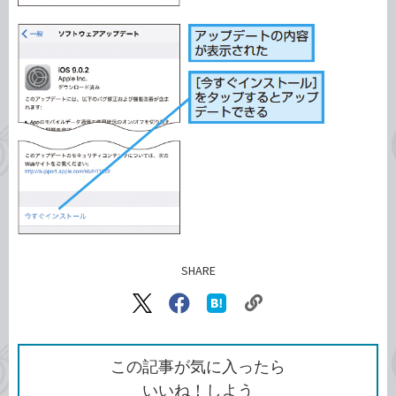
SHARE
記事をシェアする
リ
X（旧
Facebook
は
ン
Twitter）
で
て
ク
で
シ
な
を
シ
ェ
ブ
この記事が気に入ったら
コ
ェ
ア
ッ
いいね！しよう
ピ
ア
ク