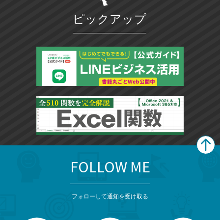
ピックアップ
FOLLOW ME
search
format_list_bulleted
検
カ
検
カ
索
テ
メ
ゴ
索
テ
ニ
リ
フォローして通知を受け取る
ゴ
ュ
ー
ー
一