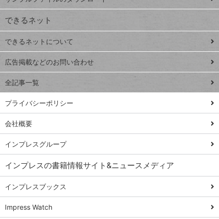
VLOOKUP
ジ
できるネット
連載
できるネットについて
Excel Q&A
close
閉じ
トイアンナ流仕
広告掲載などのお問い合わせ
る
事術
全記事一覧
PowerAutomate
ではじめる業務
プライバシーポリシー
の完全自動化
会社概要
AI議事録作成術
Windows 11
インプレスグループ
Q&A
インプレスの書籍情報サイト&ニュースメディア
Teams踏み込み
活用術
インプレスブックス
Excel講師の仕事
Impress Watch
術