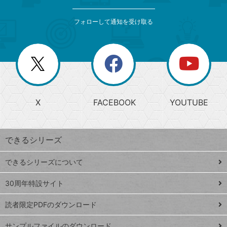
検
カ
索
テ
メ
ゴ
索
テ
ニ
リ
フォローして通知を受け取る
ゴ
ュ
ー
ー
一
リ
を
覧
閉
を
ー
じ
閉
か
る
じ
る
search
ら
急
X
FACEBOOK
YOUTUBE
探
上
検
昇
索
す
ワ
できるシリーズ
ー
ド
できるシリーズについて
Google
ト
スプレ
ッ
30周年特設サイト
ッドシ
プ
読者限定PDFのダウンロード
ート
ペ
iPhone
ー
サンプルファイルのダウンロード