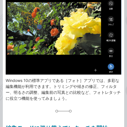
事
テ
タ
ゴ
グ
リ
Windows 10の標準アプリである［フォト］アプリでは、多彩な
編集機能が利用できます。トリミングや傾きの修正、フィルタ
ー、明るさの調整、編集前の写真との比較など、フォトレタッチ
に役立つ機能を使ってみましょう。