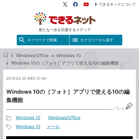
できるネットについて
X（旧
Facebook
YouTube
Twitter）
新たな一歩を応援するメディア
キーワードで検索
カテゴリーから探す
Windows/Office
Windows 10
で
Windows 10の［フォト］アプリで使える10の編集機能
き
る
2016.04.20 WED 21:40
ネ
ッ
Windows 10の［フォト］アプリで使える10の編
ト
集機能
Windows 10
Windows/Office
記
Windows 10
メール
事
記
カ