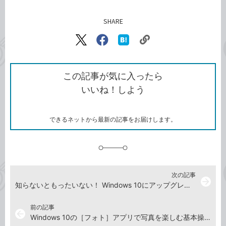
SHARE
記事をシェアする
リ
X（旧
Facebook
は
ン
Twitter）
で
て
ク
で
シ
な
を
シ
ェ
ブ
この記事が気に入ったら
コ
ェ
ア
ッ
いいね！しよう
ピ
ア
ク
ー
マ
ー
ク
できるネットから最新の記事をお届けします。
に
追
加
次の記事
arrow_forward
知らないともったいない！ Windows 10にアップグレードしたら試したい5つの新機能
前の記事
arrow_back
Windows 10の［フォト］アプリで写真を楽しむ基本操作