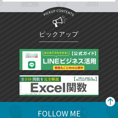
ピックアップ
FOLLOW ME
search
format_list_bulleted
検
カ