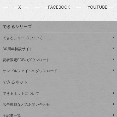
search
ら
急
X
FACEBOOK
YOUTUBE
探
上
検
昇
索
す
ワ
できるシリーズ
ー
ド
できるシリーズについて
Google
ト
スプレ
ッ
30周年特設サイト
ッドシ
プ
読者限定PDFのダウンロード
ート
ペ
iPhone
ー
サンプルファイルのダウンロード
VLOOKUP
ジ
できるネット
連載
できるネットについて
Excel Q&A
close
閉じ
トイアンナ流仕
広告掲載などのお問い合わせ
る
事術
全記事一覧