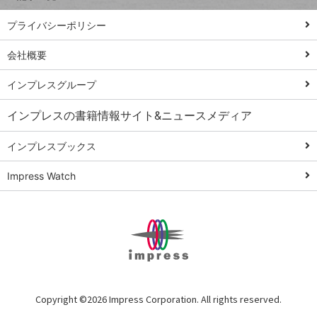
PowerAutomate
ではじめる業務
プライバシーポリシー
の完全自動化
会社概要
AI議事録作成術
Windows 11
インプレスグループ
Q&A
インプレスの書籍情報サイト&ニュースメディア
Teams踏み込み
活用術
インプレスブックス
Excel講師の仕事
Impress Watch
術
エクセル時短
パワポ時短
Windows Tips
神保町ペロリ旅
俺のメルカリ
Copyright ©
2026 Impress Corporation. All rights reserved.