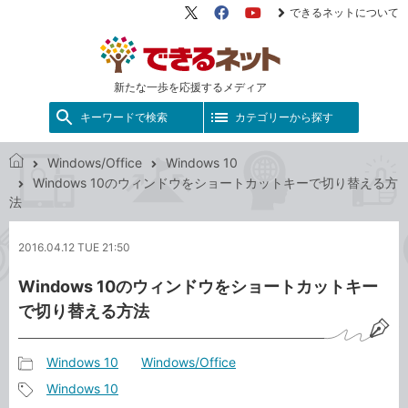
できるネットについて
X（旧
Facebook
YouTube
Twitter）
新たな一歩を応援するメディア
キーワードで検索
カテゴリーから探す
Windows/Office
Windows 10
で
Windows 10のウィンドウをショートカットキーで切り替える方
き
法
る
ネ
2016.04.12 TUE 21:50
ッ
ト
Windows 10のウィンドウをショートカットキー
で切り替える方法
Windows 10
Windows/Office
記
Windows 10
事
記