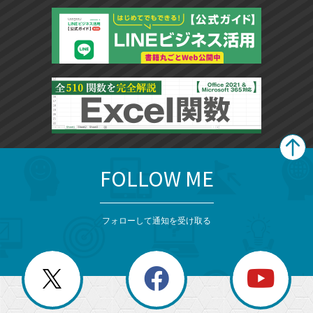
FOLLOW ME
search
format_list_bulleted
検
カ
検
カ
索
テ
メ
ゴ
索
テ
ニ
リ
フォローして通知を受け取る
ゴ
ュ
ー
ー
一
リ
を
覧
閉
を
ー
じ
閉
か
る
じ
る