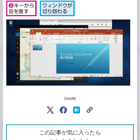
SHARE
記事をシェアする
リ
X（旧
Facebook
は
ン
Twitter）
で
て
ク
で
シ
な
を
シ
ェ
ブ
この記事が気に入ったら
コ
ェ
ア
ッ