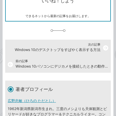
いいね！しよう
ピ
ア
ク
ー
マ
ー
ク
できるネットから最新の記事をお届けします。
に
追
加
次の記事
arrow_forward
Windows 10のデスクトップをすばやく表示する方法
前の記事
arrow_back
Windows 10パソコンにデジカメを接続したときの動作を設定する方法
著者プロフィール
広野忠敏（ひろの ただとし）
1962年新潟県新潟市生まれ。三度のメシよりも天体観測とビ
リヤードが好きなプログラマー＆テクニカルライター。コン