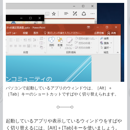
カ
事
テ
タ
ゴ
グ
リ
パソコンで起動しているアプリのウィンドウは、［Alt］＋
［Tab］キーのショートカットですばやく切り替えられます。
起動しているアプリや表示しているウィンドウをすばや
く切り替えるには、[Alt]＋[Tab]キーを使いましょう。