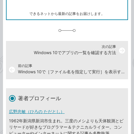
ー
マ
ー
ク
できるネットから最新の記事をお届けします。
に
追
加
次の記事
arrow_forward
Windows 10でアプリの一覧を確認する方法
前の記事
arrow_back
Windows 10で［ファイル名を指定して実行］を表示する方法
著者プロフィール
広野忠敏（ひろの ただとし）
1962年新潟県新潟市生まれ。三度のメシよりも天体観測とビ
リヤードが好きなプログラマー＆テクニカルライター。コン
ピューターやインターネットに関する記事を多数執筆。