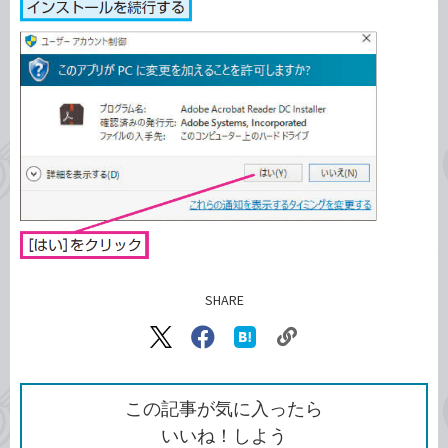
SHARE
記事をシェアする
リ
X（旧
Facebook
は
ン
Twitter）
で
て
ク
で
シ
な
を
シ
ェ
ブ
この記事が気に入ったら
コ
ェ
ア
ッ
いいね！しよう
ピ
ア
ク