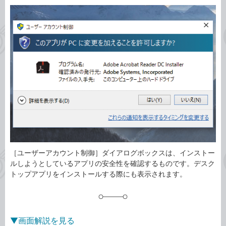
カ
事
テ
タ
ゴ
グ
リ
［ユーザーアカウント制御］ダイアログボックスは、インストー
ルしようとしているアプリの安全性を確認するものです。デスク
トップアプリをインストールする際にも表示されます。
▼画面解説を見る