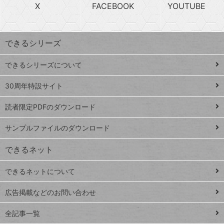
急
X
FACEBOOK
YOUTUBE
探
上
検
昇
索
す
ワ
できるシリーズ
ー
ド
できるシリーズについて
Google
ト
スプレ
ッ
30周年特設サイト
ッドシ
プ
読者限定PDFのダウンロード
ート
ペ
iPhone
ー
サンプルファイルのダウンロード
VLOOKUP
ジ
できるネット
連載
できるネットについて
Excel Q&A
close
閉じ
トイアンナ流仕
広告掲載などのお問い合わせ
る
事術
全記事一覧
PowerAutomate