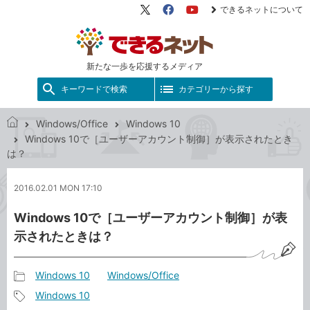
できるネットについて
X（旧
Facebook
YouTube
Twitter）
新たな一歩を応援するメディア
キーワードで検索
カテゴリーから探す
Windows/Office
Windows 10
で
Windows 10で［ユーザーアカウント制御］が表示されたとき
き
は？
る
ネ
2016.02.01 MON 17:10
ッ
ト
Windows 10で［ユーザーアカウント制御］が表
示されたときは？
Windows 10
Windows/Office
記
Windows 10
事
記