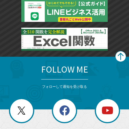
FOLLOW ME
search
format_list_bulleted
検
カ
検
カ
索
テ
メ
ゴ
索
テ
ニ
リ
フォローして通知を受け取る
ゴ
ュ
ー
ー
一
リ
を
覧
閉
を
ー
じ
閉
か
る
じ
る
search
ら