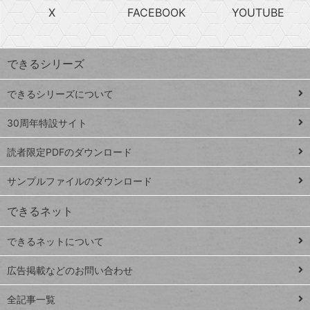
急
X
FACEBOOK
YOUTUBE
探
上
検
昇
索
す
ワ
できるシリーズ
ー
ド
できるシリーズについて
Google
ト
スプレ
ッ
30周年特設サイト
ッドシ
プ
読者限定PDFのダウンロード
ート
ペ
iPhone
ー
サンプルファイルのダウンロード
VLOOKUP
ジ
できるネット
連載
できるネットについて
Excel Q&A
close
閉じ
トイアンナ流仕
広告掲載などのお問い合わせ
る
事術
全記事一覧
PowerAutomate