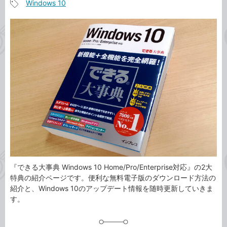
Windows 10
事
記
カ
事
テ
タ
ゴ
グ
リ
『できる大事典 Windows 10 Home/Pro/Enterprise対応』の2大
特典の紹介ページです。便利な無料電子版のダウンロード方法の
紹介と、Windows 10のアップデート情報を随時更新していきま
す。