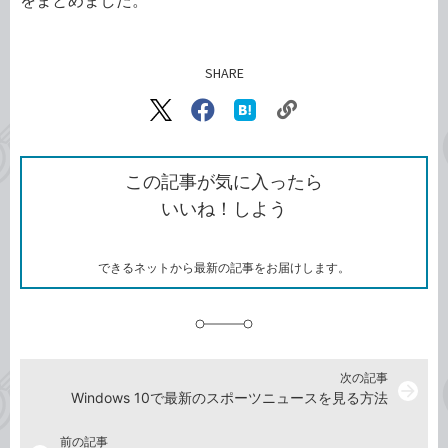
をまとめました。
SHARE
記事をシェアする
リ
X（旧
Facebook
は
ン
Twitter）
で
て
ク
で
シ
な
を
シ
ェ
ブ
この記事が気に入ったら
コ
ェ
ア
ッ
いいね！しよう
ピ
ア
ク
ー
マ
ー
ク
できるネットから最新の記事をお届けします。
に
追
加
次の記事
arrow_forward
Windows 10で最新のスポーツニュースを見る方法
前の記事