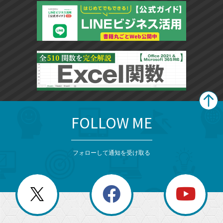
FOLLOW ME
search
format_list_bulleted
検
カ
検
カ
索
テ
メ
ゴ
索
テ
ニ
リ
フォローして通知を受け取る
ゴ
ュ
ー
ー
一
リ
を
覧
閉
を
ー
じ
閉
か
る
じ
る
search
ら