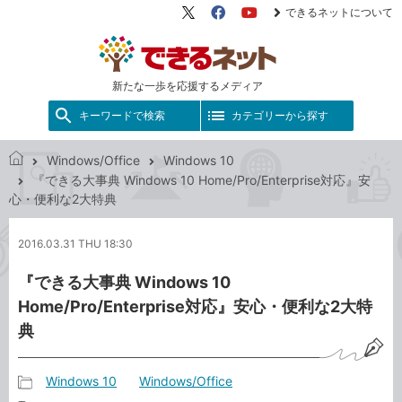
できるネットについて
X（旧
Facebook
YouTube
Twitter）
新たな一歩を応援するメディア
キーワードで検索
カテゴリーから探す
Windows/Office
Windows 10
で
『できる大事典 Windows 10 Home/Pro/Enterprise対応』安
き
心・便利な2大特典
る
ネ
2016.03.31 THU 18:30
ッ
ト
『できる大事典 Windows 10
Home/Pro/Enterprise対応』安心・便利な2大特
典
Windows 10
Windows/Office
記