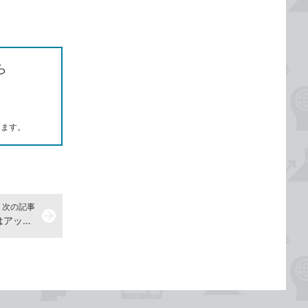
ら
します。
次の記事
arrow_forward
位置情報を利用して撮影した写真はアップロードしないほうがいい？