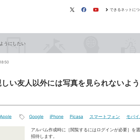
できるネットにつ
X（旧
Facebook
YouTube
Twitter）
ようにしたい
18:50
親しい友人以外には写真を見られないよ
Apple
Google
iPhone
Picasa
スマートフォン
モバイ
記
事
アルバム作成時に［閲覧するにはログインが必要］を
招待します。
タ