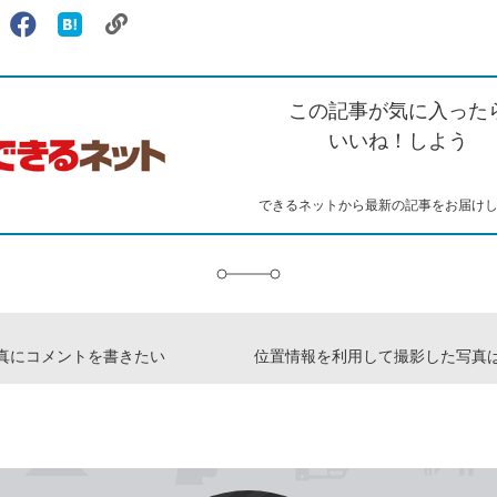
リ
X（旧
Facebook
は
ェアする
ン
witter）
で
て
ク
で
シ
な
を
シ
ェ
ブ
この記事が気に入った
コ
ェ
ア
ッ
ピ
ア
ク
いいね！しよう
ー
マ
ー
ク
できるネットから最新の記事をお届け
に
追
加
真にコメントを書きたい