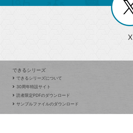
じ
閉
ー
る
じ
る
か
ら
急上昇ワード
X
探
Googleスプレッドシート
iPhone
VLOOKUP
す
できるシリーズ
close
できるシリーズについて
閉
ト
じ
ッ
30周年特設サイト
る
プ
読者限定PDFのダウンロード
ペ
サンプルファイルのダウンロード
ー
ジ