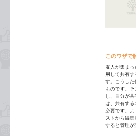
な
テ
ブ
ゴ
ッ
リ
ク
マ
ー
ク
に
このワザで
追
友人が集まっ
加
用して共有す
す。こうした
ものです。そ
し、自分が共
は、共有する
必要です。よ
ストから編集
すると管理が