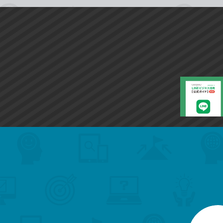
search
format_list_bulleted
検
カ
検
カ
索
テ
メ
ゴ
索
テ
ニ
リ
ュ
ー
ゴ
ー
一
を
覧
リ
閉
を