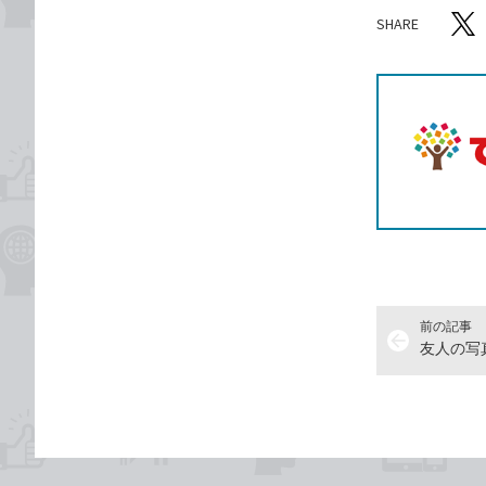
SHARE
記事をシ
T
前の記事
arrow_back
友人の写