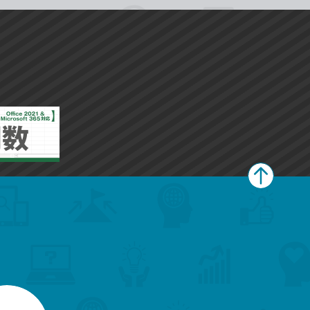
ペ
ー
ジ
上
部
へ