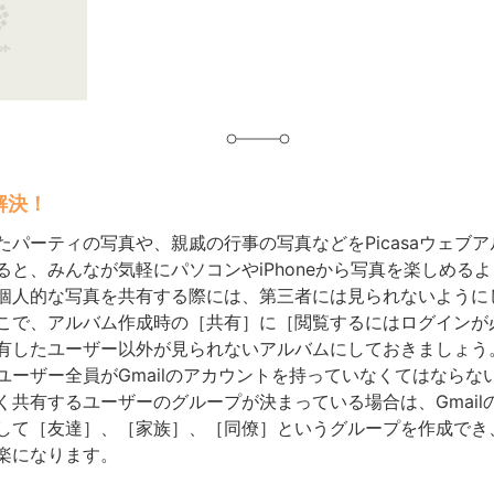
グ
解決！
たパーティの写真や、親戚の行事の写真などをPicasaウェブ
ると、みんなが気軽にパソコンやiPhoneから写真を楽しめる
個人的な写真を共有する際には、第三者には見られないように
こで、アルバム作成時の［共有］に［閲覧するにはログインが
有したユーザー以外が見られないアルバムにしておきましょう
ユーザー全員がGmailのアカウントを持っていなくてはならな
く共有するユーザーのグループが決まっている場合は、Gmail
して［友達］、［家族］、［同僚］というグループを作成でき
楽になります。