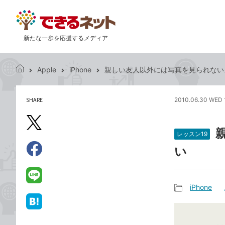
新たな一歩を応援するメディア
Apple
iPhone
親しい友人以外には写真を見られない
で
き
る
SHARE
2010.06.30 WED 
記
ネ
事
ッ
を
X（旧
ト
シ
レッスン19
Twitter）
ェ
い
で
ア
Facebook
す
シ
で
る
ェ
シ
LINE
iPhone
ア
ェ
で
記
ア
送
は
事
る
て
カ