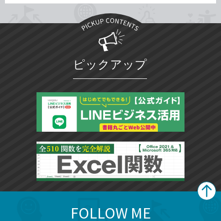
ピックアップ
FOLLOW ME
search
format_list_bulleted
検
カ