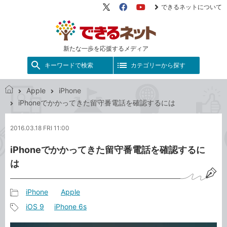
できるネットについて
X（旧
Facebook
YouTube
Twitter）
新たな一歩を応援するメディア
キーワードで検索
カテゴリーから探す
Apple
iPhone
で
iPhoneでかかってきた留守番電話を確認するには
き
る
2016.03.18 FRI 11:00
ネ
ッ
iPhoneでかかってきた留守番電話を確認するに
ト
は
iPhone
Apple
記
iOS 9
iPhone 6s
事
記
カ