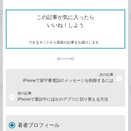
ン
Twitter）
で
て
ク
で
シ
な
を
シ
ェ
ブ
この記事が気に入ったら
コ
ェ
ア
ッ
いいね！しよう
ピ
ア
ク
ー
マ
ー
ク
できるネットから最新の記事をお届けします。
に
追
加
次の記事
arrow_forward
iPhoneで留守番電話のメッセージを削除するには
前の記事
arrow_back
iPhoneで通話中にほかのアプリに切り替える方法
著者プロフィール