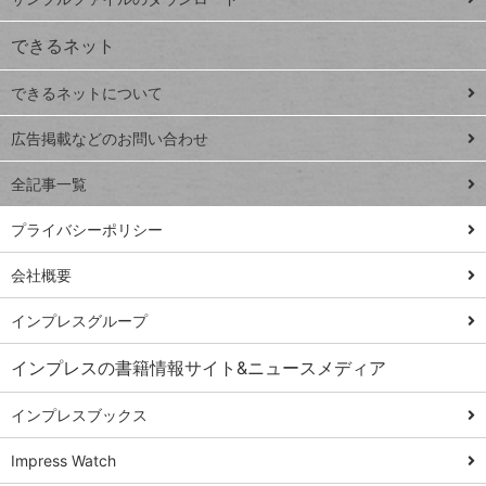
VLOOKUP
ジ
できるネット
連載
できるネットについて
Excel Q&A
close
閉じ
トイアンナ流仕
広告掲載などのお問い合わせ
る
事術
全記事一覧
PowerAutomate
ではじめる業務
プライバシーポリシー
の完全自動化
会社概要
AI議事録作成術
Windows 11
インプレスグループ
Q&A
インプレスの書籍情報サイト&ニュースメディア
Teams踏み込み
活用術
インプレスブックス
Excel講師の仕事
Impress Watch
術