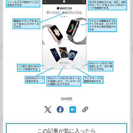
SHARE
記事をシェアする
リ
X（旧
Facebook
は
ン
Twitter）
で
て
ク
で
シ
な
を
シ
ェ
ブ
この記事が気に入ったら