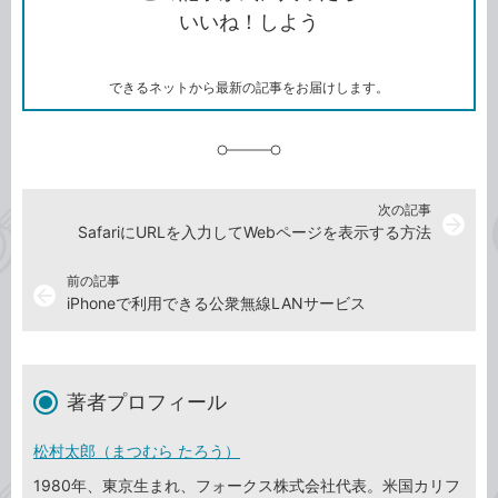
コ
ェ
ア
ッ
いいね！しよう
ピ
ア
ク
ー
マ
ー
ク
できるネットから最新の記事をお届けします。
に
追
加
次の記事
arrow_forward
SafariにURLを入力してWebページを表示する方法
前の記事
arrow_back
iPhoneで利用できる公衆無線LANサービス
著者プロフィール
松村太郎（まつむら たろう）
1980年、東京生まれ、フォークス株式会社代表。米国カリフ