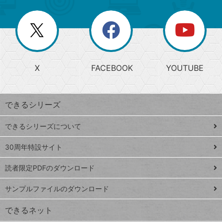
ー
一
リ
を
覧
閉
を
ー
じ
閉
か
る
じ
る
search
ら
急
X
FACEBOOK
YOUTUBE
探
上
検
昇
索
す
ワ
できるシリーズ
ー
ド
できるシリーズについて
Google
ト
スプレ
ッ
30周年特設サイト
ッドシ
プ
読者限定PDFのダウンロード
ート
ペ
iPhone
ー
サンプルファイルのダウンロード
VLOOKUP
ジ
できるネット
連載