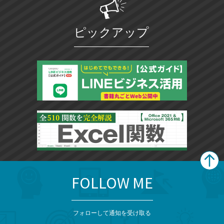
ピックアップ
FOLLOW ME
search
format_list_bulleted
検
カ
検
カ
索
テ
メ
ゴ
索
テ
ニ
リ
フォローして通知を受け取る
ゴ
ュ
ー