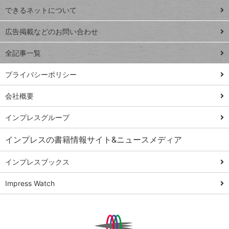
できるネットについて
Excel Q&A
close
閉じ
トイアンナ流仕
広告掲載などのお問い合わせ
る
事術
全記事一覧
PowerAutomate
ではじめる業務
プライバシーポリシー
の完全自動化
会社概要
AI議事録作成術
Windows 11
インプレスグループ
Q&A
インプレスの書籍情報サイト&ニュースメディア
Teams踏み込み
活用術
インプレスブックス
Excel講師の仕事
Impress Watch
術
エクセル時短
パワポ時短