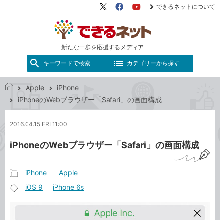
できるネットについて
X（旧
Facebook
YouTube
Twitter）
新たな一歩を応援するメディア
キーワードで検索
カテゴリーから探す
Apple
iPhone
で
iPhoneのWebブラウザー「Safari」の画面構成
き
る
2016.04.15 FRI 11:00
ネ
ッ
iPhoneのWebブラウザー「Safari」の画面構成
ト
iPhone
Apple
記
iOS 9
iPhone 6s
事
記
カ
事
テ
タ