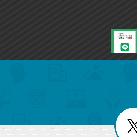
search
format_list_bulleted
検
カ
検
カ
索
テ
メ
ゴ
索
テ
ニ
リ
ュ
ー
ゴ
ー
一
を
覧
リ
閉
を
じ
閉
ー
る
じ
る