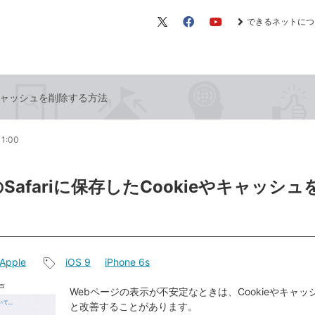
できるネットにつ
X（旧
Facebook
YouTube
Twitter）
ieやキャッシュを削除する方法
11:00
eのSafariに保存したCookieやキャッシ
Apple
iOS 9
iPhone 6s
記
事
Webページの表示が不安定なときは、Cookieやキャ
と改善することがあります。
タ