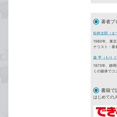
著者プ
松村太郎（ま
1980年、
ナリスト・著
森 亨（もり 
1973年、
くの媒体でコ
書籍で
はじめての人