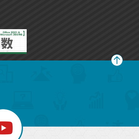
ペ
ー
ジ
上
部
へ