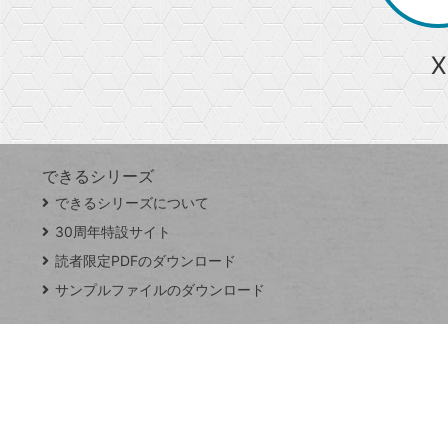
か
ら
急上昇ワード
X
探
Googleスプレッドシート
iPhone
VLOOKUP
す
できるシリーズ
close
できるシリーズについて
閉
ト
じ
ッ
30周年特設サイト
る
プ
読者限定PDFのダウンロード
ペ
サンプルファイルのダウンロード
ー
ジ
連載
Excel Q&A