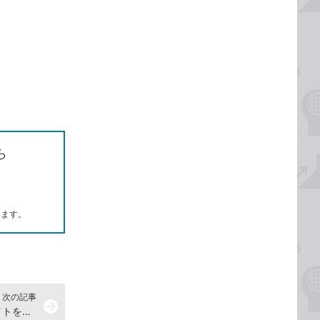
ら
します。
次の記事
arrow_forward
iPhoneのSafariでフィッシングサイトを判別する設定方法