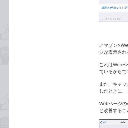
な
テ
ブ
ゴ
ッ
リ
ク
マ
ー
ク
アマゾンのW
に
ジが表示され
追
これはWeb
加
ているからで
また「キャッ
したときに、
Webページ
と改善するこ