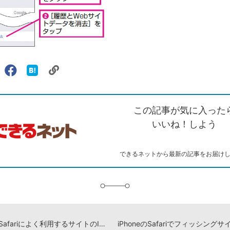
リ
X（旧
Facebook
は
ェアする
ン
witter）
で
て
ク
で
シ
な
を
シ
ェ
ブ
この記事が気に入った
コ
ェ
ア
ッ
ピ
ア
ク
いいね！しよう
ー
マ
ー
ク
できるネットから最新の記事をお届け
に
追
加
iPhoneのSafariによく利用するサイトのIDやパスワードを保存する方法