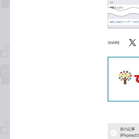
SHARE
記事をシ
T
前の記事
arrow_back