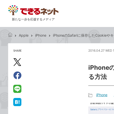
新たな一歩を応援するメディア
Apple
iPhone
iPhoneのSafariに保存したCook
で
き
る
SHARE
2016.04.27 WED 
記
ネ
事
ッ
を
X（旧
ト
iPhon
シ
Twitter）
ェ
る方法
で
ア
Facebook
す
シ
で
る
ェ
シ
LINE
iPhone
ア
ェ
で
記
ア
送
は
事
る
て
カ