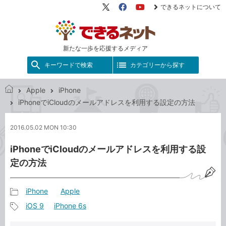
できるネットについて
X（旧
Facebook
YouTube
Twitter）
新たな一歩を応援するメディア
キーワードで検索
カテゴリーから探す
Apple
iPhone
で
iPhoneでiCloudのメールアドレスを利用する設定の方法
き
る
2016.05.02 MON 10:30
ネ
ッ
iPhoneでiCloudのメールアドレスを利用する設
ト
定の方法
iPhone
Apple
記
iOS 9
iPhone 6s
事
記
カ