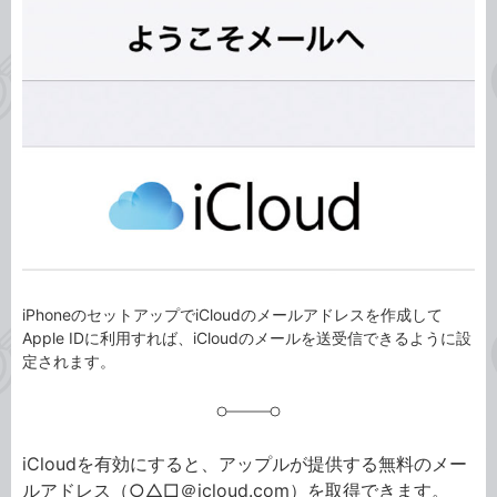
事
テ
タ
ゴ
グ
リ
iPhoneのセットアップでiCloudのメールアドレスを作成して
Apple IDに利用すれば、iCloudのメールを送受信できるように設
定されます。
iCloudを有効にすると、アップルが提供する無料のメー
ルアドレス（○△□＠icloud.com）を取得できます。