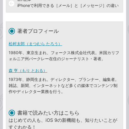
arrow_back
iPhoneで利用できる［メール］と［メッセージ］の違い
著者プロフィール
松村太郎（まつむら たろう）
1980年、東京生まれ、フォークス株式会社代表。米国カリフ
ォルニア州バークレー在住のジャーナリスト・著者。
森 亨（もり とおる）
1973年、静岡生まれ。ディレクター、プランナー、編集者。
雑誌、新聞、インターネットなど多くの媒体でコンテンツ制
作やディレクター業務を行う。
書籍で読みたい方はこちら
はじめての人も、iOS 9の新機能も、知りたいことが
すぐわかる！