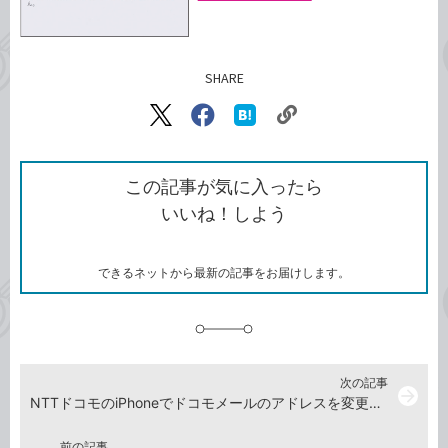
SHARE
記事をシェアする
リ
X（旧
Facebook
は
ン
Twitter）
で
て
ク
で
シ
な
を
シ
ェ
ブ
この記事が気に入ったら
コ
ェ
ア
ッ
いいね！しよう
ピ
ア
ク
ー
マ
ー
ク
できるネットから最新の記事をお届けします。
に
追
加
次の記事
arrow_forward
NTTドコモのiPhoneでドコモメールのアドレスを変更する方法
前の記事