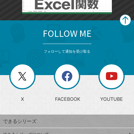
FOLLOW ME
search
format_list_bulleted
検
カ
検
カ
索
テ
メ
ゴ
索
テ
ニ
リ
フォローして通知を受け取る
ゴ
ュ
ー
ー
一
リ
を
覧
閉
を
ー
じ
閉
か
る
じ
る
search
ら
急
X
FACEBOOK
YOUTUBE
探
上
検
昇
索
す
ワ
できるシリーズ
ー
ド