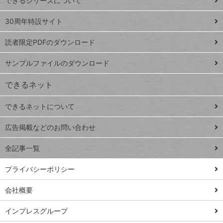
できるシリーズについて
Google
ト
スプレ
ッ
30周年特設サイト
ッドシ
プ
読者限定PDFのダウンロード
ート
ペ
iPhone
ー
サンプルファイルのダウンロード
VLOOKUP
ジ
できるネット
連載
できるネットについて
Excel Q&A
close
閉じ
トイアンナ流仕
広告掲載などのお問い合わせ
る
事術
全記事一覧
PowerAutomate
ではじめる業務
プライバシーポリシー
の完全自動化
会社概要
AI議事録作成術
Windows 11
インプレスグループ