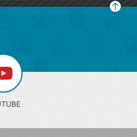
ペ
ー
ジ
上
部
へ
UTUBE