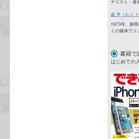
ナリスト・著
森 亨（もり 
1973年、
くの媒体でコ
書籍で
はじめての人