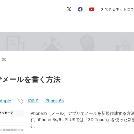
できるネットにつ
X（旧
Facebook
YouTube
Twitter）
1:00
eでメールを書く方法
Apple
iOS 9
iPhone 6s
記
事
iPhoneの［メール］アプリでメールを新規作成する方
す。iPhone 6s/6s PLUSでは「3D Touch」を使っ
タ
す。
グ