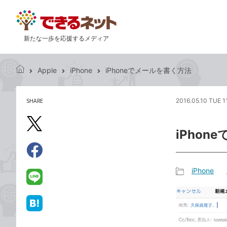
新たな一歩を応援するメディア
Apple
iPhone
iPhoneでメールを書く方法
で
き
る
SHARE
2016.05.10 TUE 1
記
ネ
事
ッ
を
X（旧
ト
iPhon
シ
Twitter）
ェ
で
ア
Facebook
す
シ
で
iPhone
る
ェ
記
シ
LINE
ア
事
ェ
で
カ
ア
送
は
テ
る
て