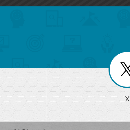
search
format_list_bulleted
検
カ
検
カ
索
テ
メ
ゴ
索
テ
ニ
リ
ュ
ー
ゴ
ー
一
を
覧
リ
閉
を
じ
閉
ー
る
じ
る
か
ら
急上昇ワード
X
探
Googleスプレッドシート
iPhone
VLOOKUP
す