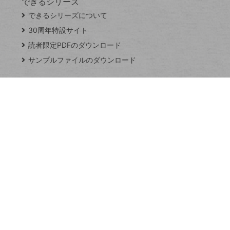
できるシリーズ
close
できるシリーズについて
閉
ト
じ
ッ
30周年特設サイト
る
プ
読者限定PDFのダウンロード
ペ
サンプルファイルのダウンロード
ー
ジ
連載
Excel Q&A
トイアンナ流仕
事術
PowerAutomate
ではじめる業務
の完全自動化
AI議事録作成術