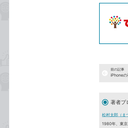
前の記事
arrow_back
著者プ
松村太郎（ま
1980年、