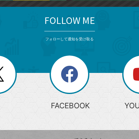
FOLLOW ME
フォローして通知を受け取る
search
検
索
FACEBOOK
YO