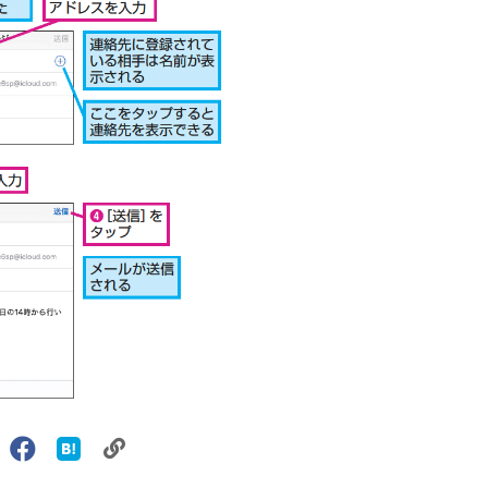
リ
X（旧
Facebook
は
ェアする
ン
witter）
で
て