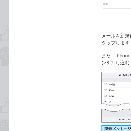
ゴ
な
リ
ブ
ッ
ク
マ
メールを新規
ー
タップします
ク
に
また、iPhon
追
ンを押し込む
加