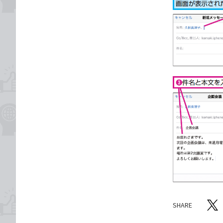
SHARE
記事をシ
T