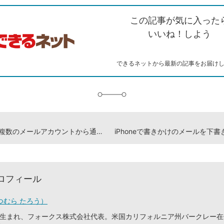
ク
で
シ
な
を
シ
ェ
ブ
この記事が気に入った
コ
ェ
ア
ッ
ピ
ア
ク
いいね！しよう
ー
マ
ー
ク
できるネットから最新の記事をお届け
に
追
加
iPhoneの複数のメールアカウントから通常利用する「デフォルトアカウント」を選ぶ方法
ロフィール
つむら たろう）
東京生まれ、フォークス株式会社代表。米国カリフォルニア州バークレー