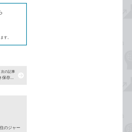
ら
します。
次の記事
arrow_forward
iPhoneで書きかけのメールを下書き保存しておく方法
在住のジャー