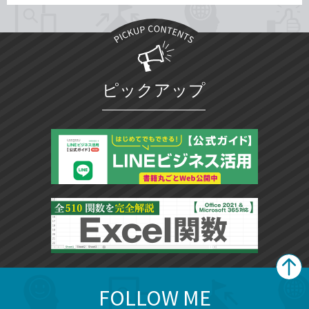
ピックアップ
FOLLOW ME
search
format_list_bulleted
検
カ