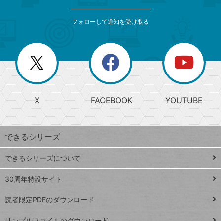
検
カ
索
テ
メ
ゴ
索
テ
ニ
リ
フォローして通知を受け取る
ゴ
ュ
ー
ー
一
リ
を
覧
閉
を
ー
じ
閉
か
る
じ
る
search
ら
急
X
FACEBOOK
YOUTUBE
探
上
検
昇
索
す
ワ
できるシリーズ
ー
ド
できるシリーズについて
Google
ト
スプレ
ッ
30周年特設サイト
ッドシ
プ
読者限定PDFのダウンロード
ート
ペ
iPhone
ー
サンプルファイルのダウンロード