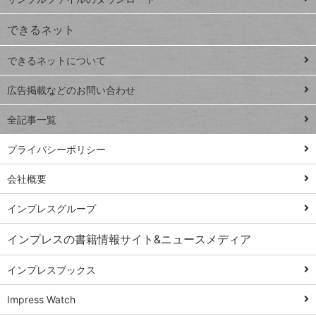
VLOOKUP
ジ
できるネット
連載
できるネットについて
Excel Q&A
close
閉じ
トイアンナ流仕
広告掲載などのお問い合わせ
る
事術
全記事一覧
PowerAutomate
ではじめる業務
プライバシーポリシー
の完全自動化
会社概要
AI議事録作成術
Windows 11
インプレスグループ
Q&A
インプレスの書籍情報サイト&ニュースメディア
Teams踏み込み
活用術
インプレスブックス
Excel講師の仕事
Impress Watch
術