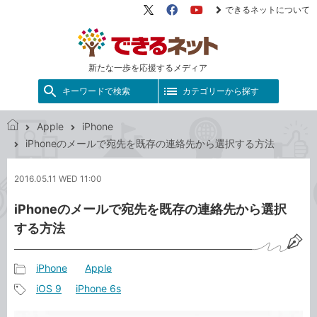
できるネットについて
X（旧
Facebook
YouTube
Twitter）
新たな一歩を応援するメディア
キーワードで検索
カテゴリーから探す
Apple
iPhone
で
iPhoneのメールで宛先を既存の連絡先から選択する方法
き
る
2016.05.11 WED 11:00
ネ
ッ
iPhoneのメールで宛先を既存の連絡先から選択
ト
する方法
iPhone
Apple
記
iOS 9
iPhone 6s
事
記
カ