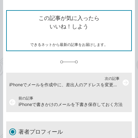
ン
Twitter）
で
て
ク
で
シ
な
を
シ
ェ
ブ
この記事が気に入ったら
コ
ェ
ア
ッ
いいね！しよう
ピ
ア
ク
ー
マ
ー
ク
できるネットから最新の記事をお届けします。
に
追
加
次の記事
arrow_forward
iPhoneでメールを作成中に、差出人のアドレスを変更する方法
前の記事
arrow_back
iPhoneで書きかけのメールを下書き保存しておく方法
著者プロフィール