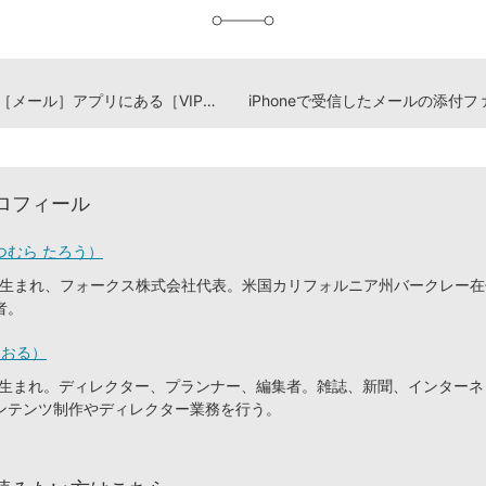
加
iPhoneの［メール］アプリにある［VIP］とは？
ロフィール
つむら たろう）
東京生まれ、フォークス株式会社代表。米国カリフォルニア州バークレー
者。
とおる）
静岡生まれ。ディレクター、プランナー、編集者。雑誌、新聞、インター
ンテンツ制作やディレクター業務を行う。