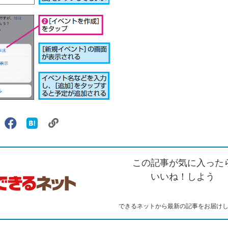
リ
X（旧
Facebook
は
ェアする
ン
witter）
で
て
ク
で
シ
な
を
シ
ェ
ブ
この記事が気に入った
コ
ェ
ア
ッ
ピ
ア
ク
いいね！しよう
ー
マ
ー
ク
できるネットから最新の記事をお届け
に
追