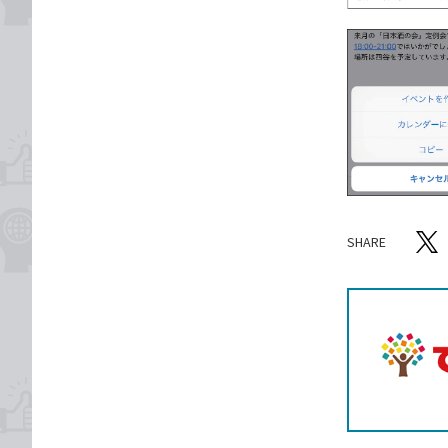
SHARE
記事をシ
T