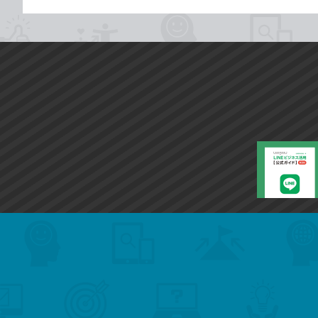
search
format_list_bulleted
検
カ
検
カ
索
テ
メ
ゴ
索
テ
ニ
リ
ュ
ー
ゴ