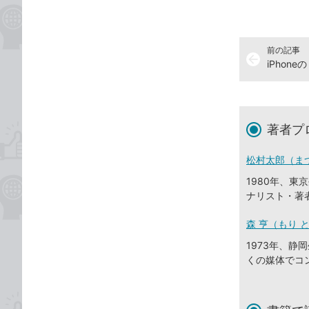
前の記事
arrow_back
著者プ
松村太郎（ま
1980年、
ナリスト・著
森 亨（もり 
1973年、
くの媒体でコ