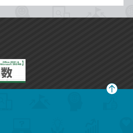
ペ
ー
ジ
上
部
へ