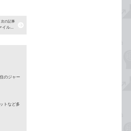
次の記事
arrow_forward
iPhoneで受信したメールの添付ファイルを表示する方法
在住のジャー
ネットなど多