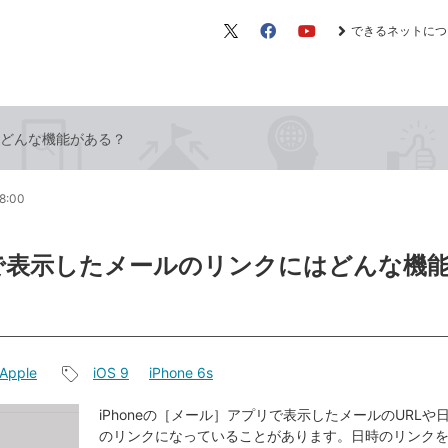
できるネットにつ
X（旧
Facebook
YouTube
Twitter）
はどんな機能がある？
8:00
neで表示したメールのリンクにはどんな機
Apple
iOS 9
iPhone 6s
記
事
iPhoneの［メール］アプリで表示したメールのURLや
のリンクになっていることがあります。日時のリンク
タ