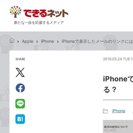
新たな一歩を応援するメディア
Apple
iPhone
iPhoneで表示したメールのリンクに
で
き
る
SHARE
2016.05.24 TUE 1
記
ネ
事
ッ
を
X（旧
ト
iPho
シ
Twitter）
ェ
る？
で
ア
Facebook
す
シ
で
る
ェ
シ
LINE
iPhone
ア
ェ
で
記
ア
送
は
事
る
て
カ