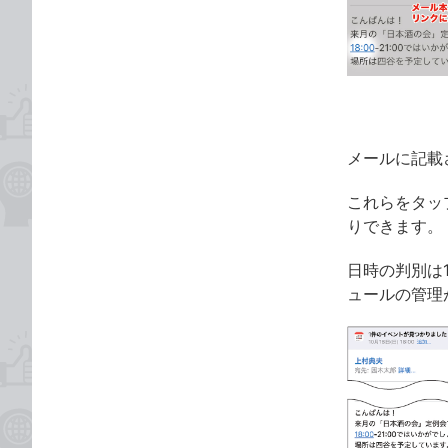
な
テ
ブ
ゴ
ッ
リ
ク
マ
ー
ク
メールに記載
に
これらをタッ
追
りできます。
加
日時の判別は
ュールの管理