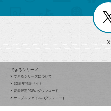
ー
一
を
覧
リ
閉
を
じ
閉
ー
る
じ
る
か
ら
急上昇ワード
X
探
Googleスプレッドシート
iPhone
VLOOKUP
す
できるシリーズ
close
できるシリーズについて
閉
ト
じ
ッ
30周年特設サイト
る
プ
読者限定PDFのダウンロード
ペ
サンプルファイルのダウンロード
ー
ジ