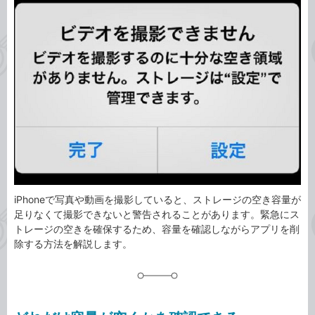
事
テ
タ
ゴ
グ
リ
iPhoneで写真や動画を撮影していると、ストレージの空き容量が
足りなくて撮影できないと警告されることがあります。緊急にス
トレージの空きを確保するため、容量を確認しながらアプリを削
除する方法を解説します。