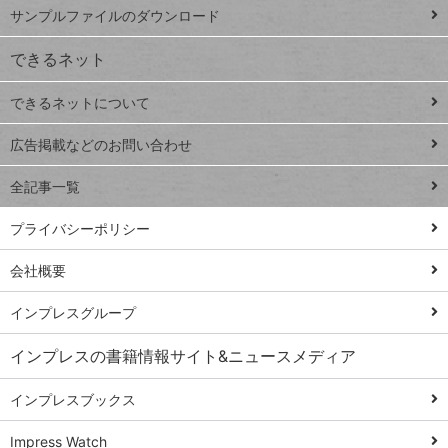
ー
サンプルファイルのダウンロード
VLOOKUP
ジ
できるネット
連載
できるネットについて
Excel Q&A
close
閉じ
トイアンナ流仕
広告掲載などのお問い合わせ
る
事術
全記事一覧
PowerAutomate
ではじめる業務
プライバシーポリシー
の完全自動化
会社概要
AI議事録作成術
Windows 11
インプレスグループ
Q&A
インプレスの書籍情報サイト&ニュースメディア
Teams踏み込み
活用術
インプレスブックス
Excel講師の仕事
Impress Watch