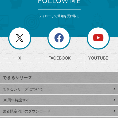
FOLLOW ME
検
カ
検
カ
索
テ
メ
ゴ
索
テ
ニ
リ
フォローして通知を受け取る
ゴ
ュ
ー
ー
一
リ
を
覧
閉
を
ー
じ
閉
か
る
じ
る
search
ら
急
X
FACEBOOK
YOUTUBE
探
上
検
昇
索
す
ワ
できるシリーズ
ー
ド
できるシリーズについて
Google
ト
スプレ
ッ
30周年特設サイト
ッドシ
プ
読者限定PDFのダウンロード
ート
ペ
iPhone