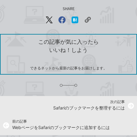
SHARE
記事をシェアする
リ
X（旧
Facebook
は
ン
Twitter）
で
て
ク
で
シ
な
を
シ
ェ
ブ
この記事が気に入ったら
コ
ェ
ア
ッ
いいね！しよう
ピ
ア
ク
ー
マ
ー
ク
できるネットから最新の記事をお届けします。
に
追
加
次の記事
arrow_forward
Safariのブックマークを整理するには
前の記事
arrow_back
WebページをSafariのブックマークに追加するには