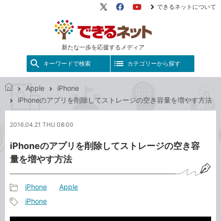
できるネットについて
X（旧
Facebook
YouTube
Twitter）
新たな一歩を応援するメディア
キーワードで検索
カテゴリーから探す
Apple
iPhone
で
iPhoneのアプリを削除してストレージの空き容量を増やす方法
き
る
2016.04.21 THU 08:00
ネ
ッ
iPhoneのアプリを削除してストレージの空き容
ト
量を増やす方法
iPhone
Apple
記
iPhone
事
記
カ