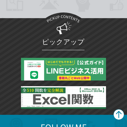
ピックアップ
search
format_list_bulleted