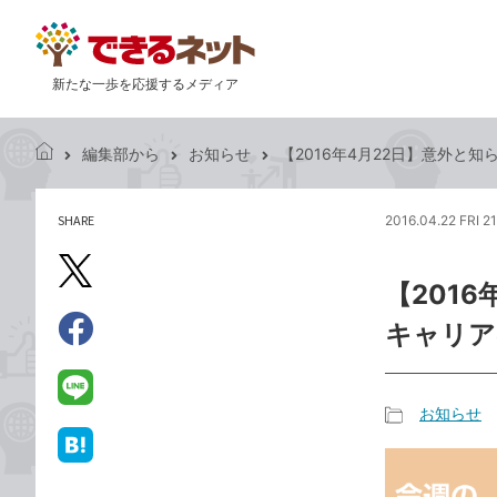
新たな一歩を応援するメディア
編集部から
お知らせ
【2016年4月22日】意外と知ら
で
き
る
SHARE
2016.04.22 FRI 2
記
ネ
事
ッ
を
X（旧
ト
【201
シ
Twitter）
ェ
キャリア
で
ア
Facebook
す
シ
で
る
ェ
シ
LINE
お知らせ
ア
ェ
で
記
ア
送
は
事
る
て
カ