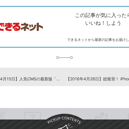
ン
witter）
で
て
ク
で
シ
な
を
シ
ェ
ブ
この記事が気に入った
コ
ェ
ア
ッ
ピ
ア
ク
いいね！しよう
ー
マ
ー
ク
できるネットから最新の記事をお届け
に
追
加
【2016年4月15日】人気CMSの最新版「WordPress 4.5」の新機能