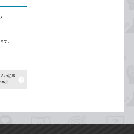
ら
します。
次の記事
arrow_forward
【2016年4月28日】総復習！ iPhone標準ブラウザー「Safari」の便利機能