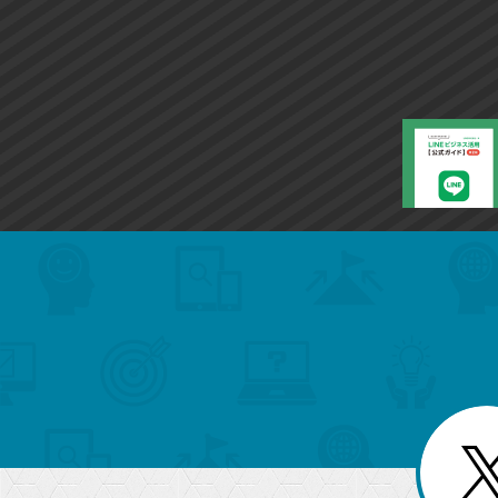
search
format_list_bulleted
検
カ
検
カ
索
テ
メ
ゴ
索
テ
ニ
リ
ュ
ー
ゴ
ー
一
を
覧
リ
閉
を
じ
閉
ー
る
じ