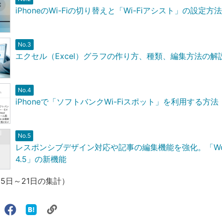
iPhoneのWi-Fiの切り替えと「Wi-Fiアシスト」の設定方法
No.3
エクセル（Excel）グラフの作り方、種類、編集方法の解
No.4
iPhoneで「ソフトバンクWi-Fiスポット」を利用する方法
No.5
レスポンシブデザイン対応や記事の編集機能を強化。「Word
4.5」の新機能
月15日～21日の集計）
リ
X（旧
Facebook
は
ェアする