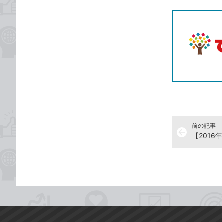
T
前の記事
arrow_back