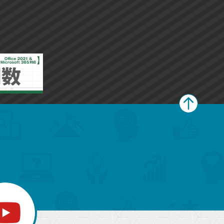
ペ
ー
ジ
上
部
へ