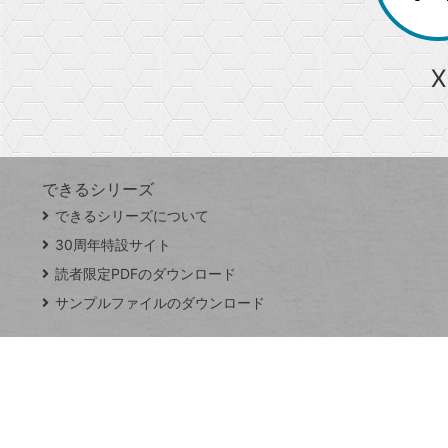
る
か
ら
急上昇ワード
X
探
Googleスプレッドシート
iPhone
VLOOKUP
す
できるシリーズ
close
できるシリーズについて
閉
ト
じ
ッ
30周年特設サイト
る
プ
読者限定PDFのダウンロード
ペ
サンプルファイルのダウンロード
ー
ジ
連載
Excel Q&A