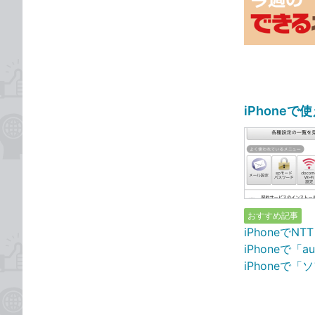
な
テ
ブ
ゴ
ッ
リ
ク
マ
ー
ク
iPhone
に
追
加
おすすめ記事
iPhoneでN
iPhoneで「a
iPhoneで