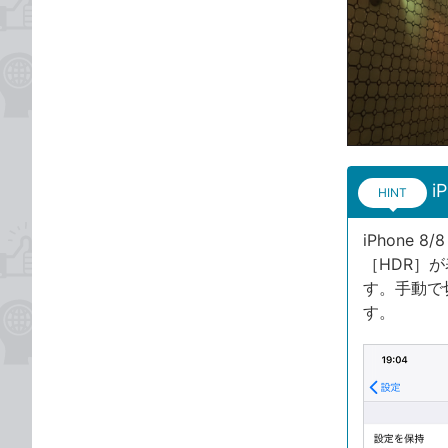
i
HINT
iPhone
［HDR］
す。手動で
す。