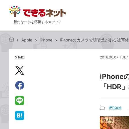
新たな一歩を応援するメディア
Apple
iPhone
iPhoneのカメラで明暗差がある被
で
き
る
SHARE
2016.06.07 TUE 1
記
ネ
事
ッ
を
X（旧
ト
iPho
シ
Twitter）
ェ
「HDR
で
ア
Facebook
す
シ
で
る
ェ
シ
LINE
iPhone
ア
ェ
で
記
ア
送
は
事
る
て
カ