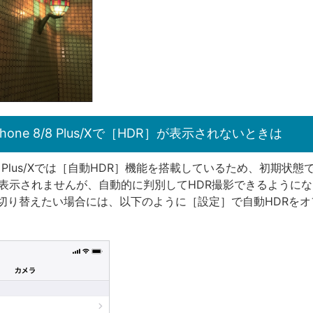
Phone 8/8 Plus/Xで［HDR］が表示されないときは
 8/8 Plus/Xでは［自動HDR］機能を搭載しているため、初期状態
が表示されませんが、自動的に判別してHDR撮影できるように
切り替えたい場合には、以下のように［設定］で自動HDRをオ