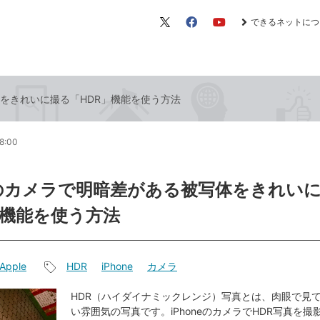
できるネットにつ
X（旧
Facebook
YouTube
Twitter）
写体をきれいに撮る「HDR」機能を使う方法
8:00
neのカメラで明暗差がある被写体をきれい
」機能を使う方法
Apple
HDR
iPhone
カメラ
記
事
HDR（ハイダイナミックレンジ）写真とは、肉眼で見
い雰囲気の写真です。iPhoneのカメラでHDR写真を
タ