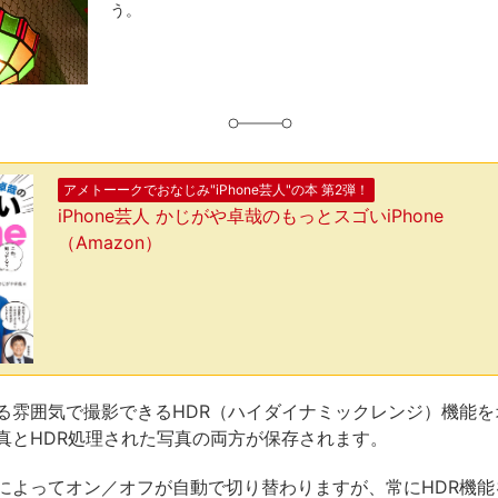
う。
グ
アメトーークでおなじみ"iPhone芸人"の本 第2弾！
iPhone芸人 かじがや卓哉のもっとスゴいiPhone
（Amazon）
る雰囲気で撮影できるHDR（ハイダイナミックレンジ）機能を
真とHDR処理された写真の両方が保存されます。
によってオン／オフが自動で切り替わりますが、常にHDR機能