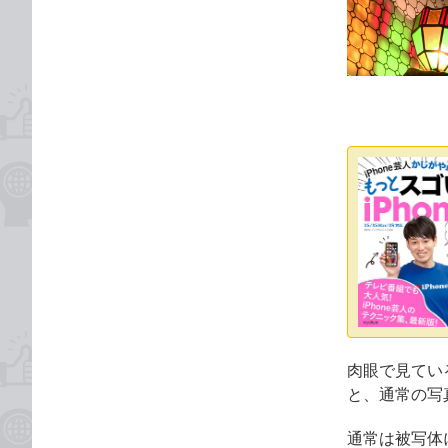
な
テ
ブ
ゴ
ッ
リ
ク
マ
ー
ク
に
追
加
肉眼で見てい
と、通常の写
通常は被写体