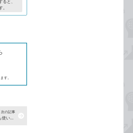
にすると、
す。
ら
します。
次の記事
arrow_forward
Googleフォトが1周年！ これからも使い続けたい5つの理由