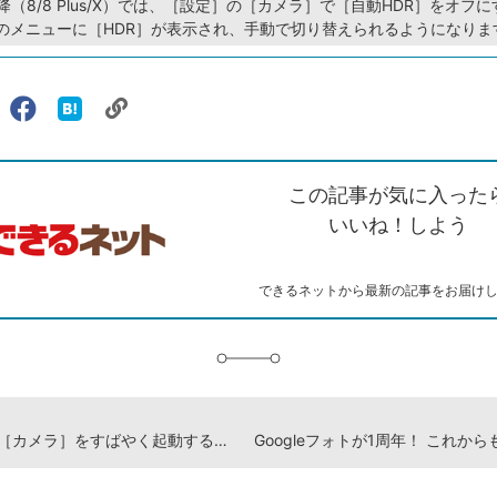
 8以降（8/8 Plus/X）では、［設定］の［カメラ］で［自動HDR］をオフ
のメニューに［HDR］が表示され、手動で切り替えられるようになりま
リ
X（旧
Facebook
は
ェアする
ン
witter）
で
て
ク
で
シ
な
を
シ
ェ
ブ
この記事が気に入った
コ
ェ
ア
ッ
ピ
ア
ク
いいね！しよう
ー
マ
ー
ク
できるネットから最新の記事をお届け
に
追
加
iPhoneで［カメラ］をすばやく起動する方法