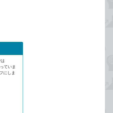
では
なっていま
フにしま