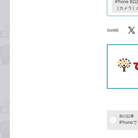
iPhone
［カメラ］
SHARE
記事をシ
T
前の記事
arrow_back