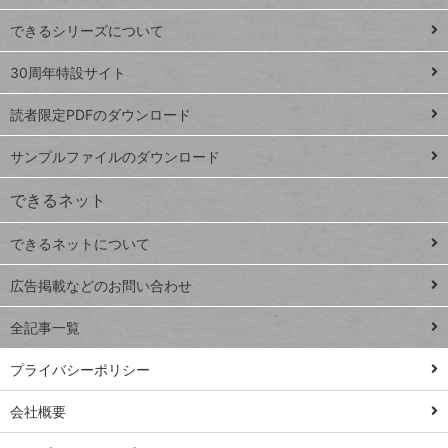
ド
できるシリーズについて
Google
ト
スプレ
ッ
30周年特設サイト
ッドシ
プ
読者限定PDFのダウンロード
ート
ペ
iPhone
ー
サンプルファイルのダウンロード
VLOOKUP
ジ
できるネット
連載
できるネットについて
Excel Q&A
close
閉じ
トイアンナ流仕
広告掲載などのお問い合わせ
る
事術
全記事一覧
PowerAutomate
ではじめる業務
プライバシーポリシー
の完全自動化
会社概要
AI議事録作成術