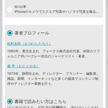
前の記事
arrow_back
iPhoneのカメラでスクエア写真やパノラマ写真を撮る方法
著者プロフィール
松村太郎（まつむら たろう）
1980年、東京生まれ、フォークス株式会社代表。米国カリフ
ォルニア州バークレー在住のジャーナリスト・著者。
森 亨（もり とおる）
1973年、静岡生まれ。ディレクター、プランナー、編集者。
雑誌、新聞、インターネットなど多くの媒体でコンテンツ制
作やディレクター業務を行う。
書籍で読みたい方はこちら
はじめての人も、iOS 9の新機能も、知りたいことが