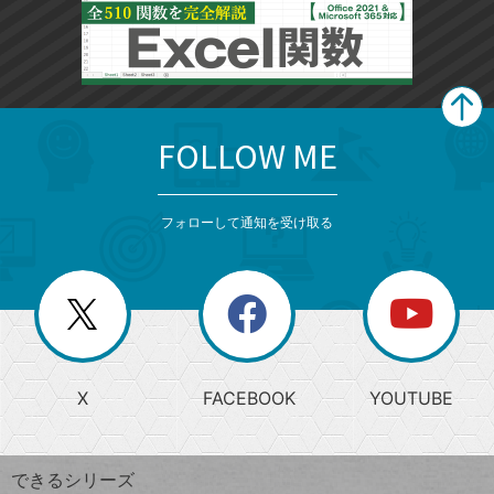
FOLLOW ME
search
format_list_bulleted
検
カ
検
カ
索
テ
メ
ゴ
索
テ
ニ
リ
フォローして通知を受け取る
ゴ
ュ
ー
ー
一
リ
を
覧
閉
を
ー
じ
閉
か
る
じ
る
search
ら
急
X
FACEBOOK
YOUTUBE
探
上
検
昇
索
す
ワ
できるシリーズ
ー