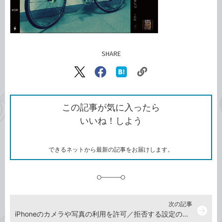
SHARE
記事をシェアする
リ
X（旧
Facebook
は
ン
Twitter）
で
て
ク
で
シ
な
を
シ
ェ
ブ
この記事が気に入ったら
コ
ェ
ア
ッ
いいね！しよう
ピ
ア
ク
ー
マ
ー
ク
できるネットから最新の記事をお届けします。
に
追
加
次の記事
arrow_forward
iPhoneのカメラや写真の利用を許可／拒否する設定の方法