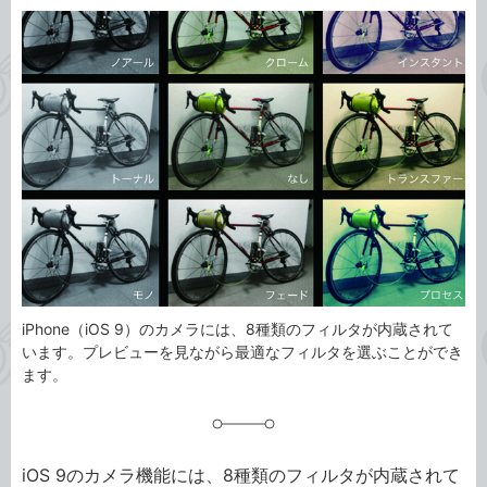
カ
事
テ
タ
ゴ
グ
リ
iPhone（iOS 9）のカメラには、8種類のフィルタが内蔵されて
います。プレビューを見ながら最適なフィルタを選ぶことができ
ます。
iOS 9のカメラ機能には、8種類のフィルタが内蔵されて