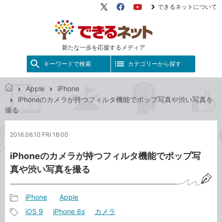
できるネットについて
X（旧
Facebook
YouTube
Twitter）
新たな一歩を応援するメディア
キーワードで検索
カテゴリーから探す
Apple
iPhone
で
iPhoneのカメラが持つフィルタ機能でポップ写真や渋い写真を
き
撮る
る
ネ
2016.06.10 FRI 18:00
ッ
ト
iPhoneのカメラが持つフィルタ機能でポップ写
真や渋い写真を撮る
iPhone
Apple
記
iOS 9
iPhone 6s
カメラ
事
記