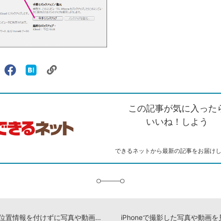
リ
X（旧
Facebook
は
ェアする
ン
witter）
で
て
ク
で
シ
な
を
シ
ェ
ブ
この記事が気に入った
コ
ェ
ア
ッ
ピ
ア
ク
いいね！しよう
ー
マ
ー
ク
できるネットから最新の記事をお届け
に
追
加
iPhoneで位置情報を付けずに写真や動画を撮影する設定
iPhoneで撮影した写真や動画