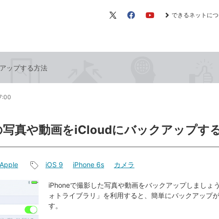
できるネットにつ
X（旧
Facebook
YouTube
Twitter）
ックアップする方法
7:00
eの写真や動画をiCloudにバックアップす
Apple
iOS 9
iPhone 6s
カメラ
記
事
iPhoneで撮影した写真や動画をバックアップしましょう。
ォトライブラリ」を利用すると、簡単にバックアップ
タ
す。
グ