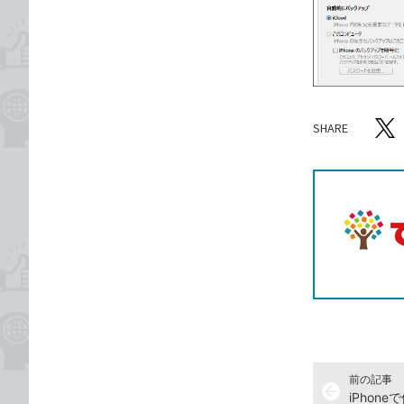
SHARE
記事をシ
T
前の記事
arrow_back