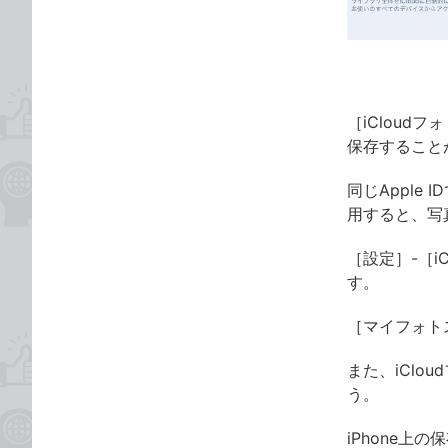
ゴ
な
リ
ブ
ッ
ク
マ
［iClou
ー
保存すること
ク
に
同じApple
追
用すると、写
加
［設定］-［i
す。
［マイフォト
また、iClo
う。
iPhone上