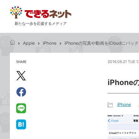
新たな一歩を応援するメディア
Apple
iPhone
iPhoneの写真や動画をiCloudにバ
で
き
る
SHARE
2016.06.21 TUE 1
記
ネ
事
ッ
を
X（旧
ト
iPhon
シ
Twitter）
ェ
で
ア
Facebook
す
シ
で
iPhone
る
ェ
記
シ
LINE
ア
事
ェ
で
カ
ア
送
は
テ
る
て