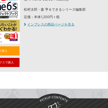
松村太郎・森 亨＆できるシリーズ編集部
定価：本体1,200円＋税
インプレスの商品ページを見る
nで購入
クスで購入