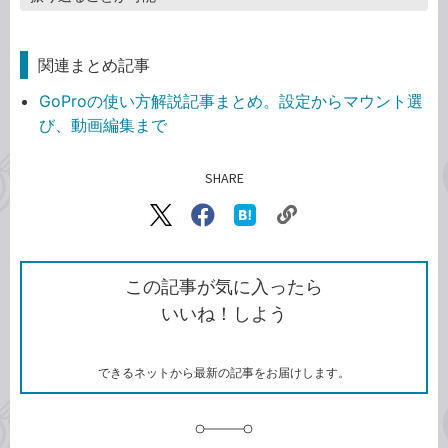
関連まとめ記事
GoProの使い方解説記事まとめ。設定からマウント選
び、動画編集まで
SHARE
記事をシェアする
リ
X（旧
Facebook
は
ン
Twitter）
で
て
ク
で
シ
な
を
シ
ェ
ブ
この記事が気に入ったら
コ
ェ
ア
ッ
いいね！しよう
ピ
ア
ク
ー
マ
ー
ク
できるネットから最新の記事をお届けします。
に
追
加