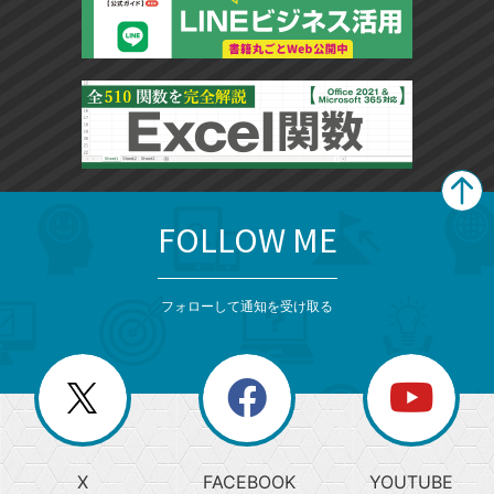
FOLLOW ME
search
format_list_bulleted
検
カ
検
カ
索
テ
メ
ゴ
索
テ
ニ
リ
フォローして通知を受け取る
ゴ
ュ
ー
ー
一
リ
を
覧
閉
を
ー
じ
閉
か
る
じ
る
search
ら
急
X
FACEBOOK
YOUTUBE