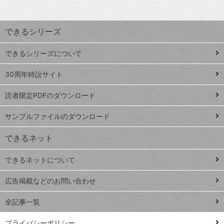
探
上
検
昇
索
す
ワ
できるシリーズ
ー
ド
できるシリーズについて
Google
ト
スプレ
ッ
30周年特設サイト
ッドシ
プ
読者限定PDFのダウンロード
ート
ペ
iPhone
ー
サンプルファイルのダウンロード
VLOOKUP
ジ
できるネット
連載
できるネットについて
Excel Q&A
close
閉じ
トイアンナ流仕
広告掲載などのお問い合わせ
る
事術
全記事一覧
PowerAutomate
ではじめる業務
プライバシーポリシー