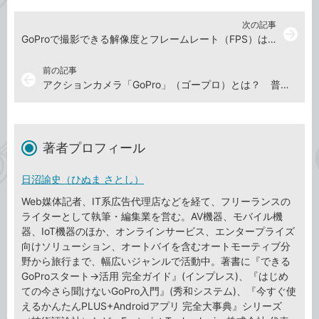
次の記事
arrow_forward
GoProで撮影できる解像度とフレームレート（FPS）は？
前の記事
arrow_back
アクションカメラ「GoPro」（ゴープロ）とは？ 普通のカメラとの違いは？
著者プロフィール
日沼諭史（ひぬま さとし）
Web媒体記者、IT系広告代理店などを経て、フリーランスの
ライターとして執筆・編集業を営む。AV機器、モバイル機
器、IoT機器のほか、オンラインサービス、エンタープライズ
向けソリューション、オートバイを含むオートモーティブ分
野から旅行まで、幅広いジャンルで活動中。著書に『できる
GoProスタート→活用 完全ガイド』(インプレス)、『はじめ
ての今さら聞けないGoPro入門』(秀和システム)、『今すぐ使
えるかんたんPLUS+Androidアプリ 完全大事典』シリーズ