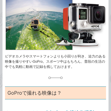
事
テ
タ
ゴ
グ
リ
ビデオカメラやスマートフォンよりも小回りが利き、迫力のある
映像を撮りやすいGoPro。スポーツ中はもちろん、普段の生活の
中でも気軽に動画で記録を残しておけます。
GoProで撮れる映像は？