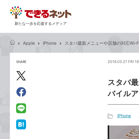
新たな一歩を応援するメディア
Apple
iPhone
スタバ最新メニューや店舗の対応Wi-
で
き
る
SHARE
2016.05.27 FRI 18
記
ネ
事
ッ
を
X（旧
ト
スタバ最
シ
Twitter）
ェ
バイルア
で
ア
Facebook
す
シ
で
る
ェ
シ
LINE
iPhone
ア
ェ
で
記
ア
送
は
事
る
て
カ