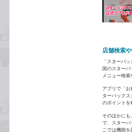
な
テ
ブ
ゴ
ッ
リ
ク
マ
ー
ク
店舗検索や
に
追
「スターバック
加
国のスターバ
メニュー検索
アプリで「お
ターバックス
のポイントを
そのほかにも
で、スターバ
こでは機能を