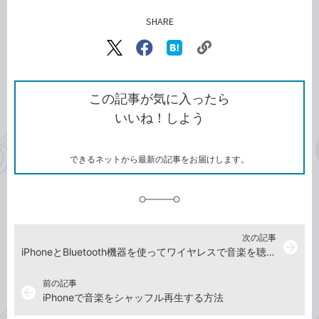
SHARE
記事をシェアする
リ
X（旧
Facebook
は
ン
Twitter）
で
て
ク
で
シ
な
を
シ
ェ
ブ
この記事が気に入ったら
コ
ェ
ア
ッ
いいね！しよう
ピ
ア
ク
ー
マ
ー
ク
できるネットから最新の記事をお届けします。
に
追
加
次の記事
arrow_forward
iPhoneとBluetooth機器を使ってワイヤレスで音楽を聴く設定方法
前の記事
arrow_back
iPhoneで音楽をシャッフル再生する方法