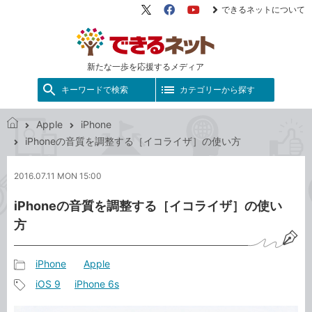
できるネットについて
X（旧
Facebook
YouTube
Twitter）
新たな一歩を応援するメディア
キーワードで検索
カテゴリーから探す
Apple
iPhone
で
iPhoneの音質を調整する［イコライザ］の使い方
き
る
2016.07.11 MON 15:00
ネ
ッ
iPhoneの音質を調整する［イコライザ］の使い
ト
方
iPhone
Apple
記
iOS 9
iPhone 6s
事
記
カ