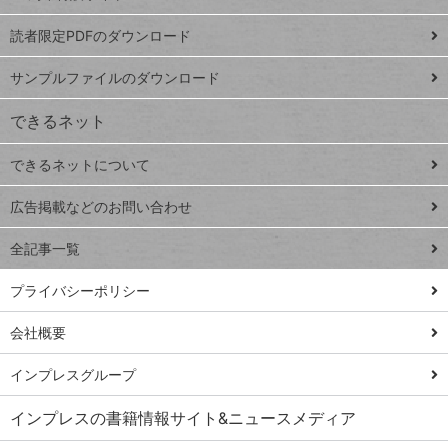
ッドシ
プ
読者限定PDFのダウンロード
ート
ペ
iPhone
ー
サンプルファイルのダウンロード
VLOOKUP
ジ
できるネット
連載
できるネットについて
Excel Q&A
close
閉じ
トイアンナ流仕
広告掲載などのお問い合わせ
る
事術
全記事一覧
PowerAutomate
ではじめる業務
プライバシーポリシー
の完全自動化
会社概要
AI議事録作成術
Windows 11
インプレスグループ
Q&A
インプレスの書籍情報サイト&ニュースメディア
Teams踏み込み