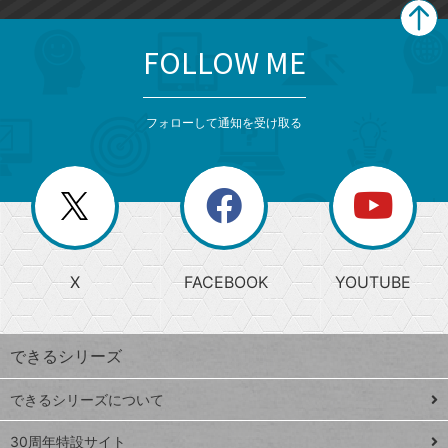
FOLLOW ME
search
format_list_bulleted
検
カ
検
カ
索
テ
メ
ゴ
索
テ
ニ
リ
フォローして通知を受け取る
ゴ
ュ
ー
ー
一
リ
を
覧
閉
を
ー
じ
閉
か
る
じ
る
search
ら
急
X
FACEBOOK
YOUTUBE
探
上
検
昇
索
す
ワ
できるシリーズ
ー
ド
できるシリーズについて
Google
ト
スプレ
ッ
30周年特設サイト