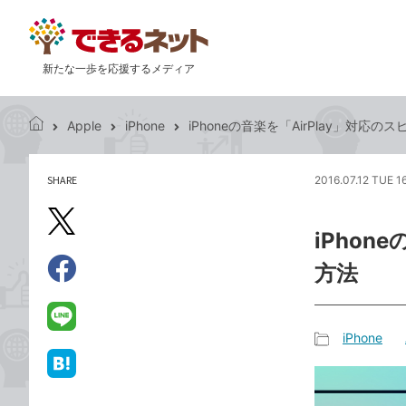
新たな一歩を応援するメディア
Apple
iPhone
iPhoneの音楽を「AirPlay」対応
で
き
る
SHARE
2016.07.12 TUE 1
記
ネ
事
ッ
を
X（旧
ト
iPhon
シ
Twitter）
ェ
方法
で
ア
Facebook
す
シ
で
る
ェ
シ
LINE
iPhone
ア
ェ
で
記
ア
送
は
事
る
て
カ