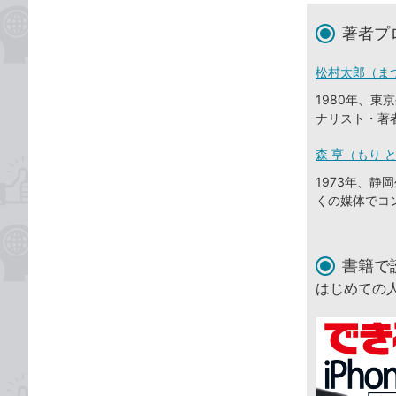
著者プ
松村太郎（ま
1980年、
ナリスト・著
森 亨（もり 
1973年、
くの媒体でコ
書籍で
はじめての人