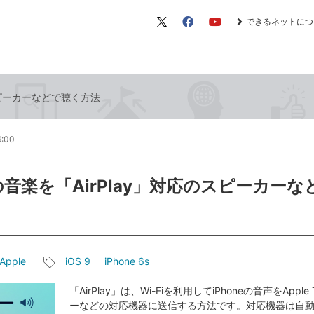
できるネットにつ
X（旧
Facebook
YouTube
Twitter）
のスピーカーなどで聴く方法
6:00
eの音楽を「AirPlay」対応のスピーカー
Apple
iOS 9
iPhone 6s
記
事
「AirPlay」は、Wi-Fiを利用してiPhoneの音声をAppl
ーなどの対応機器に送信する方法です。対応機器は自
タ