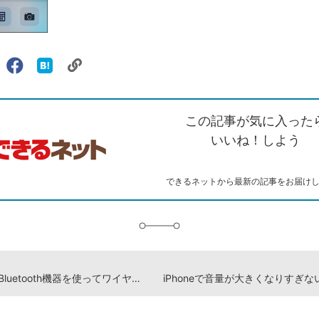
リ
X（旧
Facebook
は
ェアする
ン
witter）
で
て
ク
で
シ
な
を
シ
ェ
ブ
この記事が気に入った
コ
ェ
ア
ッ
ピ
ア
ク
いいね！しよう
ー
マ
ー
ク
できるネットから最新の記事をお届け
に
追
加
iPhoneとBluetooth機器を使ってワイヤレスで音楽を聴く設定方法