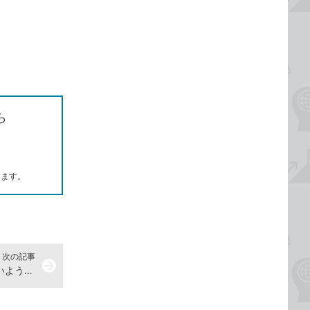
ら
します。
次の記事
arrow_forward
iPhoneで音量が大きくなりすぎないように制限する方法