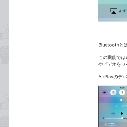
な
テ
ブ
ゴ
ッ
リ
ク
マ
ー
ク
Bluetoo
に
この機能ではW
追
やビデオをワ
加
AirPla