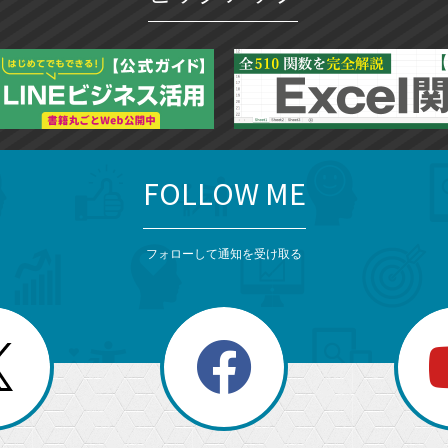
FOLLOW ME
フォローして通知を受け取る
search
検
索