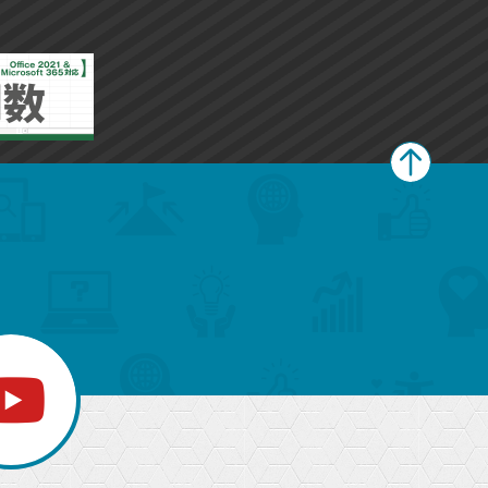
ペ
ー
ジ
上
部
へ