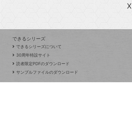
急上昇ワード
X
探
Googleスプレッドシート
iPhone
VLOOKUP
す
できるシリーズ
close
できるシリーズについて
閉
ト
じ
ッ
30周年特設サイト
る
プ
読者限定PDFのダウンロード
ペ
サンプルファイルのダウンロード
ー
ジ
連載
Excel Q&A
トイアンナ流仕
事術