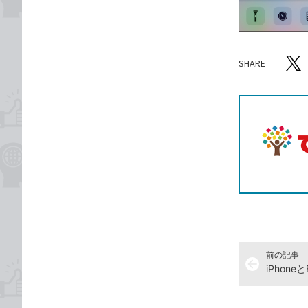
SHARE
記事をシ
T
前の記事
arrow_back