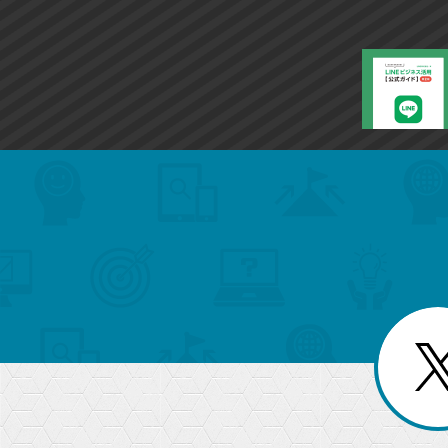
search
format_list_bulleted
検
カ
検
カ
索
テ
メ
ゴ
索
テ
ニ
リ
ュ
ー
ゴ
ー
一
を
覧
リ
閉
を
じ
閉
ー
る
じ
る
か
ら