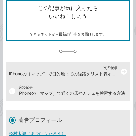
ク
を
シ
ェ
ブ
この記事が気に入ったら
コ
ェ
ア
ッ
いいね！しよう
ピ
ア
ク
ー
マ
ー
ク
できるネットから最新の記事をお届けします。
に
追
加
次の記事
arrow_forward
iPhoneの［マップ］で目的地までの経路をリスト表示する
前の記事
arrow_back
iPhoneの［マップ］で近くの店やカフェを検索する方法
著者プロフィール
松村太郎（まつむら たろう）