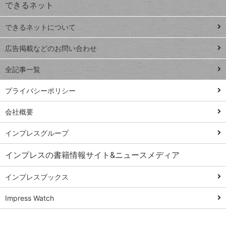
できるネット
連載
できるネットについて
Excel Q&A
close
閉じ
トイアンナ流仕
広告掲載などのお問い合わせ
る
事術
全記事一覧
PowerAutomate
ではじめる業務
プライバシーポリシー
の完全自動化
会社概要
AI議事録作成術
Windows 11
インプレスグループ
Q&A
インプレスの書籍情報サイト&ニュースメディア
Teams踏み込み
活用術
インプレスブックス
Excel講師の仕事
Impress Watch
術
エクセル時短