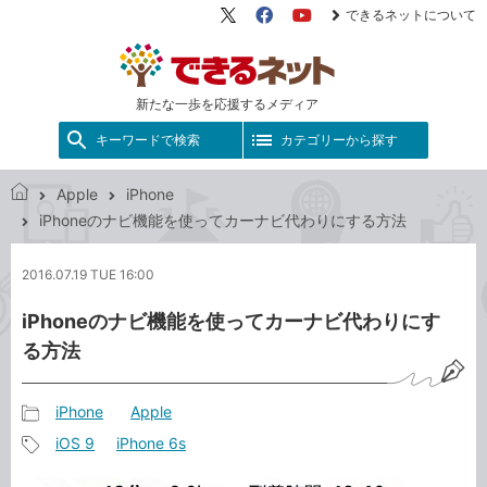
できるネットについて
X（旧
Facebook
YouTube
Twitter）
新たな一歩を応援するメディア
キーワードで検索
カテゴリーから探す
Apple
iPhone
で
iPhoneのナビ機能を使ってカーナビ代わりにする方法
き
る
2016.07.19 TUE 16:00
ネ
ッ
iPhoneのナビ機能を使ってカーナビ代わりにす
ト
る方法
iPhone
Apple
記
iOS 9
iPhone 6s
事
記
カ