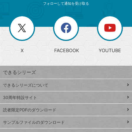
索
テ
ニ
リ
フォローして通知を受け取る
ゴ
ュ
ー
ー
一
リ
を
覧
閉
を
ー
じ
閉
か
る
じ
る
search
ら
急
X
FACEBOOK
YOUTUBE
探
上
検
昇
索
す
ワ
できるシリーズ
ー
ド
できるシリーズについて
Google
ト
スプレ
ッ
30周年特設サイト
ッドシ
プ
読者限定PDFのダウンロード
ート
ペ
iPhone
ー
サンプルファイルのダウンロード
VLOOKUP
ジ