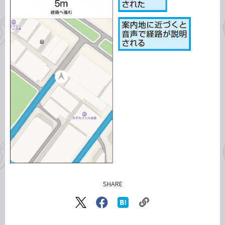
SHARE
記事をシェアする
リ
X（旧
Facebook
は
ン
Twitter）
で
て
で
シ
な