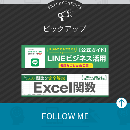
ピックアップ
FOLLOW ME
search
format_list_bulleted
検
カ
検
カ
索
テ
メ
ゴ