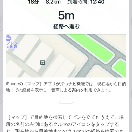
事
テ
タ
ゴ
グ
リ
iPhoneの［マップ］アプリが持つナビ機能では、現在地から目的
地までの経路を表示し、音声による案内を利用できます。
［マップ］で目的地を検索してピンを立てたうえで、場
所の名前の左側にあるクルマのアイコンをタップする
と、現在地から目的地までのクルマでの経路を検索でき