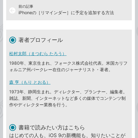
前の記事
arrow_back
iPhoneの［リマインダー］に予定を追加する方法
著者プロフィール
松村太郎（まつむら たろう）
1980年、東京生まれ、フォークス株式会社代表。米国カリフ
ォルニア州バークレー在住のジャーナリスト・著者。
森 亨（もり とおる）
1973年、静岡生まれ。ディレクター、プランナー、編集者。
雑誌、新聞、インターネットなど多くの媒体でコンテンツ制
作やディレクター業務を行う。
書籍で読みたい方はこちら
はじめての人も、iOS 9の新機能も、知りたいことが