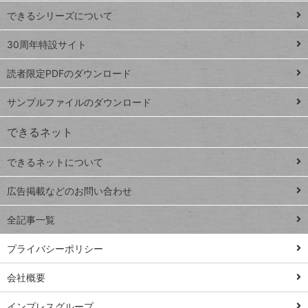
ド
できるシリーズについて
Google
ト
スプレ
ッ
30周年特設サイト
ッドシ
プ
読者限定PDFのダウンロード
ート
ペ
iPhone
ー
サンプルファイルのダウンロード
VLOOKUP
ジ
できるネット
連載
できるネットについて
Excel Q&A
close
閉じ
トイアンナ流仕
広告掲載などのお問い合わせ
る
事術
全記事一覧
PowerAutomate
ではじめる業務
プライバシーポリシー
の完全自動化
会社概要
AI議事録作成術
Windows 11
インプレスグループ