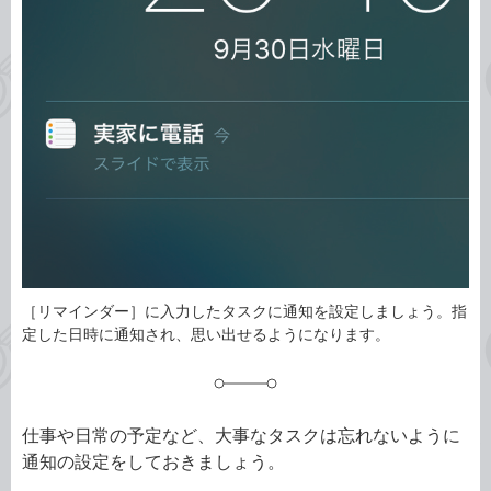
事
テ
タ
ゴ
グ
リ
［リマインダー］に入力したタスクに通知を設定しましょう。指
定した日時に通知され、思い出せるようになります。
仕事や日常の予定など、大事なタスクは忘れないように
通知の設定をしておきましょう。