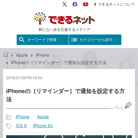
できるネットについて
X（旧
Facebook
YouTube
Twitter）
新たな一歩を応援するメディア
キーワードで検索
カテゴリーから探す
Apple
iPhone
で
iPhoneの［リマインダー］で通知を設定する方法
き
る
2016.07.29 FRI 15:00
ネ
ッ
iPhoneの［リマインダー］で通知を設定する方
ト
法
iPhone
Apple
記
iOS 9
iPhone 6s
事
記
カ