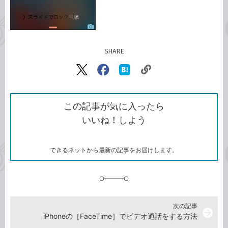
SHARE
記事をシェアする
リ
X（旧
Facebook
は
ン
Twitter）
で
て
ク
で
シ
な
を
シ
ェ
ブ
この記事が気に入ったら
コ
ェ
ア
ッ
いいね！しよう
ピ
ア
ク
ー
マ
ー
ク
できるネットから最新の記事をお届けします。
に
追
加
次の記事
arrow_forward
iPhoneの［FaceTime］でビデオ通話をする方法