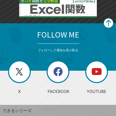
FOLLOW ME
search
format_list_bulleted
検
カ
検
カ
索
テ
メ
ゴ
索
テ
ニ
リ
フォローして通知を受け取る
ゴ
ュ
ー
ー
一
リ
を
覧
閉
を
ー
じ
閉
か
る
じ
る
search
ら
急
X
FACEBOOK
YOUTUBE
探
上
検
昇
索
す
ワ
できるシリーズ
ー