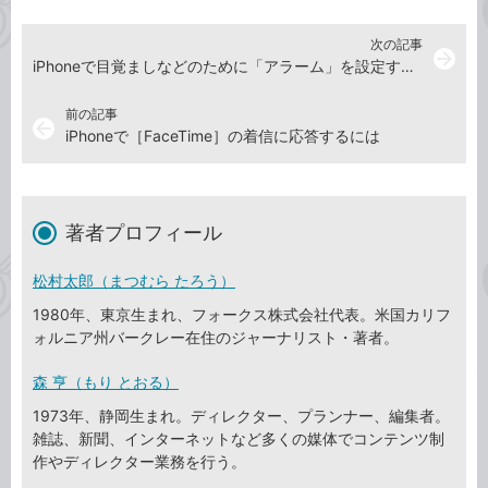
次の記事
arrow_forward
iPhoneで目覚ましなどのために「アラーム」を設定する方法
前の記事
arrow_back
iPhoneで［FaceTime］の着信に応答するには
著者プロフィール
松村太郎（まつむら たろう）
1980年、東京生まれ、フォークス株式会社代表。米国カリフ
ォルニア州バークレー在住のジャーナリスト・著者。
森 亨（もり とおる）
1973年、静岡生まれ。ディレクター、プランナー、編集者。
雑誌、新聞、インターネットなど多くの媒体でコンテンツ制
作やディレクター業務を行う。