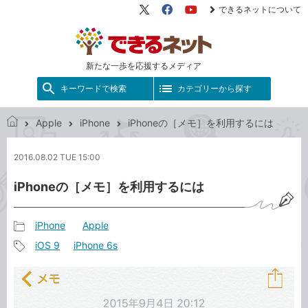
できるネットについて
X（旧
Facebook
YouTube
Twitter）
新たな一歩を応援するメディア
キーワードで検索
カテゴリーから探す
Apple
iPhone
iPhoneの［メモ］を利用するには
で
き
2016.08.02 TUE 15:00
る
ネ
iPhoneの［メモ］を利用するには
ッ
ト
iPhone
Apple
記
iOS 9
iPhone 6s
事
記
カ
事
テ
タ
ゴ
グ