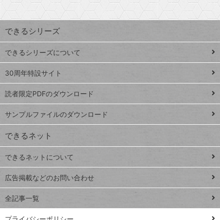
探
上
検
昇
索
す
ワ
できるシリーズ
ー
ド
できるシリーズについて
Google
ト
スプレ
ッ
30周年特設サイト
ッドシ
プ
読者限定PDFのダウンロード
ート
ペ
iPhone
ー
サンプルファイルのダウンロード
VLOOKUP
ジ
できるネット
連載
できるネットについて
Excel Q&A
close
閉じ
トイアンナ流仕
広告掲載などのお問い合わせ
る
事術
全記事一覧
PowerAutomate
ではじめる業務
プライバシーポリシー