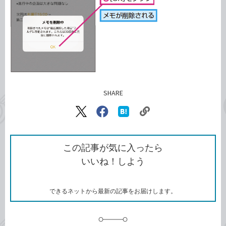
SHARE
記事をシェアする
リ
X（旧
Facebook
は
ン
Twitter）
で
て
ク
で
シ
な
を
シ
ェ
ブ
この記事が気に入ったら
コ
ェ
ア
ッ
いいね！しよう
ピ
ア
ク
ー
マ
ー
ク
できるネットから最新の記事をお届けします。
に
追
加