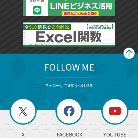
FOLLOW ME
search
format_list_bulleted
検
カ
検
カ
索
テ
メ
ゴ
索
テ
ニ
リ
フォローして通知を受け取る
ゴ
ュ
ー
ー
一
リ
を
覧
閉
を
ー
じ
閉
か
る
じ
る
search
ら
急
X
FACEBOOK
YOUTUBE