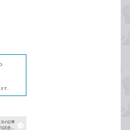
ら
します。
次の記事
arrow_forward
iPhoneの「Spotlight」でスポーツの試合結果や天気も検索できる