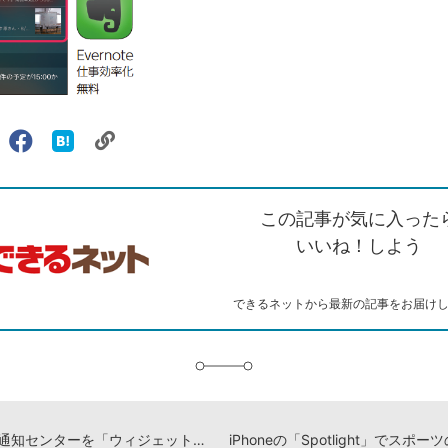
リ
X（旧
Facebook
は
ェアする
ン
witter）
で
て
ク
で
シ
な
を
シ
ェ
ブ
この記事が気に入った
コ
ェ
ア
ッ
ピ
ア
ク
いいね！しよう
ー
マ
ー
ク
できるネットから最新の記事をお届け
に
追
加
iPhoneの通知センターを「ウィジェット」で便利にする方法