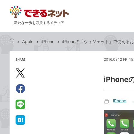
新たな一歩を応援するメディア
Apple
iPhone
iPhoneの「ウィジェット」で使える
で
き
る
SHARE
2016.08.12 FRI 15
記
ネ
事
ッ
を
X（旧
ト
iPho
シ
Twitter）
ェ
で
ア
Facebook
す
シ
で
iPhone
る
ェ
記
シ
LINE
ア
事
ェ
で
カ
ア
送
は
テ
る
て