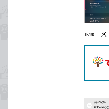
SHARE
記事をシ
T
前の記事
arrow_back