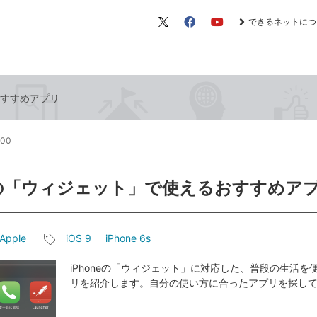
できるネットにつ
X（旧
Facebook
YouTube
Twitter）
おすすめアプリ
:00
neの「ウィジェット」で使えるおすすめア
Apple
iOS 9
iPhone 6s
記
事
iPhoneの「ウィジェット」に対応した、普段の生活を
リを紹介します。自分の使い方に合ったアプリを探し
タ
グ