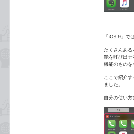
ゴ
な
リ
ブ
ッ
ク
マ
「iOS 9」で
ー
ク
たくさんある
に
能を呼び出せ
追
機能のものを
加
ここで紹介す
ました。
自分の使い方