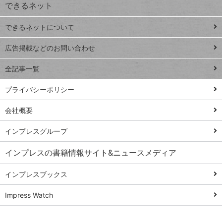
できるネット
連載
できるネットについて
Excel Q&A
close
閉じ
トイアンナ流仕
広告掲載などのお問い合わせ
る
事術
全記事一覧
PowerAutomate
ではじめる業務
プライバシーポリシー
の完全自動化
会社概要
AI議事録作成術
Windows 11
インプレスグループ
Q&A
インプレスの書籍情報サイト&ニュースメディア
Teams踏み込み
活用術
インプレスブックス
Excel講師の仕事
Impress Watch
術
エクセル時短