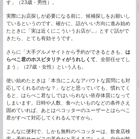
す」（23歳・男性）。
実際にお店探しが必要になる前に、候補探しをお願いし
ているというのです。確かに、話がいい方向に進み始め
たときに「実は近くにこういうお店が...」とすぐ話がで
きたら、とても有効そうです。
さらに「大手グルメサイトから予約ができるときも、
は
らぺこ君のホスピタリティがうれしくて
、全部任せてし
まう」（27歳・女性）という人も。
使い始めたときは「本当にこんなアバウトな質問にも対
応してくれるのかな？」などと思っていても、慣れてく
ると、はらぺこ君なしではいられない依存体質になって
しまいます。日時や人数、食べたいものなどの条件さえ
固めていれば、あとはペコッターのユーザーとはらぺこ
君がすべて対応してくれるんですから。
こんなに便利で、しかも無料のペコッターは、飲食店検
索・予約サービスの革命だと言えるでしょう。自分が幹