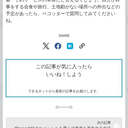
事をする会食や旅行、土地勘がない場所への外出などの
予定があったら、ペコッターで質問してみてください
ね。
SHARE
記事をシェアする
リ
X（旧
Facebook
は
ン
Twitter）
で
て
ク
で
シ
な
を
シ
ェ
ブ
この記事が気に入ったら
コ
ェ
ア
ッ
いいね！しよう
ピ
ア
ク
ー
マ
ー
ク
できるネットから最新の記事をお届けします。
に
追
加
次の記事
arrow_forward