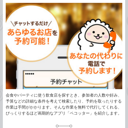
カ
事
テ
タ
ゴ
グ
リ
会食やパーティに使う飲食店を探すとき、参加者の人数や好み、
予算などの詳細な条件を考えて検索したり、予約を取ったりする
作業は手間がかかります。そんな作業を無料で代行してくれる、
びっくりするほど画期的なアプリ「ペコッター」を紹介します。