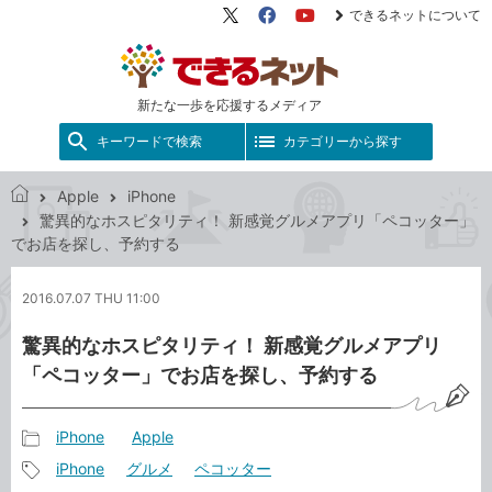
できるネットについて
X（旧
Facebook
YouTube
Twitter）
新たな一歩を応援するメディア
キーワードで検索
カテゴリーから探す
Apple
iPhone
で
驚異的なホスピタリティ！ 新感覚グルメアプリ「ペコッター」
き
でお店を探し、予約する
る
ネ
2016.07.07 THU 11:00
ッ
ト
驚異的なホスピタリティ！ 新感覚グルメアプリ
「ペコッター」でお店を探し、予約する
iPhone
Apple
記
iPhone
グルメ
ペコッター
事
記