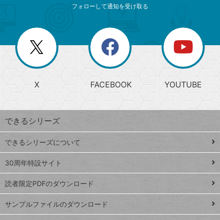
索
テ
ニ
リ
フォローして通知を受け取る
ゴ
ュ
ー
ー
一
リ
を
覧
閉
を
ー
じ
閉
か
る
じ
る
search
ら
急
X
FACEBOOK
YOUTUBE
探
上
検
昇
索
す
ワ
できるシリーズ
ー
ド
できるシリーズについて
Google
ト
スプレ
ッ
30周年特設サイト
ッドシ
プ
読者限定PDFのダウンロード
ート
ペ
iPhone
ー
サンプルファイルのダウンロード
VLOOKUP
ジ