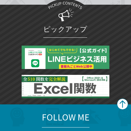
ピックアップ
FOLLOW ME
search
format_list_bulleted
検
カ
検
カ
索
テ
メ
ゴ