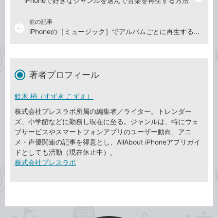
iPhoneで好きなジャンルを選んで音楽を再生する方法
前の記事
arrow_back
iPhoneの［ミュージック］でアルバムごとに再生するには
著者プロフィール
鈴木 梢（すずき こずえ）
株式会社プレスラボ所属の編集者／ライター。トレンダー
ズ、小学館などに勤務し現在に至る。ジャンルは、特にウェ
ブサービスやスマートフォンアプリのユーザー動向、アニ
メ・声優関連の記事を得意とし、AllAbout iPhoneアプリガイ
ドとしても活動（現在休止中）。
株式会社プレスラボ