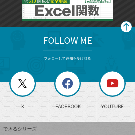
FOLLOW ME
search
format_list_bulleted
検
カ
検
カ
索
テ
メ
ゴ
索
テ
ニ
リ
フォローして通知を受け取る
ゴ
ュ
ー
ー
一
リ
を
覧
閉
を
ー
じ
閉
か
る
じ
る
search
ら
急
X
FACEBOOK
YOUTUBE
探
上
検
昇
索
す
ワ
できるシリーズ
ー