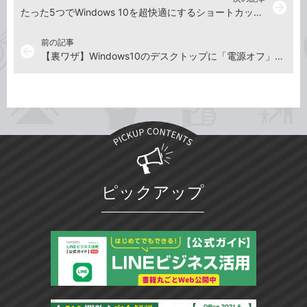
arrow_forward
たった5つでWindows 10を超快適にするショートカットキー
前の記事
arrow_back
【裏ワザ】Windows10のデスクトップに「電源オフ」ショートカットを作る方法
ピックアップ