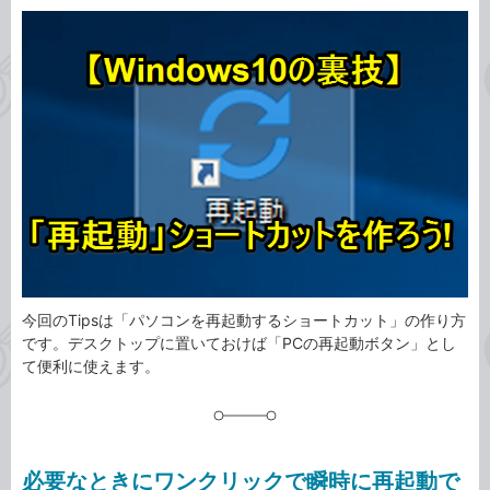
カ
事
テ
タ
ゴ
グ
リ
今回のTipsは「パソコンを再起動するショートカット」の作り方
です。デスクトップに置いておけば「PCの再起動ボタン」とし
て便利に使えます。
必要なときにワンクリックで瞬時に再起動で