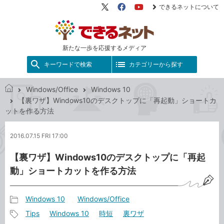
できるネットについて
X（旧
Facebook
YouTube
Twitter）
新たな一歩を応援するメディア
キーワードで検索
カテゴリーから探す
Windows/Office
Windows 10
で
【裏ワザ】Windows10のデスクトップに「再起動」ショートカ
き
ットを作る方法
る
ネ
2016.07.15 FRI 17:00
ッ
ト
【裏ワザ】Windows10のデスクトップに「再起
動」ショートカットを作る方法
Windows 10
Windows/Office
記
Tips
Windows 10
時短
裏ワザ
事
記