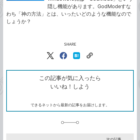
隠し機能があります。GodModeすな
わち「神の方法」とは、いったいどのような機能なので
しょうか？
SHARE
記事をシェアする
リ
X（旧
Facebook
は
ン
Twitter）
で
て
ク
で
シ
な
を
シ
ェ
ブ
この記事が気に入ったら
コ
ェ
ア
ッ
いいね！しよう
ピ
ア
ク
ー
マ
ー
ク
できるネットから最新の記事をお届けします。
に
追
加
次の記事