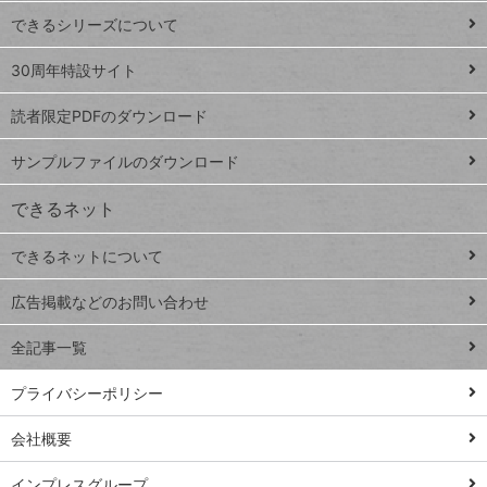
ド
できるシリーズについて
Google
ト
スプレ
ッ
30周年特設サイト
ッドシ
プ
読者限定PDFのダウンロード
ート
ペ
iPhone
ー
サンプルファイルのダウンロード
VLOOKUP
ジ
できるネット
連載
できるネットについて
Excel Q&A
close
閉じ
トイアンナ流仕
広告掲載などのお問い合わせ
る
事術
全記事一覧
PowerAutomate
ではじめる業務
プライバシーポリシー
の完全自動化
会社概要
AI議事録作成術
Windows 11
インプレスグループ