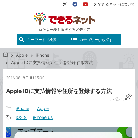
できるネットについて
X（旧
Facebook
YouTube
Twitter）
新たな一歩を応援するメディア
キーワードで検索
カテゴリーから探す
Apple
iPhone
で
Apple IDに支払情報や住所を登録する方法
き
る
2016.08.18 THU 15:00
ネ
ッ
Apple IDに支払情報や住所を登録する方法
ト
iPhone
Apple
記
iOS 9
iPhone 6s
事
記
カ
事
テ
タ