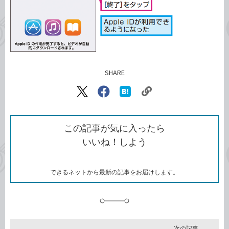
SHARE
記事をシェアする
リ
X（旧
Facebook
は
ン
Twitter）
で
て
ク
で
シ
な
を
シ
ェ
ブ
この記事が気に入ったら
コ
ェ
ア
ッ
いいね！しよう
ピ
ア
ク
ー
マ
ー
ク
できるネットから最新の記事をお届けします。
に
追
加
次の記事