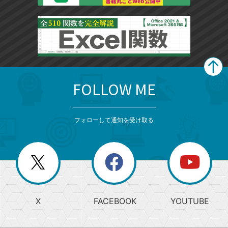
FOLLOW ME
search
format_list_bulleted
検
カ
検
カ
索
テ
メ
ゴ
索
テ
ニ
リ
フォローして通知を受け取る
ゴ
ュ
ー
ー
一
リ
を
覧
閉
を
ー
じ
閉
か
る
じ
る
search
ら
急
X
FACEBOOK
YOUTUBE
探
上
検
昇
索
す