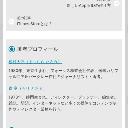
arrow_forward
新しいApple IDの作り方
前の記事
arrow_back
iTunes Storeとは？
著者プロフィール
松村太郎（まつむら たろう）
1980年、東京生まれ、フォークス株式会社代表。米国カリフ
ォルニア州バークレー在住のジャーナリスト・著者。
森 亨（もり とおる）
1973年、静岡生まれ。ディレクター、プランナー、編集者。
雑誌、新聞、インターネットなど多くの媒体でコンテンツ制
作やディレクター業務を行う。