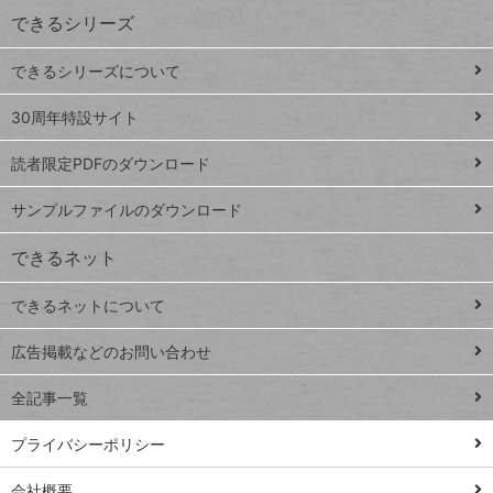
ワ
できるシリーズ
ー
ド
できるシリーズについて
Google
ト
スプレ
ッ
30周年特設サイト
ッドシ
プ
読者限定PDFのダウンロード
ート
ペ
iPhone
ー
サンプルファイルのダウンロード
VLOOKUP
ジ
できるネット
連載
できるネットについて
Excel Q&A
close
閉じ
トイアンナ流仕
広告掲載などのお問い合わせ
る
事術
全記事一覧
PowerAutomate
ではじめる業務
プライバシーポリシー
の完全自動化
会社概要