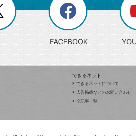
search
検
索
FACEBOOK
YO
できるネット
できるネットについて
広告掲載などのお問い合わせ
全記事一覧