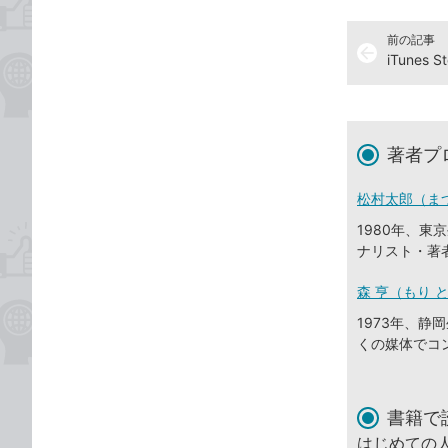
前の記事
arrow_back
著者プ
松村太郎（ま
1980年、
ナリスト・著
森 亨（もり 
1973年、
くの媒体でコ
書籍で
はじめての人