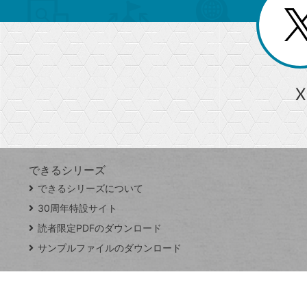
リ
閉
を
じ
閉
ー
る
じ
る
か
ら
急上昇ワード
X
探
Googleスプレッドシート
iPhone
VLOOKUP
す
できるシリーズ
close
できるシリーズについて
閉
ト
じ
ッ
30周年特設サイト
る
プ
読者限定PDFのダウンロード
ペ
サンプルファイルのダウンロード
ー
ジ