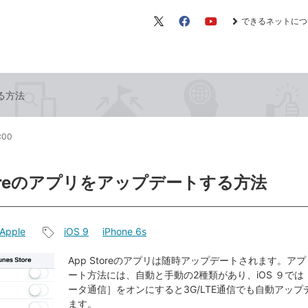
できるネットにつ
X（旧
Facebook
YouTube
Twitter）
する方法
5:00
Storeのアプリをアップデートする方法
Apple
iOS 9
iPhone 6s
記
事
App Storeのアプリは随時アップデートされます。ア
ート方法には、自動と手動の2種類があり、iOS ９で
タ
ータ通信］をオンにすると3G/LTE通信でも自動アッ
グ
ます。