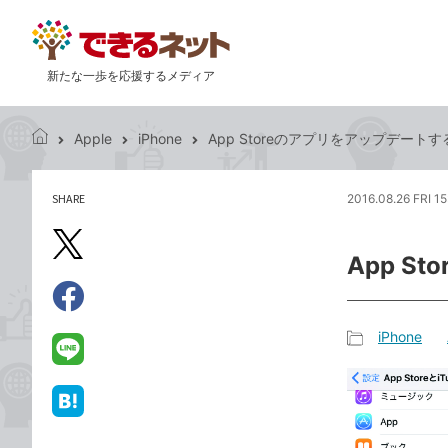
新たな一歩を応援するメディア
Apple
iPhone
App Storeのアプリをアップデート
で
き
る
SHARE
2016.08.26 FRI 1
記
ネ
事
ッ
を
X（旧
ト
App 
シ
Twitter）
ェ
で
ア
Facebook
す
シ
で
iPhone
る
ェ
記
シ
LINE
ア
事
ェ
で
カ
ア
送
は
テ
る
て