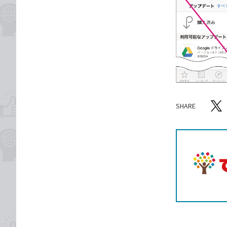
SHARE
記事をシ
T