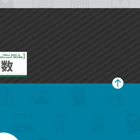
ペ
ー
ジ
上
部
へ