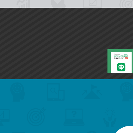
search
format_list_bulleted
検
カ
検
カ
索
テ
メ
ゴ
索
テ
ニ
リ
ュ
ー
ゴ
ー
一
を
覧