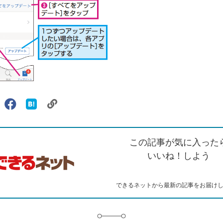
リ
X（旧
Facebook
は
ェアする
ン
witter）
で
て
ク
で
シ
な
を
シ
ェ
ブ
この記事が気に入った
コ
ェ
ア
ッ
ピ
ア
ク
いいね！しよう
ー
マ
ー
ク
できるネットから最新の記事をお届け
に
追
加