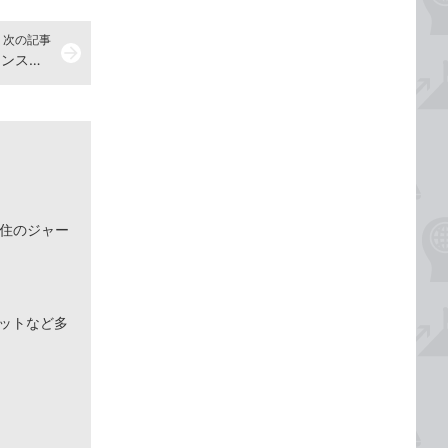
次の記事
arrow_forward
App Storeで購入したアプリを再インストールする方法
在住のジャー
ネットなど多