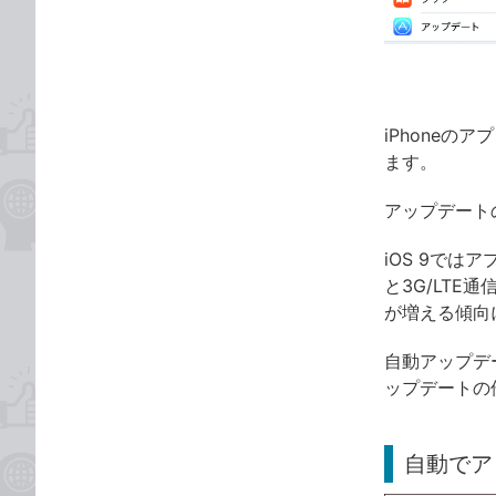
ゴ
な
リ
ブ
ッ
ク
マ
iPhone
ー
ます。
ク
に
アップデート
追
加
iOS 9で
と3G/LT
が増える傾向
自動アップデ
ップデートの
自動でア