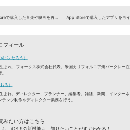
iTunes Storeで購入した音楽や映画を再ダウンロードする方法
ロフィール
つむら たろう）
東京生まれ、フォークス株式会社代表。米国カリフォルニア州バークレー
者。
とおる）
静岡生まれ。ディレクター、プランナー、編集者。雑誌、新聞、インター
ンテンツ制作やディレクター業務を行う。
読みたい方はこちら
も、iOS 9の新機能も、知りたいことがすぐわかる！