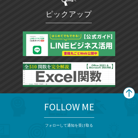
ピックアップ
FOLLOW ME
search
format_list_bulleted
検
カ
検
カ
索
テ
メ
ゴ
索
テ
ニ
リ
フォローして通知を受け取る
ゴ
ュ
ー
ー
一