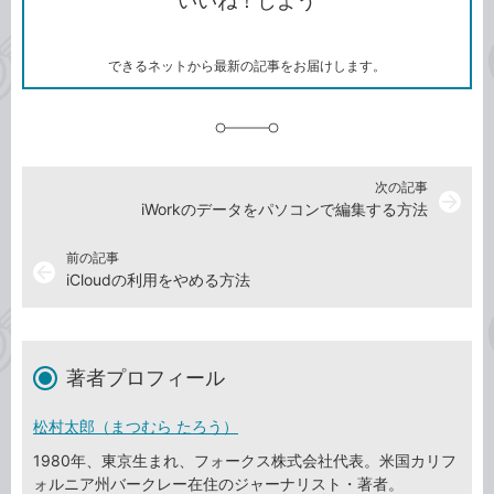
いいね！しよう
ピ
ア
ク
ー
マ
ー
ク
できるネットから最新の記事をお届けします。
に
追
加
次の記事
arrow_forward
iWorkのデータをパソコンで編集する方法
前の記事
arrow_back
iCloudの利用をやめる方法
著者プロフィール
松村太郎（まつむら たろう）
1980年、東京生まれ、フォークス株式会社代表。米国カリフ
ォルニア州バークレー在住のジャーナリスト・著者。