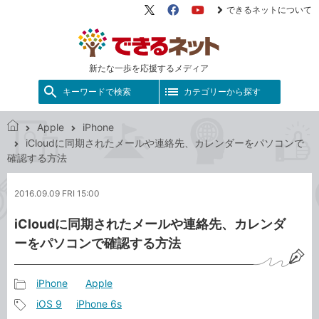
できるネットについて
X（旧
Facebook
YouTube
Twitter）
新たな一歩を応援するメディア
キーワードで検索
カテゴリーから探す
Apple
iPhone
で
iCloudに同期されたメールや連絡先、カレンダーをパソコンで
き
確認する方法
る
ネ
2016.09.09 FRI 15:00
ッ
ト
iCloudに同期されたメールや連絡先、カレンダ
ーをパソコンで確認する方法
iPhone
Apple
記
iOS 9
iPhone 6s
事
記