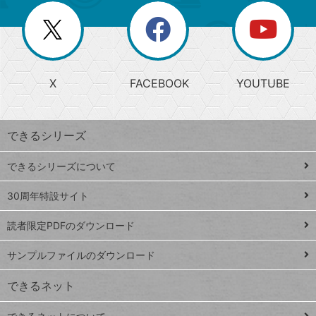
リ
を
覧
閉
を
ー
じ
閉
か
る
じ
る
search
ら
急
X
FACEBOOK
YOUTUBE
探
上
検
昇
索
す
ワ
できるシリーズ
ー
ド
できるシリーズについて
Google
ト
スプレ
ッ
30周年特設サイト
ッドシ
プ
読者限定PDFのダウンロード
ート
ペ
iPhone
ー
サンプルファイルのダウンロード
VLOOKUP
ジ
できるネット
連載