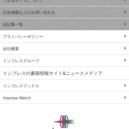
できるネットについて
Excel Q&A
close
閉じ
トイアンナ流仕
広告掲載などのお問い合わせ
る
事術
全記事一覧
PowerAutomate
ではじめる業務
プライバシーポリシー
の完全自動化
会社概要
AI議事録作成術
Windows 11
インプレスグループ
Q&A
インプレスの書籍情報サイト&ニュースメディア
Teams踏み込み
活用術
インプレスブックス
Excel講師の仕事
Impress Watch
術
エクセル時短
パワポ時短
Windows Tips