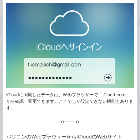
カ
事
テ
タ
ゴ
グ
リ
iCloudに同期したデータは、Webブラウザーで「iCloud.com」
から確認・変更できます。ここでしか設定できない機能もありま
す。
パソコンのWebブラウザーからiCloudのWebサイト