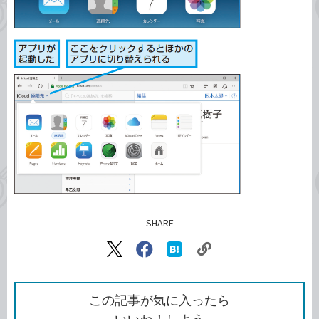
SHARE
記事をシェアする
リ
X（旧
Facebook
は
ン
Twitter）
で
て
ク
で
シ
な
を
シ
ェ
ブ
この記事が気に入ったら
コ
ェ
ア
ッ