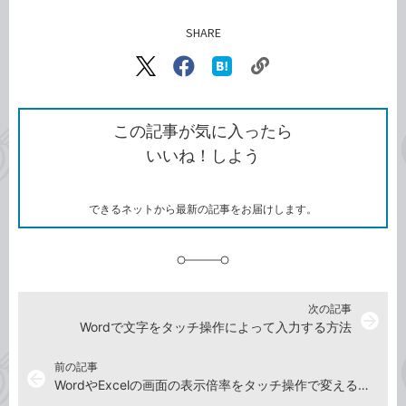
SHARE
記事をシェアする
リ
X（旧
Facebook
は
ン
Twitter）
で
て
ク
で
シ
な
を
シ
ェ
ブ
この記事が気に入ったら
コ
ェ
ア
ッ
いいね！しよう
ピ
ア
ク
ー
マ
ー
ク
できるネットから最新の記事をお届けします。
に
追
加
次の記事
arrow_forward
Wordで文字をタッチ操作によって入力する方法
前の記事
arrow_back
WordやExcelの画面の表示倍率をタッチ操作で変える方法