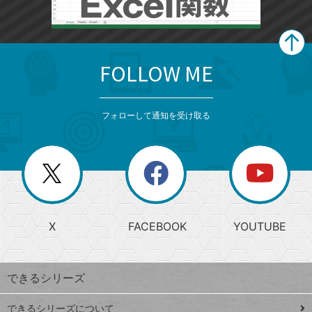
FOLLOW ME
search
format_list_bulleted
検
カ
検
カ
索
テ
メ
ゴ
索
テ
ニ
リ
フォローして通知を受け取る
ゴ
ュ
ー
ー
一
リ
を
覧
閉
を
ー
じ
閉
か
る
じ
る
search
ら
急
X
FACEBOOK
YOUTUBE
探
上
検
昇
索
す
ワ
できるシリーズ
ー
ド
できるシリーズについて