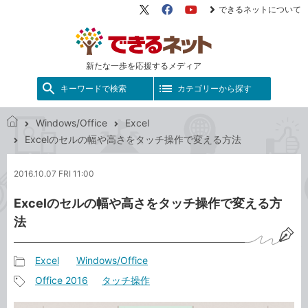
できるネットについて
X（旧
Facebook
YouTube
Twitter）
新たな一歩を応援するメディア
キーワードで検索
カテゴリーから探す
Windows/Office
Excel
で
Excelのセルの幅や高さをタッチ操作で変える方法
き
る
2016.10.07 FRI 11:00
ネ
ッ
Excelのセルの幅や高さをタッチ操作で変える方
ト
法
Excel
Windows/Office
記
Office 2016
タッチ操作
事
記
カ