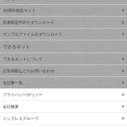
Google
ト
スプレ
ッ
30周年特設サイト
ッドシ
プ
読者限定PDFのダウンロード
ート
ペ
iPhone
ー
サンプルファイルのダウンロード
VLOOKUP
ジ
できるネット
連載
できるネットについて
Excel Q&A
close
閉じ
トイアンナ流仕
広告掲載などのお問い合わせ
る
事術
全記事一覧
PowerAutomate
ではじめる業務
プライバシーポリシー
の完全自動化
会社概要
AI議事録作成術
Windows 11
インプレスグループ
Q&A