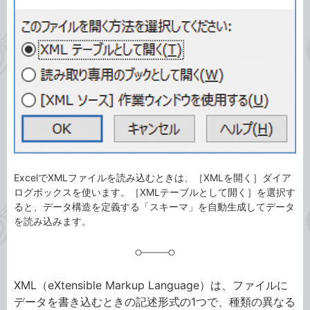
ゴ
グ
リ
ExcelでXMLファイルを読み込むときは、［XMLを開く］ダイア
ログボックスを使います。［XMLテーブルとして開く］を選択す
ると、データ構造を定義する「スキーマ」を自動生成してデータ
を読み込みます。
XML（eXtensible Markup Language）は、ファイルに
データを書き込むときの記述形式の1つで、種類の異なる