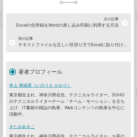
加
次の記事
arrow_forward
Excelの住所録をWordの差し込み印刷に利用する方法
前の記事
arrow_back
テキストファイルを正しい区切り方でExcelに貼り付ける方法
著者プロフィール
井上 香緒里（いのうえ かおり）
東京都生まれ、神奈川県在住。テクニカルライター。SOHO
のテクニカルライターチーム「チーム・モーション」を立ち
上げ、IT書籍や雑誌の執筆、Webコンテンツの執筆を中心に
活動中。
きたみあきこ
東京都生まれ、神奈川県在住。テクニカルライター。お茶の