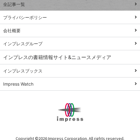
全記事一覧
PowerAutomate
ではじめる業務
プライバシーポリシー
の完全自動化
会社概要
AI議事録作成術
Windows 11
インプレスグループ
Q&A
インプレスの書籍情報サイト&ニュースメディア
Teams踏み込み
活用術
インプレスブックス
Excel講師の仕事
Impress Watch
術
エクセル時短
パワポ時短
Windows Tips
神保町ペロリ旅
俺のメルカリ
Copyright ©
2026 Impress Corporation. All rights reserved.