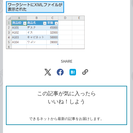
SHARE
記事をシェアする
リ
X（旧
Facebook
は
ン
Twitter）
で
て
ク
で
シ
な
を
シ
ェ
ブ
この記事が気に入ったら
コ
ェ
ア
ッ
いいね！しよう
ピ
ア
ク
ー
マ
ー
ク
できるネットから最新の記事をお届けします。
に
追