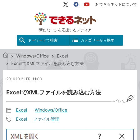
できるネットについて
X（旧
Facebook
YouTube
Twitter）
新たな一歩を応援するメディア
キーワードで検索
カテゴリーから探す
Windows/Office
Excel
で
ExcelでXMLファイルを読み込む方法
き
る
2016.10.21 FRI 11:00
ネ
ッ
ExcelでXMLファイルを読み込む方法
ト
Excel
Windows/Office
記
Excel
ファイル管理
事
記
カ
事
テ
タ