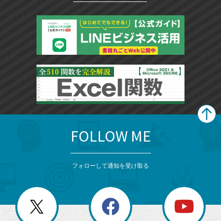
FOLLOW ME
search
format_list_bulleted
検
カ
検
カ
索
テ
メ
ゴ
索
テ
ニ
リ
フォローして通知を受け取る
ゴ
ュ
ー
ー
一
リ
を
覧
閉
を
ー
じ
閉
か
る
じ