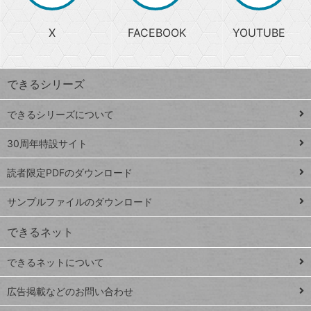
る
search
ら
急
X
FACEBOOK
YOUTUBE
探
上
検
昇
索
す
ワ
できるシリーズ
ー
ド
できるシリーズについて
Google
ト
スプレ
ッ
30周年特設サイト
ッドシ
プ
読者限定PDFのダウンロード
ート
ペ
iPhone
ー
サンプルファイルのダウンロード
VLOOKUP
ジ
できるネット
連載
できるネットについて
Excel Q&A
close
閉じ
トイアンナ流仕
広告掲載などのお問い合わせ
る
事術