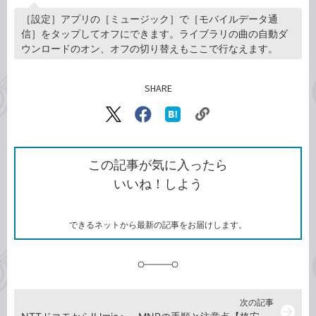
［設定］アプリの［ミュージック］で［モバイルデータ通
信］をタップしてオフにできます。ライブラリの曲の自動ダ
ウンロードのオン、オフの切り替えもここで行なえます。
SHARE
記事をシェアする
リ
X（旧
Facebook
は
ン
Twitter）
で
て
ク
で
シ
な
を
シ
ェ
ブ
この記事が気に入ったら
コ
ェ
ア
ッ
いいね！しよう
ピ
ア
ク
ー
マ
ー
ク
できるネットから最新の記事をお届けします。
に
追
加
次の記事
arrow_forward