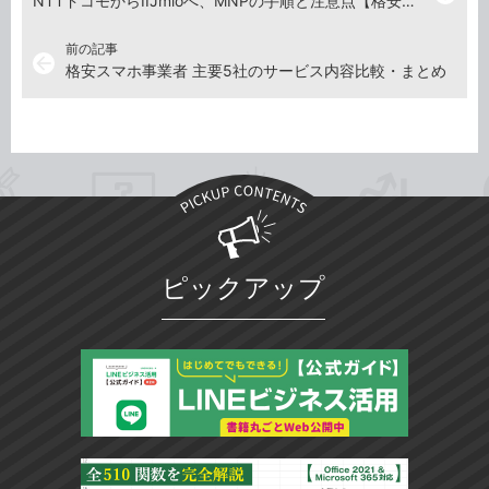
NTTドコモからIIJmioへ、MNPの手順と注意点【格安スマホ移行ガイド 第5回】
前の記事
arrow_back
格安スマホ事業者 主要5社のサービス内容比較・まとめ
ピックアップ