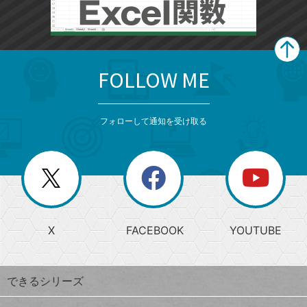
FOLLOW ME
search
format_list_bulleted
検
カ
検
カ
索
テ
メ
ゴ
索
テ
ニ
リ
フォローして通知を受け取る
ゴ
ュ
ー
ー
一
リ
を
覧
閉
を
ー
じ
閉
か
る
じ
る
search
ら
急
X
FACEBOOK
YOUTUBE
探
上
検
昇
索
す
ワ
できるシリーズ
ー
ド