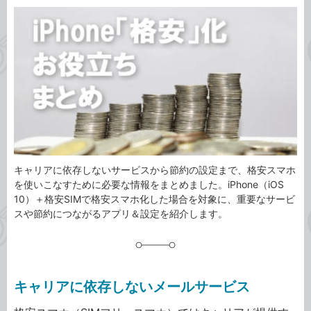
カ
事
テ
タ
ゴ
グ
リ
キャリアに依存しないサービスから節約の設定まで、格安スマホ
を使いこなすために必要な情報をまとめました。iPhone（iOS
10）＋格安SIMで格安スマホ化した場合を対象に、重要なサービ
スや節約につながるアプリ＆設定を紹介します。
キャリアに依存しないメールサービス