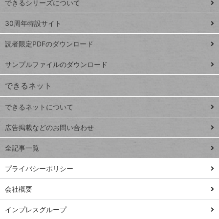
できるシリーズについて
Google
ト
スプレ
ッ
30周年特設サイト
ッドシ
プ
読者限定PDFのダウンロード
ート
ペ
iPhone
ー
サンプルファイルのダウンロード
VLOOKUP
ジ
できるネット
連載
できるネットについて
Excel Q&A
close
閉じ
トイアンナ流仕
広告掲載などのお問い合わせ
る
事術
全記事一覧
PowerAutomate
ではじめる業務
プライバシーポリシー
の完全自動化
会社概要
AI議事録作成術
Windows 11
インプレスグループ