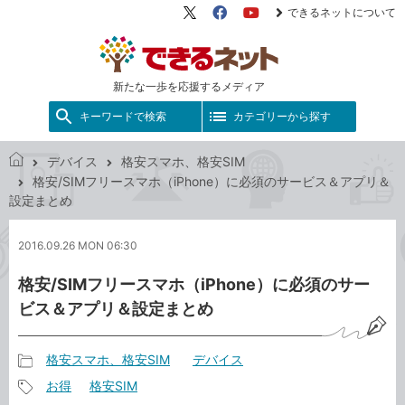
できるネットについて
X（旧
Facebook
YouTube
Twitter）
新たな一歩を応援するメディア
キーワードで検索
カテゴリーから探す
デバイス
格安スマホ、格安SIM
で
格安/SIMフリースマホ（iPhone）に必須のサービス＆アプリ＆
き
設定まとめ
る
ネ
2016.09.26 MON 06:30
ッ
ト
格安/SIMフリースマホ（iPhone）に必須のサー
ビス＆アプリ＆設定まとめ
格安スマホ、格安SIM
デバイス
記
お得
格安SIM
事
記