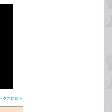
ックスに戻る