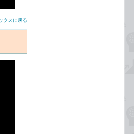
ックスに戻る