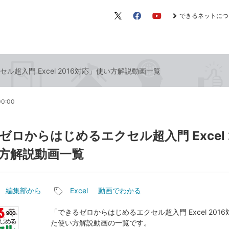
できるネットにつ
X（旧
Facebook
YouTube
Twitter）
超入門 Excel 2016対応」使い方解説動画一覧
00:00
ゼロからはじめるエクセル超入門 Excel 
方解説動画一覧
編集部から
Excel
動画でわかる
記
事
「できるゼロからはじめるエクセル超入門 Excel 201
た使い方解説動画の一覧です。
タ