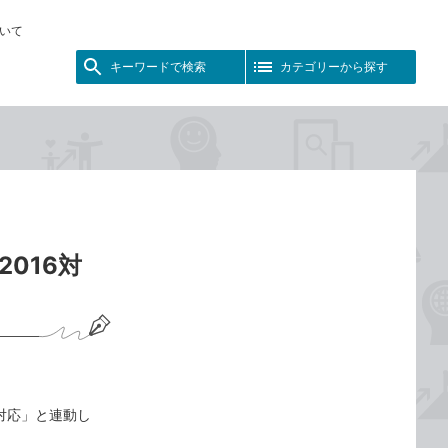
いて
キーワードで検索
カテゴリーから探す
2016対
6対応」と連動し