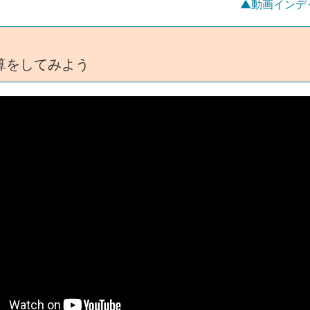
▲動画インデ
算をしてみよう