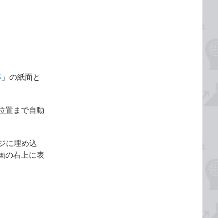
応
」の紙面と
位置まで自動
ジに埋め込
画の右上に表